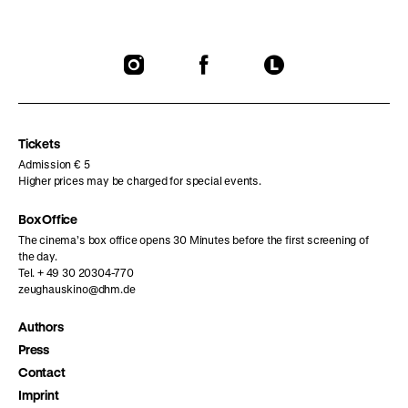
To
To
To
our
our
our
Instagram
Facebook
Letterboxd
page
page
page
Tickets
Admission € 5
Higher prices may be charged for special events.
Box Office
The cinema’s box office opens 30 Minutes before the first screening of
the day.
Tel. + 49 30 20304-770
zeughauskino@dhm.de
Authors
Press
Contact
Imprint