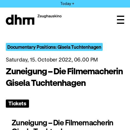
Jump
Today +
directly
to
the
Ope
page
and
clos
contents
the
navi
Documentary Positions: Gisela Tuchtenhagen
Saturday, 15. October 2022, 06.00 PM
Zuneigung – Die Filmemacherin
Gisela Tuchtenhagen
Tickets
Zuneigung – Die Filmemacherin