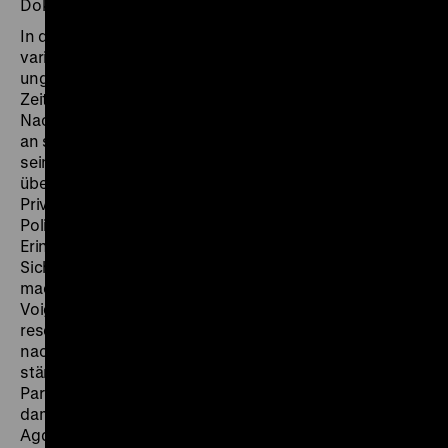
Dokumentarfilme.
In der Themenwahl verfolgte Peter Voigt eine
variantenreiche, oft verblüffende, insgesamt
ungewöhnliche Verquickung von Biografischem und
Zeithistorischem: mit Kriegsende und unmittelbarer
Nachkriegszeit verortete er plastische Erinnerungen
an seine eigenen Erlebnisse als Heranwachsender in
seiner Nachbarschaft und ordnete sie zu
übergreifenden historischen Zusammenhängen.
Privates wurde so auf eigenwillige Weise zum
Politischen, Individuelles zum Allgemeinen, die eigene
Erinnerung zum Beispiel. Diese nicht alltäglichen
Sichten, die zu DDR-Auffassungen nebenherliefen,
machten Reiz und Besonderheit der Filme von Peter
Voigt aus. Insofern blieb er ein Außenseiter. Seine
resolute Art der Filmarbeit auf hohem Niveau konnte er
nach der Wende fortsetzen. Alle Filme Voigts fordern
ständig den aufmerksamen Zuschauer als wachen
Partner, der mit einem besonderen Bild-Erlebnis und
damit einem Genuss eigener Art belohnt wird. (Günter
Agde)