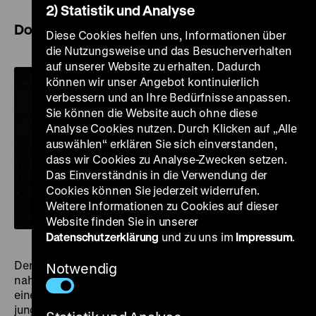
2) Statistik und Analyse
Dokumentarfilme von Peter Voigt
Diese Cookies helfen uns, Informationen über
die Nutzungsweise und das Besucherverhalten
auf unserer Website zu erhalten. Dadurch
können wir unser Angebot kontinuierlich
verbessern und an Ihre Bedürfnisse anpassen.
Sie können die Website auch ohne diese
Analyse Cookies nutzen. Durch Klicken auf „Alle
auswählen“ erklären Sie sich einverstanden,
dass wir Cookies zu Analyse-Zwecken setzen.
Das Einverständnis in die Verwendung der
Cookies können Sie jederzeit widerrufen.
Weitere Informationen zu Cookies auf dieser
Website finden Sie in unserer
Datenschutzerklärung
und zu uns im
Impressum
.
Der Dokumentarfilmregisseur Peter Voigt (1933-2015)
Notwendig
nahm in der Filmproduktion der DDR und auch danach
eine Ausnahme- und Außenseiterposition ein. Als sehr
junger Mann kam er zum Umkreis von Bertolt Brecht