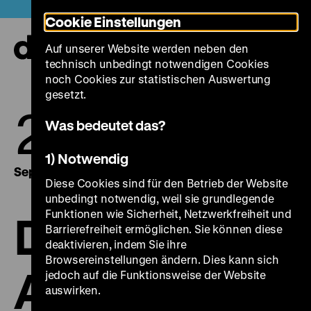
Direkt
Heute +
Cookie Einstellungen
zum
Seiteninhalt
Auf unserer Website werden neben den
springen
Navi
technisch unbedingt notwendigen Cookies
auf-
und
noch Cookies zur statistischen Auswertung
zuk
gesetzt.
26.
29.
Was bedeutet das?
1) Notwendig
September 2018
September 2018
Diese Cookies sind für den Betrieb der Website
unbedingt notwendig, weil sie grundlegende
Funktionen wie Sicherheit, Netzwerkfreiheit und
Der
Barrierefreiheit ermöglichen. Sie können diese
deaktivieren, indem Sie ihre
Browsereinstellungen ändern. Dies kann sich
Außenseiter
jedoch auf die Funktionsweise der Website
auswirken.