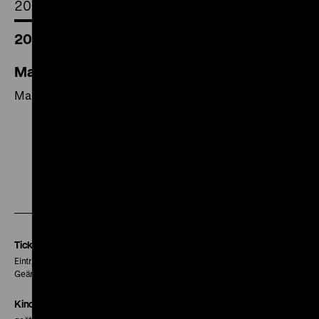
2018
20.00 Uhr
Martha Lehmann / Der Ort, die Zeit, der Tod
Martha Lehmann / Der Ort, die Zeit, der Tod
Zu
Zu
Zu
unserer
unserer
unserer
Instagram
Facebook
Letterboxd
Seite
Seite
Seite
Tickets
Eintritt 5 €
Geänderte Preise sind im Programm vermerkt.
Kinokasse