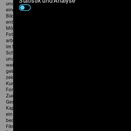
Statistik und Analyse
und des Berliner Ensembles und erlernte dort vor allem
einen nicht-alltäglichen, dialektischen Umgang mit
Bildern aller Art, insbesondere mit Fotos. Daraus
entwickelte sich eine spezifische Begabung: alle
Möglichkeiten von Tricks und der Kombination von
Fotos und deren adäquate Umsetzung im Film. Voigt
arbeitete einige Jahre beim DDR-Fernsehen und dann
im Studio H&S (Walter Heynowski und Gerhard
Scheumann). „Wenn ein besonderer Einsatz von Fotos
und Bildern gefordert wurde, dann holte man mich,
weil man wußte, daß ich das kann.“ (Peter Voigt). So
gelang es ihm, eigene Filme zu produzieren. Sie
zeichnen sich durch eine besondere, filmgerechte
Kunstfertigkeit aus: ungewöhnliche Zuschnitte und
Formate seltener Fotos, ihre phantasievolle
Zueinander-Ordnung, dazu besondere Schrift-
Gestaltungen für Zwischentitel und
Kapitelüberschriften, essayistische Kommentartexte,
ein exquisiter Musikeinsatz. Allein aufgrund ihrer ruhig-
bedächtigen Erzählweise unterscheiden sich alle seine
Filme schon formal erheblich vom Gros der