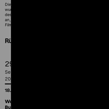
Die von der DEFA-Stiftung unterstützte Werkschau
wurde von Günter Agde kuratiert. Sie schließt an
dessen Präsentation der Brecht-Filme von Peter Voigt
an, die im Februar 2017 im Rahmen der Reihe
Filmdokument
zu sehen waren.
Rückblick
29.
September
2018
18.30 Uhr
Wofür starb Dirk Boonstra / Ich bin Ernst
Busch