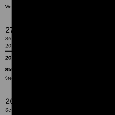
Wofür starb Dirk Boonstra / Ich bin Ernst Busch
27.
September
2018
20.00 Uhr
Stein schleift Schere / Knabenjahre
Stein schleift Schere / Knabenjahre
26.
September