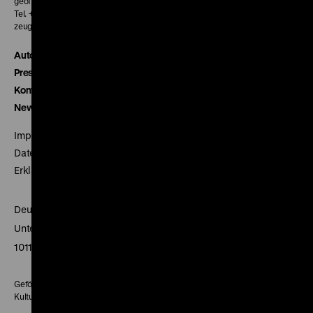
geöffnet 30 Minuten vor Beginn der ersten Vorstellung
Tel. + 49 30 20304-770
zeughauskino@dhm.de
Autor*innen
Presse
Kontakt
Newsletter
Impressum
Datenschutz
Erklärung digitale Barrierefreiheit
Deutsches Historisches Museum
Unter den Linden 2
10117 Berlin
Gefördert mit Mitteln des Beauftragten der Bundesregierung für
Kultur und Medien