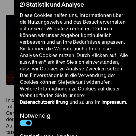
2) Statistik und Analyse
Diese Cookies helfen uns, Informationen über
die Nutzungsweise und das Besucherverhalten
auf unserer Website zu erhalten. Dadurch
können wir unser Angebot kontinuierlich
verbessern und an Ihre Bedürfnisse anpassen.
Sie können die Website auch ohne diese
Analyse Cookies nutzen. Durch Klicken auf „Alle
auswählen“ erklären Sie sich einverstanden,
dass wir Cookies zu Analyse-Zwecken setzen.
Das Einverständnis in die Verwendung der
Cookies können Sie jederzeit widerrufen.
Weitere Informationen zu Cookies auf dieser
Website finden Sie in unserer
In den Straflagern des Stalin-Regimes durfte nicht
Datenschutzerklärung
und zu uns im
Impressum
.
fotografiert oder gefilmt werden. Nur der
Geheimdienst NKWD produzierte in den frühen Jahren
Notwendig
der Sowjetunion einige Dokumentarfilme, die als
Aufklärungsfilme verstanden werden sollten,
tatsächlich jedoch Propagandafilme sind. Sie