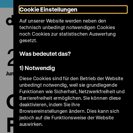
Direkt
Heute +
Cookie Einstellungen
zum
Seiteninhalt
Auf unserer Website werden neben den
springen
Navi
technisch unbedingt notwendigen Cookies
auf-
und
noch Cookies zur statistischen Auswertung
zuk
gesetzt.
25.
30.
Was bedeutet das?
1) Notwendig
Juni 2013
Juni 2013
Diese Cookies sind für den Betrieb der Website
unbedingt notwendig, weil sie grundlegende
Funktionen wie Sicherheit, Netzwerkfreiheit und
Gulag im
Barrierefreiheit ermöglichen. Sie können diese
deaktivieren, indem Sie ihre
Browsereinstellungen ändern. Dies kann sich
Film
jedoch auf die Funktionsweise der Website
auswirken.