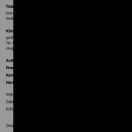
Seite
Seite
Seite
Tickets
Eintritt 5 €
Geänderte Preise sind im Programm vermerkt.
Kinokasse
geöffnet 30 Minuten vor Beginn der ersten Vorstellung
Tel. + 49 30 20304-770
zeughauskino@dhm.de
Autor*innen
Presse
Kontakt
Newsletter
Impressum
Datenschutz
Erklärung digitale Barrierefreiheit
Deutsches Historisches Museum