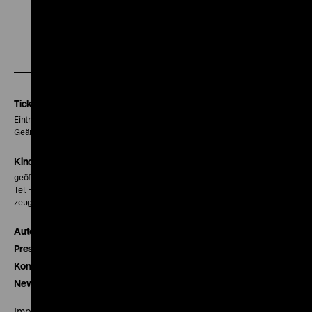
Zu
Zu
Zu
unserer
unserer
unserer
Instagram
Facebook
Letterboxd
Seite
Seite
Seite
Tickets
Eintritt 5 €
Geänderte Preise sind im Programm vermerkt.
Kinokasse
geöffnet 30 Minuten vor Beginn der ersten Vorstellung
Tel. + 49 30 20304-770
zeughauskino@dhm.de
Autor*innen
Presse
Kontakt
Newsletter
Impressum