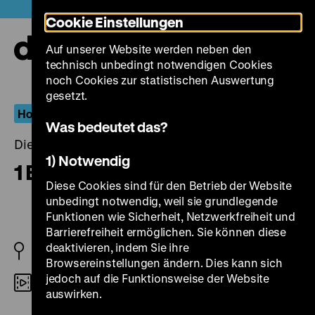
Direkt
Heute +
Cookie Einstellungen
zum
Seiteninhalt
Auf unserer Website werden neben den
springen
Navi
technisch unbedingt notwendigen Cookies
auf-
und
noch Cookies zur statistischen Auswertung
zuk
gesetzt.
Homosexualität_en
Was bedeutet das?
Dienstag, 18. August 2015, 20.00 - 00.00 Uhr
1) Notwendig
1 Berlin-Harlem
Diese Cookies sind für den Betrieb der Website
unbedingt notwendig, weil sie grundlegende
Funktionen wie Sicherheit, Netzwerkfreiheit und
Barrierefreiheit ermöglichen. Sie können diese
deaktivieren, indem Sie ihre
BRD 1974
Browsereinstellungen ändern. Dies kann sich
jedoch auf die Funktionsweise der Website
35mm
auswirken.
R: Lothar Lambert, B: Lothar Lambert, Wolfram