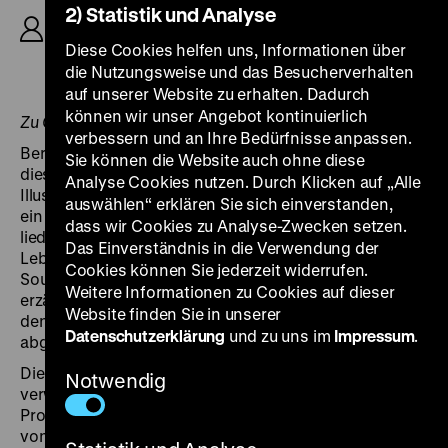
2) Statistik und Analyse
Zobus, K: Reza Dabui, Skip Norman, D: Conrad
Jennings, Claudia Berry, Ortrud Beginnen, Rainer
Diese Cookies helfen uns, Informationen über
Werner Fassbinder, Ingrid Caven, 97‘
die Nutzungsweise und das Besucherverhalten
auf unserer Website zu erhalten. Dadurch
können wir unser Angebot kontinuierlich
Zu Gast: Lothar Lambert
verbessern und an Ihre Bedürfnisse anpassen.
Berlin und Harlem, weiß und schwarz – das ist in
Sie können die Website auch ohne diese
diesem Spielfilm ein wechselseitiges
Analyse Cookies nutzen. Durch Klicken auf „Alle
Illusionsverhältnis. Schon über dem Vorspann werden
auswählen“ erklären Sie sich einverstanden,
ein paar Takte des Liedes
Berliner Luft
, dem
dass wir Cookies zu Analyse-Zwecken setzen.
liedgewordenen Tourismus-Versprechen eines freien
Das Einverständnis in die Verwendung der
Lebensgefühls, abgelöst von afroamerikanischen
Cookies können Sie jederzeit widerrufen.
Soulsongs, die vom großen Wirken der Gefühle
Weitere Informationen zu Cookies auf dieser
erzählen und die Lambert an Sexszenen anlegt, in
Website finden Sie in unserer
denen sich Hautfarbenfetisch, Zwang und Erpressung
Datenschutzerklärung
und zu uns im
Impressum
.
abgefärbt haben.
Die Hauptfigur, ein afroamerikanischer Ex-GI in Berlin,
Notwendig
verweigert sich einer einfachen Lesart. Als erratische
Projektionsfläche für die Sehnsüchte und Vorurteile
von Männern und Frauen bewegt sie sich durch die