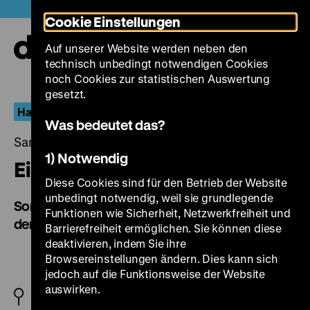
Direkt
Heute +
Cookie Einstellungen
zum
Seiteninhalt
Auf unserer Website werden neben den
springen
Navi
technisch unbedingt notwendigen Cookies
auf-
und
noch Cookies zur statistischen Auswertung
zuk
gesetzt.
Hannah Arendt und der Eichmann-Prozess
Was bedeutet das?
Samstag, 04. Juli 2020, 21.00 Uhr
1) Notwendig
Eine Epoche vor Gericht
Diese Cookies sind für den Betrieb der Website
unbedingt notwendig, weil sie grundlegende
Sonderbericht des deutschen Fernsehens über
Funktionen wie Sicherheit, Netzwerkfreiheit und
den Eichmann-Prozeß in Jerusalem
Barrierefreiheit ermöglichen. Sie können diese
deaktivieren, indem Sie ihre
Browsereinstellungen ändern. Dies kann sich
jedoch auf die Funktionsweise der Website
auswirken.
BRD 1961/1962