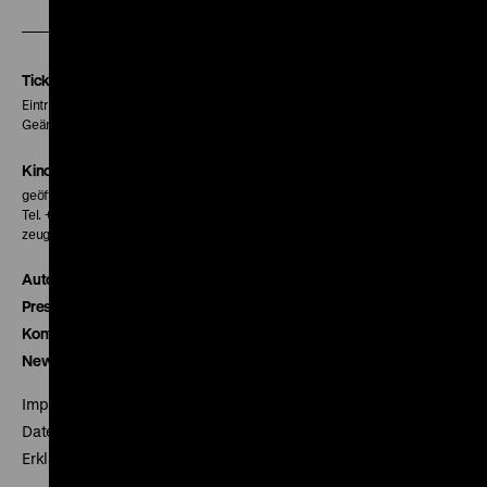
unserer
unserer
unserer
Instagram
Facebook
Letterboxd
Seite
Seite
Seite
Tickets
Eintritt 5 €
Geänderte Preise sind im Programm vermerkt.
Kinokasse
geöffnet 30 Minuten vor Beginn der ersten Vorstellung
Tel. + 49 30 20304-770
zeughauskino@dhm.de
Autor*innen
Presse
Kontakt
Newsletter
Impressum
Datenschutz
Erklärung digitale Barrierefreiheit