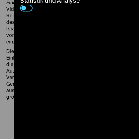
Statistik und Analyse
Eine Epoche vor Gericht
stehen Auszüge der
Videoaufzeichnung aus dem Gerichtssaal. Kurze
Reportagen über die Stimmung im Land, die Folgen
des Prozesses für die Wahrnehmung Deutschlands in
Israel und Berichte über Reaktionen auf den Prozess
von weltweit agierenden Korrespondenten runden die
einzelnen Sendungen ab.
Die drei ausgewählten Folgen 4, 17 und 24 geben einen
Einblick in die Berichterstattung. Thematisiert werden
die Produktionsbedingungen vor Ort, verschiedene
Aussagen von Überlebenden aus den NS-
Vernichtungslagern und Eichmanns Auftreten vor
Gericht. Seit der Fernsehausstrahlung sind Auszüge
aus Eine Epoche vor Gericht erstmals wieder in einem
größeren Rahmen zu sehen. (gl)
Zu
Zu
Zu