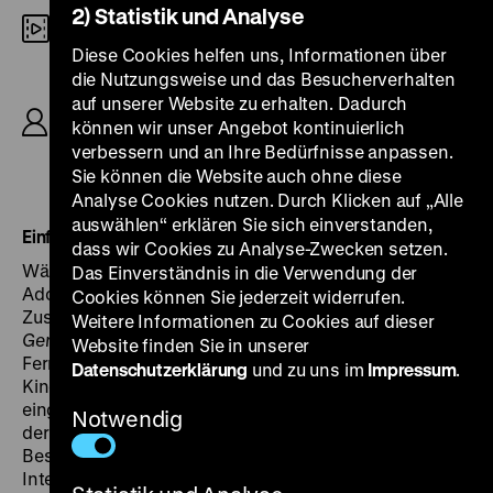
2) Statistik und Analyse
Digital SD
Diese Cookies helfen uns, Informationen über
R: Joachim Besser, Peter Schier-Gribowsky, Gösta
die Nutzungsweise und das Besucherverhalten
von Uexküll, K: Horst Clemens Schröder, Hans
auf unserer Website zu erhalten. Dadurch
Jacob, P: Norddeutscher Rundfunk, 36 Folgen.
können wir unser Angebot kontinuierlich
Gezeigt werden Folge 4 (27.4.1961), Folge 17
verbessern und an Ihre Bedürfnisse anpassen.
(13.6.1961) und Folge 24 (11.7.1961), insgesamt 72’
Sie können die Website auch ohne diese
Analyse Cookies nutzen. Durch Klicken auf „Alle
auswählen“ erklären Sie sich einverstanden,
Einführung: Götz Lachwitz
dass wir Cookies zu Analyse-Zwecken setzen.
Während der gesamten Dauer des Prozesses gegen
Das Einverständnis in die Verwendung der
Adolf Eichmann wurde in der ARD aus Israel berichtet.
Cookies können Sie jederzeit widerrufen.
Zuständig für die Produktion von
Eine Epoche vor
Weitere Informationen zu Cookies auf dieser
Gericht
war der NDR, der dafür ein eigenes
Website finden Sie in unserer
Fernsehteam nach Jerusalem schickte. Im Keller des
Datenschutzerklärung
und zu uns im
Impressum
.
King Hotels wurde ein provisorisches Studio
eingerichtet, in dem Kommentare und Moderationen
Notwendig
der beiden vor Ort arbeitenden Redakteure Joachim
Besser und Peter Schier-Gribowsky produziert und
Interviewgäste empfangen wurden. Im Zentrum von