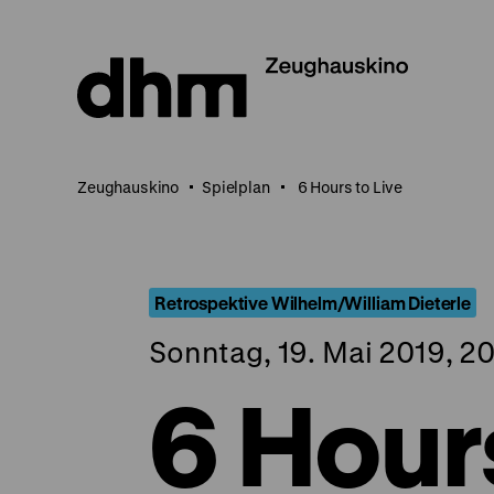
Direkt
zum
Seiteninhalt
springen
Zeughauskino
Spielplan
6 Hours to Live
Retrospektive Wilhelm/William Dieterle
Sonntag, 19. Mai 2019, 20
6 Hours