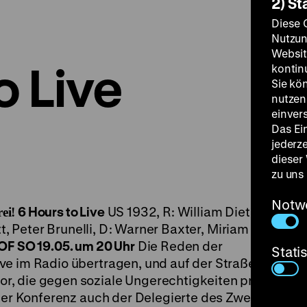
2) St
Diese 
Nutzun
Websit
o Live
kontin
Sie kö
nutzen.
einver
Das Ei
jederz
dieser
zu uns
Notw
6 Hours to Live
US 1932, R: William Dieterle, B: B
ei!
ett, Peter Brunelli, D: Warner Baxter, Miriam Jordan, J
OF
SO 19.05. um 20 Uhr
Die Reden der
Stati
e im Radio übertragen, und auf der Straße geht die
, die gegen soziale Ungerechtigkeiten protestieren
 der Konferenz auch der Delegierte des Zwergstaate