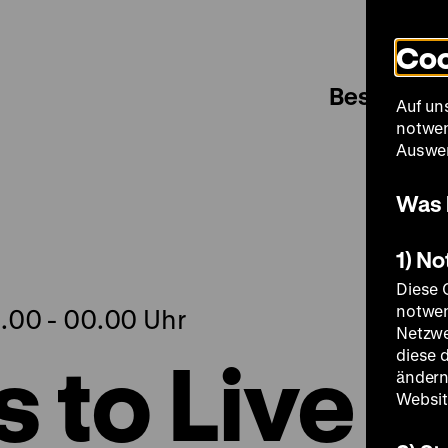
Coo
Besuch
Auf un
notwen
Auswer
Was 
1) N
Diese 
notwen
.00 - 00.00 Uhr
Netzwe
 to Live
diese 
ändern
Websit