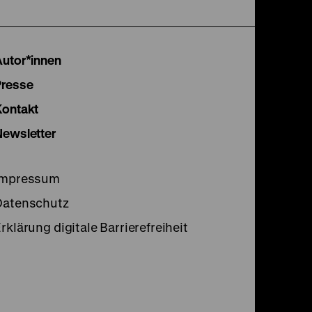
unserer
unserer
unser
Instagram
Facebook
Lette
Autor*innen
Seite
Seite
Seite
Presse
Kontakt
Newsletter
Impressum
Datenschutz
rklärung digitale Barrierefreiheit