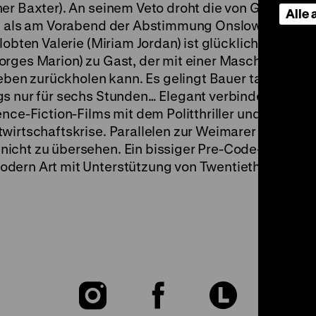
ner Baxter). An seinem Veto droht die von Großmäc
Alle
n, als am Vorabend der Abstimmung Onslow einem A
lobten Valerie (Miriam Jordan) ist glücklicherweise z
orges Marion) zu Gast, der mit einer Maschine
Leben zurückholen kann. Es gelingt Bauer tatsächlich
s nur für sechs Stunden… Elegant verbindet Dieterl
nce-Fiction-Films mit dem Politthriller und seinen
wirtschaftskrise. Parallelen zur Weimarer Republik
icht zu übersehen. Ein bissiger Pre-Code-Film! (hs
odern Art mit Unterstützung von Twentieth Century
Zu
Zu
Zu