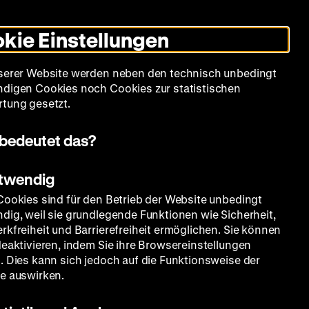
Leichte
Gebärdensprache
Suche
Heute +
Deutsch
Englisch
DHM
Dunklen
De
En
Sprache
Modus
kie Einstellungen
umschalten
Spielplan
Filmreihen
Über uns
serer Website werden neben den technisch unbedingt
digen Cookies noch Cookies zur statistischen
tung gesetzt.
bedeutet das?
otwendig
Cookies sind für den Betrieb der Website unbedingt
dig, weil sie grundlegende Funktionen wie Sicherheit,
rkfreiheit und Barrierefreiheit ermöglichen. Sie können
deaktivieren, indem Sie ihre Browsereinstellungen
. Dies kann sich jedoch auf die Funktionsweise der
e auswirken.