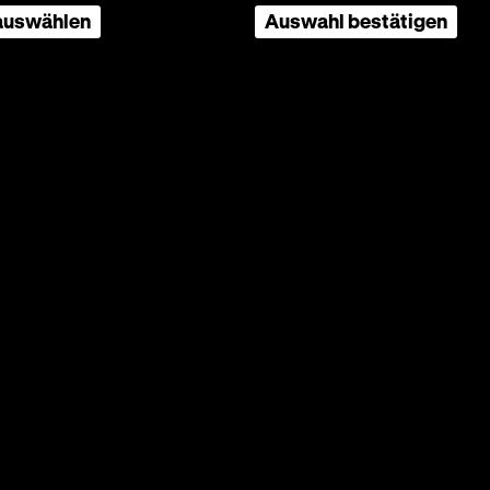
hten
 auswählen
Auswahl bestätigen
ttentat
ufällig
,
e die
 und der
p) Wir
 Fox und