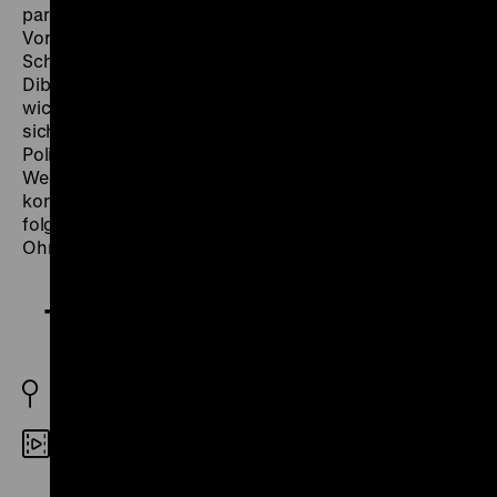
parallel aufgezeichnete Film registriert zunächst
Vorbereitungen auf den Empfang des iranischen
Schah-Ehepaars Mohammad Reza Pahlavi und Farah
Diba in der Bundesrepublik und verdichtet dann
wichtige Stationen der Staatsbesuch-Reise, bevor er
sich aus unmittelbarer Vor-Ort-Perspektive auf die von
Polizisten und „Jubelpersern“ niedergeknüppelten
Westberliner Proteste gegen das iranische Regime
konzentriert. Aufgenommen wird dabei auch der
folgenreiche Mord an dem Studenten Benno
Ohnesorg. (chl)
Tor 2
BRD 1979
16mm
R: Klaus Wildenhahn, Jutta Uhl, Rainer Komers,