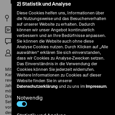
Meets F.J.S.
2) Statistik und Analyse
Diese Cookies helfen uns, Informationen über
US 1965
die Nutzungsweise und das Besucherverhalten
auf unserer Website zu erhalten. Dadurch
können wir unser Angebot kontinuierlich
Digital SD
verbessern und an Ihre Bedürfnisse anpassen.
Sie können die Website auch ohne diese
OF
Analyse Cookies nutzen. Durch Klicken auf „Alle
auswählen“ erklären Sie sich einverstanden,
R: D.A. Pennebaker, 35'
dass wir Cookies zu Analyse-Zwecken setzen.
Das Einverständnis in die Verwendung der
Mit dem Aufkommen von portablen 16-Millimeter-
Cookies können Sie jederzeit widerrufen.
Kameras und Synchronaufnahmegeräten
Weitere Informationen zu Cookies auf dieser
revolutionierte und entfesselte sich ab den 1960er-
Website finden Sie in unserer
Jahren der Dokumentarfilm: Filmemachern war es nun
Datenschutzerklärung
und zu uns im
Impressum
.
möglich, ohne große Teams, akkurate Vorplanung und
Drehbücher reale Akteure in weitgehend ungestellten
Notwendig
Settings aufzuzeichnen und den authentischen Ton
vor Ort einzufangen. Zur Maxime wurde eine Praxis
des Dokumentarischen, die auf einen möglichst