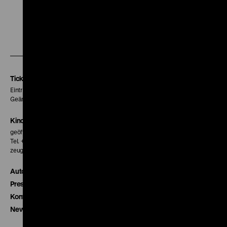
Zu
Zu
Zu
unserer
unserer
unserer
Instagram
Facebook
Letterboxd
Seite
Seite
Seite
Tickets
Eintritt 5 €
Geänderte Preise sind im Programm vermerkt.
Kinokasse
geöffnet 30 Minuten vor Beginn der ersten Vorstellung
Tel. + 49 30 20304-770
zeughauskino@dhm.de
Autor*innen
Presse
Kontakt
Newsletter