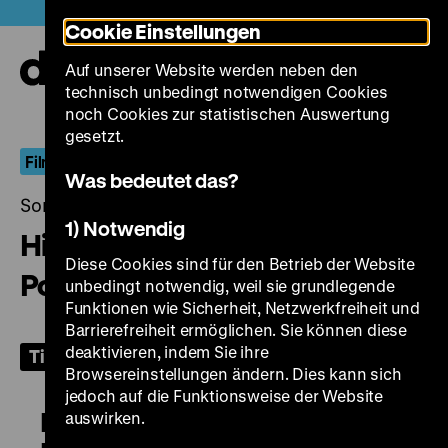
Direkt
Heute +
Cookie Einstellungen
zum
Seiteninhalt
Auf unserer Website werden neben den
springen
Navi
technisch unbedingt notwendigen Cookies
auf-
und
noch Cookies zur statistischen Auswertung
zuk
gesetzt.
Film und politische Öffentlichkeit
Was bedeutet das?
Sonntag, 01. August 2021, 19.00 Uhr
1) Notwendig
Hier Strauss & Der
Diese Cookies sind für den Betrieb der Website
Polizeistaatsbesuch & Tor 2
unbedingt notwendig, weil sie grundlegende
Funktionen wie Sicherheit, Netzwerkfreiheit und
Barrierefreiheit ermöglichen. Sie können diese
deaktivieren, indem Sie ihre
Tickets
Browsereinstellungen ändern. Dies kann sich
jedoch auf die Funktionsweise der Website
Hier Strauss – D.A. Pennebaker
auswirken.