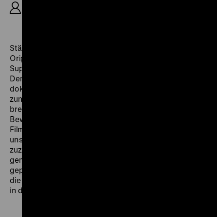
Helmut Herbst, Gabriele Voss, Christoph Hübner,
32‘
Stärker als leichte 16mm-Kameras mit
Originaltonausrüstung begünstigte die Einführung von
Super-8-Material und Video-Apparaturen eine
Demokratisierung und Dezentralisierung des
dokumentarischen Arbeitens. Entscheidend war dafür
zunächst der günstige Preis von Super-8, der es
breiteren Schichten ermöglichte, sich an der
Bewegtbildproduktion zu beteiligen, und es
Filmemachern erlaubte, sich scheinbar
unspektakulären und lokal begrenzten Ereignissen
zuzuwenden. In diesem Sinne dokumentiert der
gemeinschaftlich produzierte und als Solidaritätsfilm
geplante
Tor 2
ohne jede auferlegte Ereignishaftigkeit
die Geschehnisse während eines Stahlarbeiterstreiks
in der Silvesternacht 1978/79. (chl)