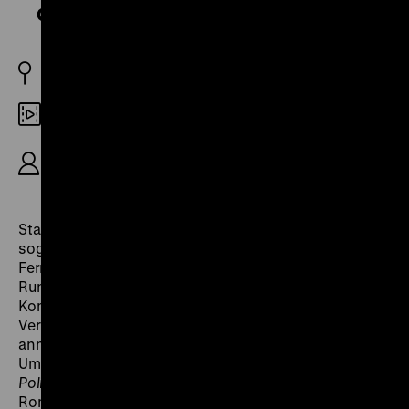
deutschen Gastgebern
BRD 1967
Digital SD
R/B: Roman Brodmann, K: Franz Brandeis,
Michael Busse, S: Dorrit Wintterlin, 45’
Stark beeinflusst vom
Direct Cinema
war die
sogenannte
Stuttgarter Schule
, eine Gruppe von
Fernsehdokumentaristen des Süddeutschen
Rundfunks, die sich meist ohne deutende Off-
Kommentierungen den Widersprüchen und
Verwerfungen der Wirtschaftswunder-Jahre
annahmen. Die politisch brisanteste Arbeit, die im
Umkreis dieser Bewegung entstand, ist
Der
Polizeistaatsbesuch
von dem Schweizer Regisseur
Roman Brodmann. Der mit drei mobilen 16mm-Crews