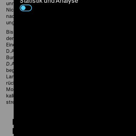
Statistik und Analyse
unmittelbaren Realitätseindruck zielt und sich durch
Nicht-Intervention in das Geschehen, den Verzicht auf
nachträglich hinzugefügte mediale Effekte und betont
ungeschliffene Gestaltungssignaturen auszeichnet.
Bis heute ist dieser
fly on the wall
-Ansatz vor allem mit
dem US-amerikanischen
Direct Cinema
assoziiert.
Einer der zentralen Protagonisten dieser Strömung,
D.A. Pennebaker, drehte auch einen Film in der
Bundesrepublik, das Politiker-Porträt
Hier Strauss -
D.A. Pennebaker Meets F.J.S.
Mit mobiler Kamera
begleitete der Regisseur den damaligen Fraktions- und
Landeschef Franz Josef Strauß aus nächster Nähe,
rückte vermeintliche Nebensächlichkeiten und private
Momente in den Fokus und suchte so abseits
kalkulierter öffentlicher Auftritte einen Zugang zu dem
streitbaren CSU-Hardliner. (chl)
Der Polizeistaatsbesuch –
Beobachtungen unter