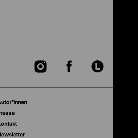
Zu
Zu
Zu
unserer
unserer
unser
Instagram
Facebook
Lette
Autor*innen
Seite
Seite
Seite
Presse
Kontakt
Newsletter