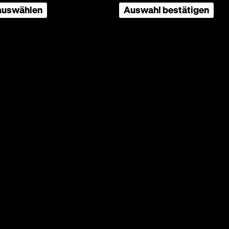
 auswählen
Auswahl bestätigen
ödie
ke
ität zu
and
dem
 mit