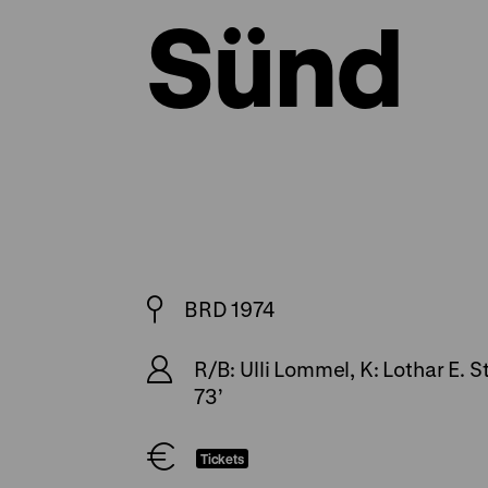
Sünd
BRD 1974
R/B: Ulli Lommel, K: Lothar E. 
73’
Tickets