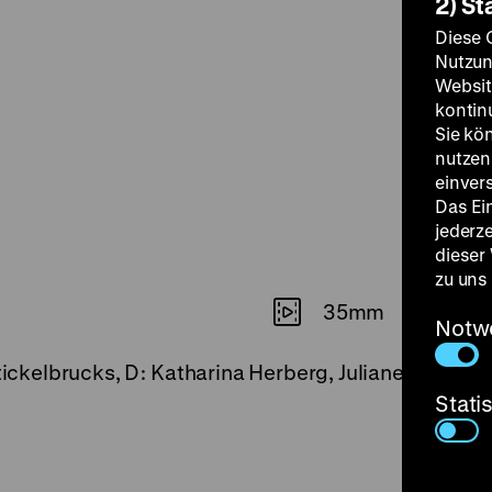
2) St
Diese 
Nutzun
Websit
kontin
Sie kö
nutzen.
einver
Das Ei
jederz
dieser
zu uns
35mm
Notw
Stickelbrucks, D: Katharina Herberg, Juliane Rom-So
Stati