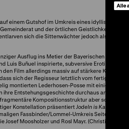
Alle
h auf einem Gutshof im Umkreis eines idyllischen
emeinderat und der örtlichen Geistlichkeit ist das
entlarven sich die Sittenwächter jedoch als wenig
ziger Ausflug ins Metier der Bayerischen Sexkom
nd Luis Buñuel inspirierte, subversive Erotik-Grotes
 den Film allerdings massiv auf stärkere Kompatibil
ss sich der Regisseur letztlich vom fertigen Werk
pelig montierten Lederhosen-Posse mit einigen im S
n ihre Entstehungsgeschichte durchaus an. Dem
e fragmentäre Kompositionsstruktur aber sogar eher
rtiger Konstellation präsentiert
Jodeln is Ka Sünd
zu
aligen Fassbinder/Lommel-Umkreis Seite an Seite
e Josef Moosholzer und Rosl Mayr. (Christian Lenz)