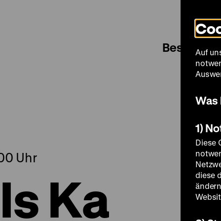
Coo
Besuch
Auf un
notwen
Auswer
Was 
1) N
Diese 
notwen
.00 Uhr
Netzwe
Is Ka
diese 
ändern
Websit