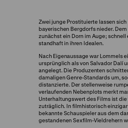
Zwei junge Prostituierte lassen sic
bayerischen Bergdorfs nieder. Dem G
zunächst ein Dorn im Auge; schnell 
standhaft in ihren Idealen.
Nach Eigenaussage war Lommels ein
ursprünglich als von Salvador Dalí u
angelegt. Die Produzenten schnitten
damaligen Genre-Standards um, soda
distanzierte. Der stellenweise rum
verlaufenden Nebenplots merkt ma
Unterhaltungswert des Films ist di
zuträglich. In filmhistorisch einziga
bekannte Schauspieler aus dem dam
gestandenen Sexfilm-Vieldrehern wi