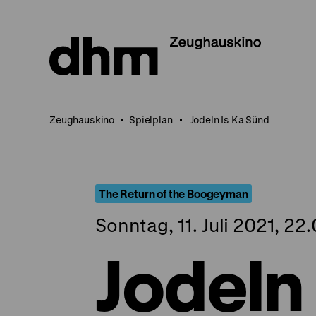
Direkt
zum
Seiteninhalt
springen
Zeughauskino
Spielplan
Jodeln Is Ka Sünd
The Return of the Boogeyman
Sonntag, 11. Juli 2021, 22
Jodeln 