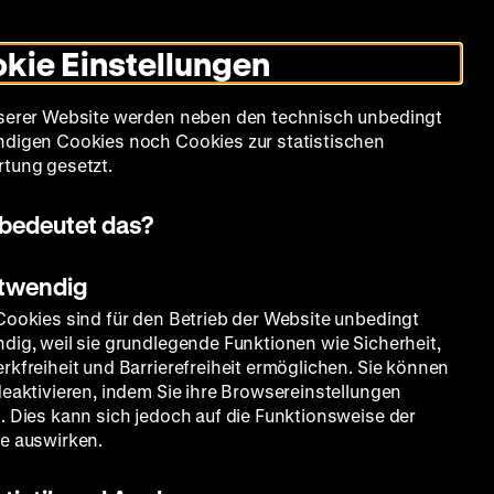
Leichte
Gebärdensprache
Suche
Heute +
Deutsch
Englisch
DHM
Dunklen
De
En
Sprache
Modus
kie Einstellungen
umschalten
Spielplan
Filmreihen
Über uns
serer Website werden neben den technisch unbedingt
digen Cookies noch Cookies zur statistischen
tung gesetzt.
bedeutet das?
otwendig
Cookies sind für den Betrieb der Website unbedingt
dig, weil sie grundlegende Funktionen wie Sicherheit,
rkfreiheit und Barrierefreiheit ermöglichen. Sie können
deaktivieren, indem Sie ihre Browsereinstellungen
. Dies kann sich jedoch auf die Funktionsweise der
e auswirken.