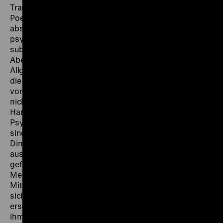
Traumgespinste, ein wenig an die ätherisch irrationale
Poesie Cocteaus erinnernd und trotz verwirrend
absurder Tiefenlotungen von der Magie
psychologischer Filigranzeichnungen.“ Ihr Fazit: „Ein
subtil gänsehäutiger, höchst kunstvoll exzentrischer
Abend.“ Ernst Johann beschrieb in der Frankfurter
Allgemeinen vom gleichen Tag: „Es sind die Abgründe,
die Lilienthal fesseln. Die Mittel, wie er sie optisch
vorbringt und nahebringt, kennt man, und sie sind
nicht einmal von ihm erfunden. Jedoch unter seiner
Hand bestechen sie immer wieder: der Verzicht auf
Psychologie wird aufs äußerste betrieben. Statt ihrer
sind es die Dinge, die erzählen, die Gesichter, die wie
Dinge behandelt werden, und die Landschaften, die
aussagen. Fabeln ohne Gefühl werden durch
gefühllose Sachen (zu denen die unbeteiligten
Menschen gehören) dargestellt. Der Rest gehört dem
Mitdenken des Zuschauers. Überflüssig zu sagen, daß
sich Lilienthal nicht in der Herstellung von Stilleben
erschöpft; er entdeckt den Witz der Dinge und bleibt
ihm, hier mit knappen, dort mit ausführlichen