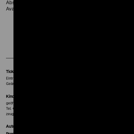
Abschweifungen, auf der Spur. Ist so viel Können noch
Avantgardismus?“ (gym)
Zu
Zu
Zu
unserer
unserer
unserer
Instagram
Facebook
Letterboxd
Seite
Seite
Seite
Tickets
Eintritt 5 €
Geänderte Preise sind im Programm vermerkt.
Kinokasse
geöffnet 30 Minuten vor Beginn der ersten Vorstellung
Tel. + 49 30 20304-770
zeughauskino@dhm.de
Autor*innen
Presse