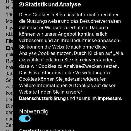
Hirche, Renate Gerhardt, Ladislaus Somo, Martin Rosen,
2) Statistik und Analyse
Nina von Porembski, 35’
File
Abgründe: Claire
BRD
·
Diese Cookies helfen uns, Informationen über
1967, R: Peter Lilienthal, B: Patrick Quentin, George
die Nutzungsweise und das Besucherverhalten
Moorse, Peter Lilienthal, K: Gerard Vandenberg, M: David
auf unserer Website zu erhalten. Dadurch
Llywelyn, D: Boy Gobert, Elfriede Irrall, Sigrid Johanson
können wir unser Angebot kontinuierlich
(d.i. Sigrid von Richthofen), Rolf Zacher, Jan Andreff, 45’
·
verbessern und an Ihre Bedürfnisse anpassen.
File
SO 08.10. um 20.30 Uhr + MI 11.10. um 20 Uhr
·
Sie können die Website auch ohne diese
Einführung: Jan Gympel
Während er später vor allem mit
Analyse Cookies nutzen. Durch Klicken auf „Alle
politisch engagierten Filmen – oft über faschistische
auswählen“ erklären Sie sich einverstanden,
Regime, insbesondere in Lateinamerika – bekannt wurde,
dass wir Cookies zu Analyse-Zwecken setzen.
hatte der 1929 geborene Peter Lilienthal in den sechziger
Das Einverständnis in die Verwendung der
Jahren einen ganz anderen Ruf: Als hoch gelobter
Cookies können Sie jederzeit widerrufen.
Schöpfer zahlreicher avantgardistischer, oft kafkaesk
Weitere Informationen zu Cookies auf dieser
wirkender Fernsehfilme und damit „als der
Website finden Sie in unserer
konsequenteste, ja bislang einzige Filmautor, den das
Datenschutzerklärung
und zu uns im
Impressum
.
deutsche Fernsehen hervorgebracht hat“ (Peter W. Jansen,
Die Zeit
, 2.2.1968). Andernorts wurde gar konstatiert: „Von
Notwendig
den jungen deutschen Regisseuren formuliert niemand so
nachdrücklich und bestürzend das Lebensgefühl unserer
Zeit wie Peter Lilienthal.“ (A.P.,
Echo der Zeit
, 3.12.1967)