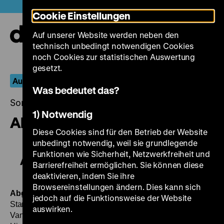
Direkt
Heute +
Cookie Einstellungen
zum
Seiteninhalt
Auf unserer Website werden neben den
springen
Navi
technisch unbedingt notwendigen Cookies
auf-
und
noch Cookies zur statistischen Auswertung
zuk
gesetzt.
Aus dem Fernseharchiv
Was bedeutet das?
Sonntag, 08. Oktober 2017, 20.30 - 00.00 Uhr
1) Notwendig
Abgründe
Diese Cookies sind für den Betrieb der Website
unbedingt notwendig, weil sie grundlegende
Funktionen wie Sicherheit, Netzwerkfreiheit und
Abgründe
Barrierefreiheit ermöglichen. Sie können diese
deaktivieren, indem Sie ihre
Browsereinstellungen ändern. Dies kann sich
Abgründe: Robert
BRD 1967, R: Peter Lilienthal, B:
jedoch auf die Funktionsweise der Website
Stanley Ellin, Peter Lilienthal, Peter Schneider, K: Gerard
auswirken.
Vandenberg, D: Else Quecke, Thomas Rosengarten, Peter