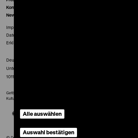
Kontakt
Newsletter
Impressum
Datenschutz
Erklärung digitale Barrierefreiheit
Deutsches Historisches Museum
Unter den Linden 2
10117 Berlin
Gefördert mit Mitteln des Beauftragten der Bundesregierung für
Kultur und Medien
Alle auswählen
Auswahl bestätigen
© Deutsches Historisches Museum, 2026