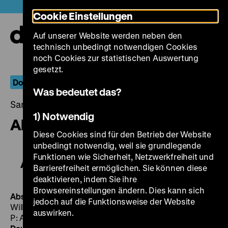
Direkt
Heute +
Cookie Einstellungen
zum
Seiteninhalt
Auf unserer Website werden neben den
springen
Navi
technisch unbedingt notwendigen Cookies
auf-
und
noch Cookies zur statistischen Auswertung
zuk
gesetzt.
Doku.Arts
Was bedeutet das?
Samstag, 08. Oktober 2016, 17.00 - 00.00 Uhr
1) Notwendig
Absent God
Diese Cookies sind für den Betrieb der Website
unbedingt notwendig, weil sie grundlegende
Funktionen wie Sicherheit, Netzwerkfreiheit und
Absent God
Barrierefreiheit ermöglichen. Sie können diese
deaktivieren, indem Sie ihre
Browsereinstellungen ändern. Dies kann sich
Absent God
ISR 2014, R: Yoram Ron, K: Yannig
jedoch auf die Funktionsweise der Website
Willmann, S: Nadav Harel, T: Rotem Dror, M: Didi Erez,
auswirken.
P: Arnavaz Productions, 68' ·
DCP, OmeU,