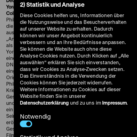
Deutschlandpremiere
SA 08.10. um 17 Uhr · Zu Gast:
2) Statistik und Analyse
Yoram Ron im Gespräch mit Sarah Cooper (King’s
College London)
„Du sollst nicht töten“ – das ist für den
Diese Cookies helfen uns, Informationen über
Philosophen Emmanuel Levinas die primäre Botschaft,
die Nutzungsweise und das Besucherverhalten
die vom Antlitz eines menschlichen Gegenübers
auf unserer Website zu erhalten. Dadurch
ausgeht. Aus der Reflexion über den Blick des
können wir unser Angebot kontinuierlich
„Anderen“ entwickelte Levinas eine „optische Ethik“
verbessern und an Ihre Bedürfnisse anpassen.
als zentralen Begriff eines jüdischen Humanismus.
Sie können die Website auch ohne diese
Yoram Ron macht Levinas' visuellen Moralismus für
Analyse Cookies nutzen. Durch Klicken auf „Alle
eine Reflexion über Film an sich fruchtbar, in dessen
auswählen“ erklären Sie sich einverstanden,
DNA Großaufnahmen von Gesichtern von jeher
dass wir Cookies zu Analyse-Zwecken setzen.
eingeschrieben sind. Überaus lebendige
Das Einverständnis in die Verwendung der
Originalaufnahmen lassen uns nicht nur Levinas beim
Cookies können Sie jederzeit widerrufen.
Philosophieren zusehen – Ron verbindet Bilder von
Weitere Informationen zu Cookies auf dieser
Krieg, Kunst, Massenmedien und Religion mit
Website finden Sie in unserer
Gesprächen zeitgenössischer jüdischer, christlicher
Datenschutzerklärung
und zu uns im
Impressum
.
und islamischer Philosophen zu einem Filmessay, dem
ein eigenständiges Philosophieren in Bildern gelingt.
Seine Bilder sind nie nur illustrierend, sondern
Notwendig
eröffnen stets eine Ebene hinter und über dem
Gesagten. Ein echter Coup ist die Begegnung mit dem
Filmemacher Luc Dardenne, der Levinas noch als