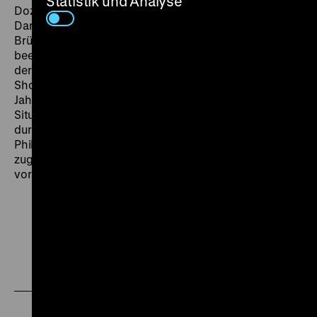
Statistik und Analyse
Dozent an einer belgischen Universität erlebte.
Dardenne legt dar, wie die realistische Filmkunst der
Brüder Dardenne maßgeblich von Levinas' Denken
beeinflusst wurde. Über die Probleme des Blicks und
der Darstellung hinaus schlägt Ron den Bogen von der
Shoa über die deutsche Philosophie im 20.
Jahrhundert bis hin zur aktuellen geistig-politischen
Situation in Israel. Es ist der seltene Fall einer
durchweg spannenden filmischen Umsetzung von
Philosophie auf hohem Niveau, die gleichwohl
zugänglich daherkommt und wenig Wissen
voraussetzt. (sth)
Zu
Zu
Zu
unserer
unserer
unserer
Instagram
Facebook
Letterboxd