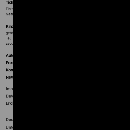
Seite
Seite
Seite
Tickets
Eintritt 5 €
Geänderte Preise sind im Programm vermerkt.
Kinokasse
geöffnet 30 Minuten vor Beginn der ersten Vorstellung
Tel. + 49 30 20304-770
zeughauskino@dhm.de
Autor*innen
Presse
Kontakt
Newsletter
Impressum
Datenschutz
Erklärung digitale Barrierefreiheit
Deutsches Historisches Museum
Unter den Linden 2