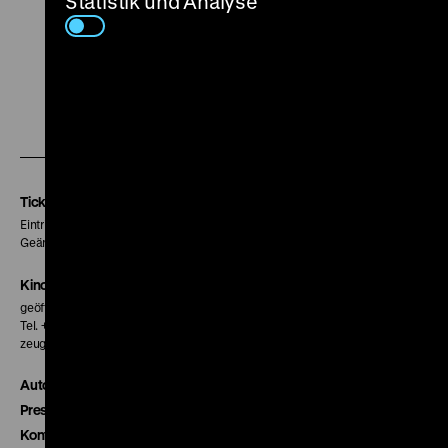
Statistik und Analyse
Zu
Zu
Zu
unserer
unserer
unserer
Instagram
Facebook
Letterboxd
Seite
Seite
Seite
Tickets
Eintritt 5 €
Geänderte Preise sind im Programm vermerkt.
Kinokasse
geöffnet 30 Minuten vor Beginn der ersten Vorstellung
Tel. + 49 30 20304-770
zeughauskino@dhm.de
Autor*innen
Presse
Kontakt