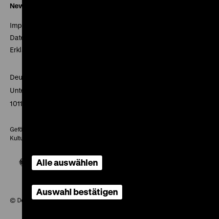
Newsletter
Impressum
Datenschutz
Erklärung digitale Barrierefreiheit
Deutsches Historisches Museum
Unter den Linden 2
10117 Berlin
Gefördert mit Mitteln des Beauftragten der Bundesregierung für
Kultur und Medien
Alle auswählen
Auswahl bestätigen
© Deutsches Historisches Museum, 2026