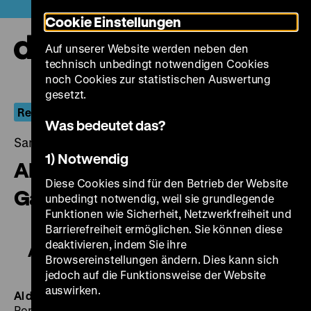
Direkt
Heute +
Cookie Einstellungen
zum
Seiteninhalt
Auf unserer Website werden neben den
springen
Navi
technisch unbedingt notwendigen Cookies
auf-
und
noch Cookies zur statistischen Auswertung
zuk
gesetzt.
Rekonstruktion: Filmland Rumänien IV
Was bedeutet das?
Samstag, 23. März 2019, 19.00 - 00.00 Uhr
1) Notwendig
Al doilea joc - The Second
Diese Cookies sind für den Betrieb der Website
Game
unbedingt notwendig, weil sie grundlegende
Funktionen wie Sicherheit, Netzwerkfreiheit und
Barrierefreiheit ermöglichen. Sie können diese
deaktivieren, indem Sie ihre
Al doilea joc - The Second Game
Browsereinstellungen ändern. Dies kann sich
jedoch auf die Funktionsweise der Website
auswirken.
Al doilea joc
The Second Game
RO 2014, R: Corneliu
Porumboiu, D: Adrian Porumboiu, Corneliu Porumboiu,