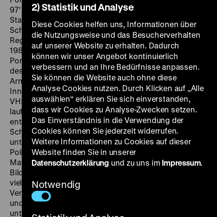
2) Statistik und Analyse
97'
· DCP, OmU
SA 23.03. um 19 Uhr
Armee und
Staatssicherheit werden ein Jahr später im gleichen
Diese Cookies helfen uns, Informationen über
Schneegestöber auf den Barrikaden des
die Nutzungsweise und das Besucherverhalten
Regimesturzes einander gegenüberstehen. Noch ist
auf unserer Website zu erhalten. Dadurch
1988, und der Vater des Regisseurs Corneliu
können wir unser Angebot kontinuierlich
Porumboiu pfeift als Schiedsrichter das Fußballspiel
verbessern und an Ihre Bedürfnisse anpassen.
des Jahres zwischen den Rivalen Steaua, dem
Sie können die Website auch ohne diese
Armeeverein und Dinamo Bucuresti, dem Verein des
Analyse Cookies nutzen. Durch Klicken auf „Alle
Innenministeriums. Porumboiu lässt die historische
auswählen“ erklären Sie sich einverstanden,
VHS-Aufnahme der Fernsehübertragung als Filmbild
dass wir Cookies zu Analyse-Zwecken setzen.
laufen, wie sein Vater Adrian sich einst dafür
Das Einverständnis in die Verwendung der
entschied, das Spiel laufen zu lassen, im Matsch, im
Cookies können Sie jederzeit widerrufen.
Schnee, über Fouls hinweg. Auf der Tonspur
Weitere Informationen zu Cookies auf dieser
unterhalten sich Vater und Sohn über Spielzüge und
Politik, über Bildregie und Politik, bis die
Website finden Sie in unserer
Materialqualität der Aufnahme und das Offscreen des
Datenschutzerklärung
und zu uns im
Impressum
.
Bildes eine Eigendynamik entwickeln, die der Sohn mit
viel Selbstironie kommentiert: Eine genialisch einfache
Notwendig
Versuchsanordnung über Entscheidungen, Biografien
und Ästhetik, über das Filmemachen und die nie zu
unterschätzende Bildpolitik. (ir)