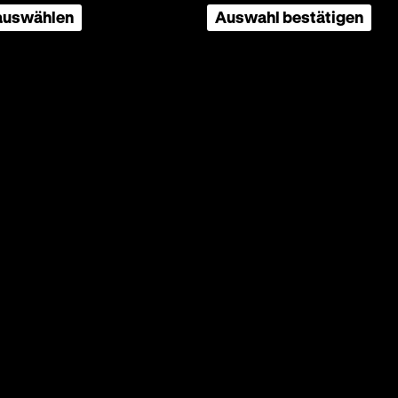
 auswählen
Auswahl bestätigen
indung,
rich
hen
en
t des
von
hkeit.
ten als
egner
utsch
“
emiere