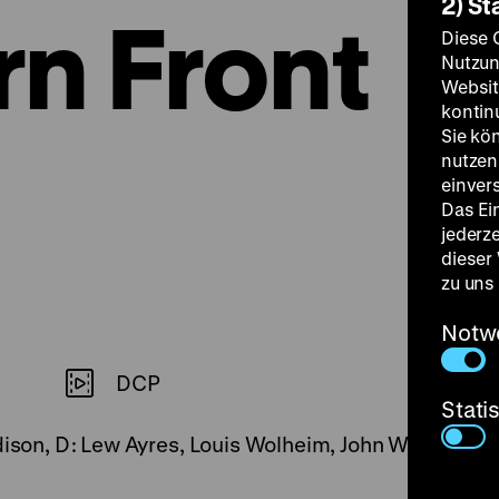
2) St
n Front
Diese 
Nutzun
Websit
kontin
Sie kö
nutzen.
einver
Das Ei
jederz
dieser
zu uns
Notw
DCP
Stati
dison, D: Lew Ayres, Louis Wolheim, John Wray, Arnol