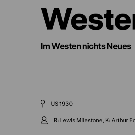
Wester
Im Westen nichts Neues
US 1930
R: Lewis Milestone, K: Arthur E