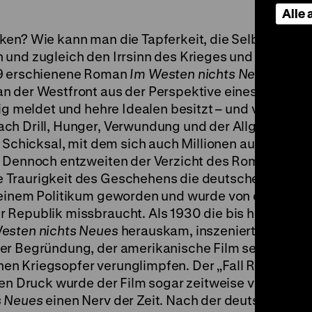
Alle
ken? Wie kann man die Tapferkeit, die Selbstüberw
 und zugleich den Irrsinn des Krieges und seine
29 erschienene Roman
Im Westen nichts Neues
von E
n der Westfront aus der Perspektive eines deutsc
lig meldet und hehre Idealen besitzt – und von dess
ach Drill, Hunger, Verwundung und der Allgegenwar
n Schicksal, mit dem sich auch Millionen außerhalb 
. Dennoch entzweiten der Verzicht des Romans auf
Traurigkeit des Geschehens die deutsche Öffentlic
 einem Politikum geworden und wurde von den Rech
 Republik missbraucht. Als 1930 die bis heute
esten nichts Neues
herauskam, inszenierten die G
er Begründung, der amerikanische Film sei anti-de
en Kriegsopfer verunglimpfen. Der „Fall Remarque
hen Druck wurde der Film sogar zeitweise verboten.
s Neues
einen Nerv der Zeit. Nach der deutschen Pr