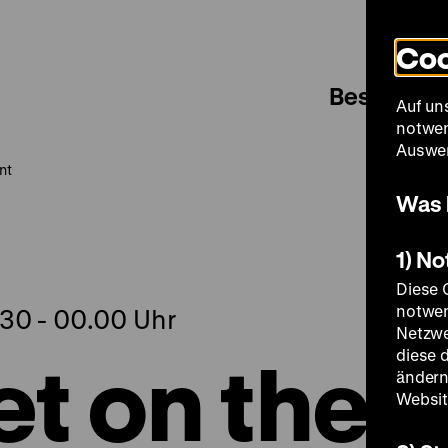
Coo
Besuch
Auf un
notwen
Auswer
nt
Was 
1) N
Diese 
notwen
.30 - 00.00 Uhr
Netzwe
et on the
diese 
ändern
Websit