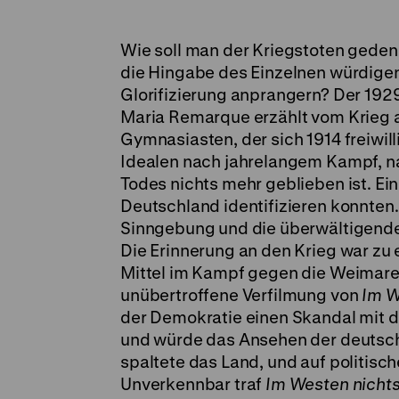
Wie soll man der Kriegstoten geden
die Hingabe des Einzelnen würdigen
Glorifizierung anprangern? Der 19
Maria Remarque erzählt vom Krieg a
Gymnasiasten, der sich 1914 freiwil
Idealen nach jahrelangem Kampf, n
Todes nichts mehr geblieben ist. Ei
Deutschland identifizieren konnten
Sinngebung und die überwältigende 
Die Erinnerung an den Krieg war zu
Mittel im Kampf gegen die Weimarer
unübertroffene Verfilmung von
Im W
der Demokratie einen Skandal mit d
und würde das Ansehen der deutsch
spaltete das Land, und auf politisc
Unverkennbar traf
Im Westen nicht