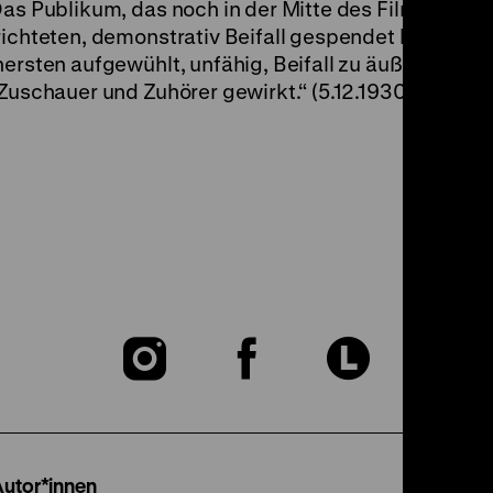
Das Publikum, das noch in der Mitte des Films einig
ichteten, demonstrativ Beifall gespendet hatte, ver
ersten aufgewühlt, unfähig, Beifall zu äußern. Noch
Zuschauer und Zuhörer gewirkt.“ (5.12.1930) (ps)
Zu
Zu
Zu
unserer
unserer
unser
Instagram
Facebook
Lette
Autor*innen