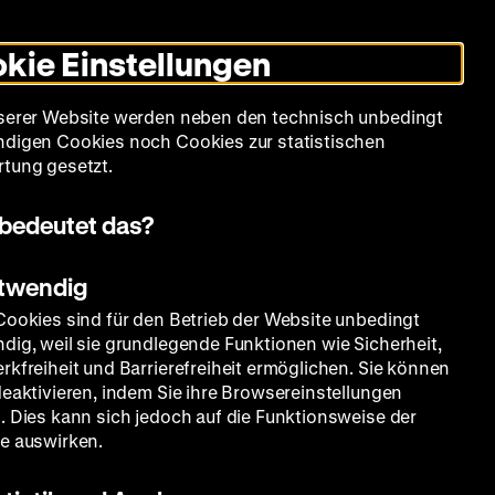
Leichte
Gebärdensprache
Suche
Heute +
Deutsch
Englisch
DHM
Dunklen
De
En
Sprache
Modus
kie Einstellungen
umschalten
Spielplan
Filmreihen
Über uns
serer Website werden neben den technisch unbedingt
digen Cookies noch Cookies zur statistischen
tung gesetzt.
bedeutet das?
otwendig
Cookies sind für den Betrieb der Website unbedingt
dig, weil sie grundlegende Funktionen wie Sicherheit,
rkfreiheit und Barrierefreiheit ermöglichen. Sie können
deaktivieren, indem Sie ihre Browsereinstellungen
. Dies kann sich jedoch auf die Funktionsweise der
e auswirken.