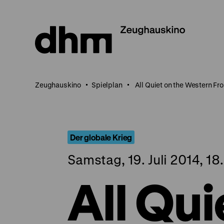
Direkt
zum
Seiteninhalt
springen
Zeughauskino
Spielplan
All Quiet on the Western Fro
Der globale Krieg
Samstag, 19. Juli 2014, 18
All Qui