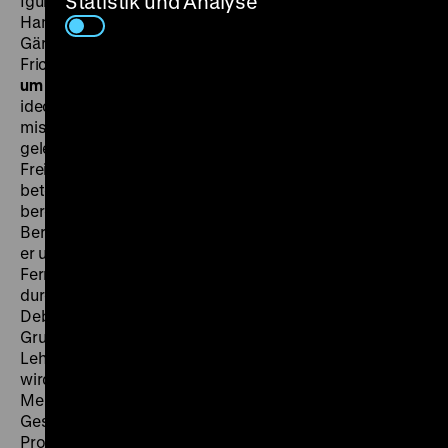
Statistik und Analyse
Igunbor, D: Karl Guttmann, Erika Dannhoff, Hans Baur,
Hans Bausch, Til Erwig, Rainer Rudolph, Claus Theo
Gärtner, Ronald Nitschke, Wilfried Herbst, Andras
Fricsay, 88’
· Digital SD
FR 14.12. um 21 Uhr + SA 15.12.
um 19 Uhr · Einführung: Jan Gympel
Angesichts der
ideologischen Gängelung und der Bedrohung
missliebiger Personen an der im Sowjetsektor
gelegenen Humboldt-Uni war 1948 in West-Berlin die
Freie Universität gegründet worden. Der daran
beteiligte Dieter Meichsner hatte diesen Vorgängen
bereits 1954 mit seinem Roman „Die Studenten von
Berlin“ ein literarisches Denkmal gesetzt. 1968 sahen
er und sein einstiger Kommilitone, der renommierte
Fernsehregisseur Rolf Hädrich, ihre Alma Mater erneut
durch totalitären Gesinnungsterror bedroht: In den
Debatten um eine Reform der Hochschule legen
Gruppen zunehmend militanter „Aktivisten“ den
Lehrbetrieb lahm, wer ihnen zu widersprechen wagt,
wird niedergebrüllt oder sogar körperlich angegangen.
Meichsner kleidete dies, durchaus polemisch, in die
Geschichte eines aus dem US-Exil zurückgekehrten
Professors jüdischer Herkunft, der angesichts dieser