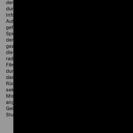
der – wie auch dieses Fernsehspiel – mit Emotionen
durchsetzt ist, der heizt und reizt, aber unter
Informationslücken leidet wie kaum ein anderer. Die
Autoren haben, gerade und vor allem durch die
gefährlich undeutliche Trennung von Dokument und
Spiel, durch die riskante Überlappung beider Bereiche,
dem Bürger ein Bild der deutschen Studentenschaft
gezeichnet, das in dieser Verallgemeinerung nicht für
die Studentenschaft insgesamt zutreffen kann. Die
radikale Spitze der Studentenbewegung, die in diesem
Film in Aktion war, hat ihre Argumente inzwischen
durch Zerstörungslust entschärft; die Reformer haben
das Wort.“ (Thomas Schröder,
Die Welt
, 29.11.1969)
Rückblickend betrachtet hat der Linke Meichsner mit
seiner Kritik an verbohrten, vom Glauben an ihre
Mission durchströmten Linksextremisten, für die der
angeblich gute Zweck jedes Mittel heiligt, jene
Geisteshaltung genau beschrieben, die von den
Studentenprotesten zum Terrorismus führte. (gym)