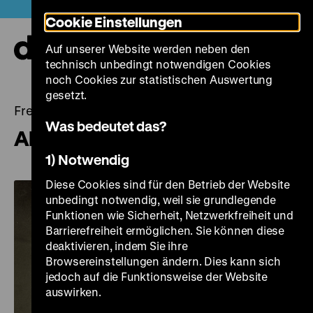
Direkt
Heute +
Cookie Einstellungen
zum
Seiteninhalt
Auf unserer Website werden neben den
springen
Navi
technisch unbedingt notwendigen Cookies
auf-
und
noch Cookies zur statistischen Auswertung
zuk
gesetzt.
Freitag, 14. Dezember 2018, 21.00 - 00.00 Uhr
Was bedeutet das?
Alma Mater
1) Notwendig
Diese Cookies sind für den Betrieb der Website
unbedingt notwendig, weil sie grundlegende
Funktionen wie Sicherheit, Netzwerkfreiheit und
Barrierefreiheit ermöglichen. Sie können diese
deaktivieren, indem Sie ihre
Browsereinstellungen ändern. Dies kann sich
jedoch auf die Funktionsweise der Website
auswirken.