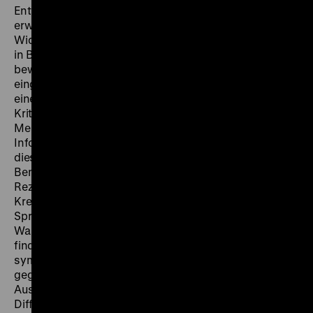
Entwicklung Deutschland erneut verlässt. Wie zu
erwarten, stießen schon die Dreharbeiten auf
Widerstand, allen voran an den Originalschauplätzen
in Berlin-Dahlem; der 1969 erstgesendete Film, mit
beweglicher Handkamera, langen Einstellungen und
eingeflochtenem authentischen Material gestaltet wie
eine Dokumentation, war stark umstritten. Viele
Kritiker lobten das handwerkliche Geschick von
Meichsner und Hädrich, bezweifelten aber den
Informationswert für Außenstehende oder fürchteten,
diese könnten gegen Studenten aufgewiegelt werden.
Bemerkenswerterweise wurde diese Sorge sogar vom
Rezensenten der
Welt
, dem Flaggschiff des von linken
Kreisen (nicht ohne Grund) heftig angefeindeten Axel-
Springer-Verlags, geteilt: „Meichsner und Hädrich, um
Wahrheit bemüht, konnten nur einen Teil der Wahrheit
finden. Den Konflikt zu verengen, indem man
sympathische Professoren (mit wenigen Ausnahmen)
gegen unsympathische Studenten (mit wenigen
Ausnahmen) stellt, ist ein Mangel an Differentiation.
Differenzierung aber tut gerade in einem Bereich not,