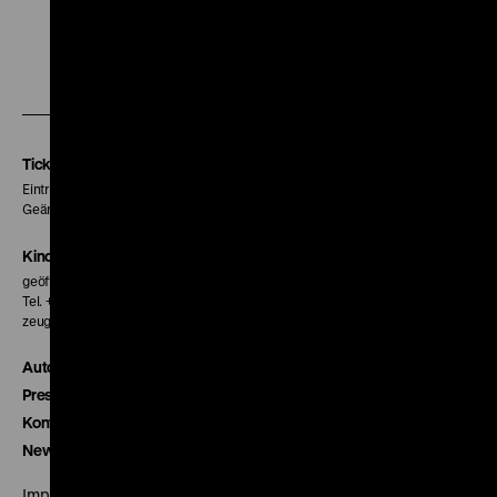
Zu
Zu
Zu
unserer
unserer
unserer
Instagram
Facebook
Letterboxd
Seite
Seite
Seite
Tickets
Eintritt 5 €
Geänderte Preise sind im Programm vermerkt.
Kinokasse
geöffnet 30 Minuten vor Beginn der ersten Vorstellung
Tel. + 49 30 20304-770
zeughauskino@dhm.de
Autor*innen
Presse
Kontakt
Newsletter
Impressum