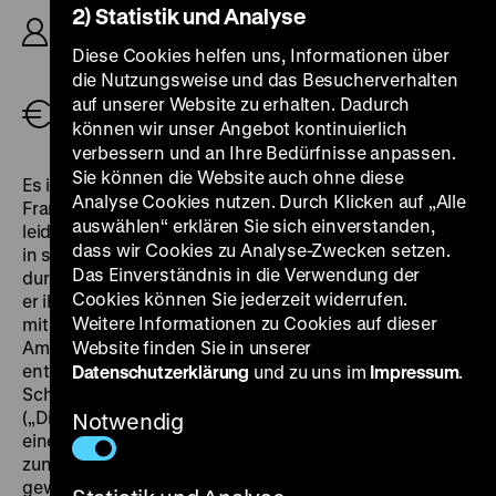
2) Statistik und Analyse
Mountain, Sal Paradise, D: Claude-Oliver Rudolph,
Isabelle Willer, Al Corley, Jürgen Draeger, Peter
Diese Cookies helfen uns, Informationen über
von Strombeck, Sibylle Rauch, 94‘
die Nutzungsweise und das Besucherverhalten
auf unserer Website zu erhalten. Dadurch
Tickets
können wir unser Angebot kontinuierlich
verbessern und an Ihre Bedürfnisse anpassen.
Sie können die Website auch ohne diese
Es ist Nacht in Berlin. Raphaela (Isabelle Willer) und
Analyse Cookies nutzen. Durch Klicken auf „Alle
Frank (Claude-Oliver Rudolph) verbringen
auswählen“ erklären Sie sich einverstanden,
leidenschaftliche Stunden miteinander. Er verliebt sich
dass wir Cookies zu Analyse-Zwecken setzen.
in sie, sie aber will sich nicht binden und weiter ruhelos
Das Einverständnis in die Verwendung der
durch die Nacht ziehen. Wie ein leidiger Schatten folgt
Cookies können Sie jederzeit widerrufen.
er ihr und treibt jene Männer in die Flucht, denen sie
Weitere Informationen zu Cookies auf dieser
mit Interesse begegnet. Bis ein geheimnisvoller
Amerikaner (Al Corley) auftaucht, der genauso
Website finden Sie in unserer
entschlossen ist wie Frank. Ihr Duell wird zu einem
Datenschutzerklärung
und zu uns im
Impressum
.
Schaulaufen der eitlen Gockel und ritterhaften Krieger
(„Diese Stadt ist zu klein für uns beide“, sagt einmal
Notwendig
einer zum anderen). Raphaela lässt die Männer
zunächst gleichgültig und dann immer faszinierter
gewähren.