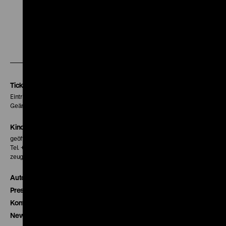
Zu
Zu
Zu
unserer
unserer
unserer
Instagram
Facebook
Letterboxd
Seite
Seite
Seite
Tickets
Eintritt 5 €
Geänderte Preise sind im Programm vermerkt.
Kinokasse
geöffnet 30 Minuten vor Beginn der ersten Vorstellung
Tel. + 49 30 20304-770
zeughauskino@dhm.de
Autor*innen
Presse
Kontakt
Newsletter