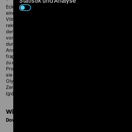
Statistik und Analyse
Eckhart Schmidt inszeniert das nächtliche Berlin in
einer Großstadtsymphonie aus schimmernden
Vitrinen und Lichtern, aus auf den Film Noir
rekurrierenden Innenräumen und markanten Gestalten
der Halbwelt. Jean-Pierre Melville, den Schmidt Jahre
vorher kennengelernt und bei nächtlichen Autofahrten
durch Paris begleitet hatte, stand Pate bei seinem
Ansatz, eine dem Kinoauge vertraute Stadt mittels
fragmentierter Perspektiven und stilisierter Bilder neu
zu erschaffen. Wie Vampire bewegen sich seine
Protagonisten durch eine ausweglose Finsternis, die
sie zu einem unvergesslichen Finale im
Olympiastadion führt. Ein seinerzeit verkanntes
Zentralwerk des deutschen Kinos der 1980er-Jahre.
(gv)
Wiederentdeckt 296: Alpha City
Download als PDF, 190 KB