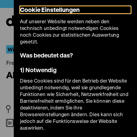
Direkt
Heute +
Cookie Einstellungen
zum
Seiteninhalt
Auf unserer Website werden neben den
springen
Navi
technisch unbedingt notwendigen Cookies
auf-
und
noch Cookies zur statistischen Auswertung
zuk
gesetzt.
Wiederentdeckt
Was bedeutet das?
Freitag, 05. November 2021, 18.30 Uhr
1) Notwendig
Alpha City
Diese Cookies sind für den Betrieb der Website
unbedingt notwendig, weil sie grundlegende
Funktionen wie Sicherheit, Netzwerkfreiheit und
Barrierefreiheit ermöglichen. Sie können diese
deaktivieren, indem Sie ihre
BRD 1985
Browsereinstellungen ändern. Dies kann sich
jedoch auf die Funktionsweise der Website
35mm
auswirken.
R/B: Eckhart Schmidt, K: Bernd Neubauer, M: Fox