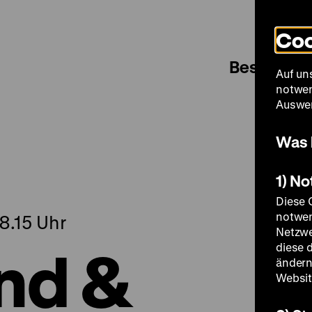
Coo
Besuch
Auf un
notwen
Auswer
Was 
1) N
Diese 
notwen
8.15 Uhr
Netzwe
nd &
diese 
ändern
Websit