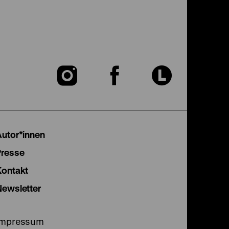
Zu
Zu
Zu
unserer
unserer
unser
Instagram
Facebook
Lette
Autor*innen
Seite
Seite
Seite
Presse
Kontakt
Newsletter
Impressum