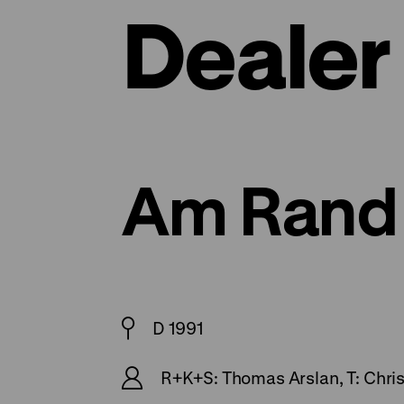
Dealer
Am Rand
D 1991
R+K+S: Thomas Arslan, T: Christ