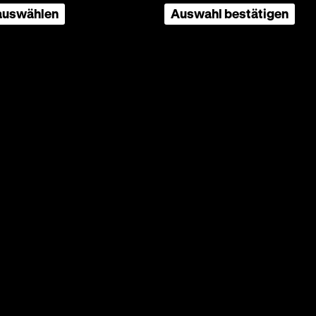
 auswählen
Auswahl bestätigen
n Film
ote
lächen
te des