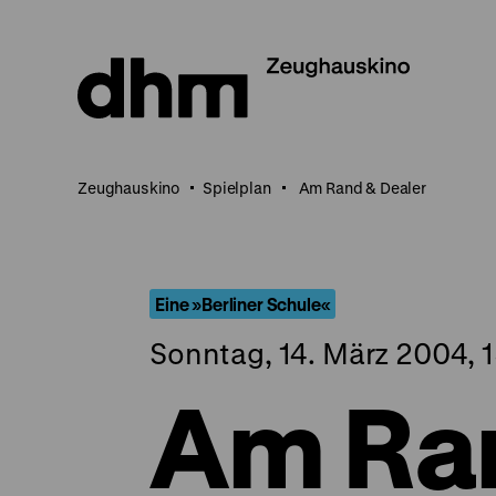
Direkt
zum
Seiteninhalt
springen
Zeughauskino
Spielplan
Am Rand & Dealer
Eine »Berliner Schule«
Sonntag, 14. März 2004, 1
Am Ra