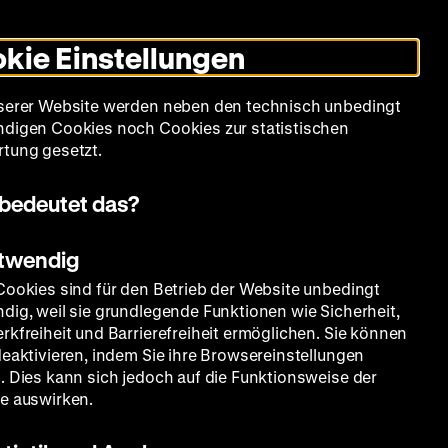
Leichte
Gebärdensprache
Suche
Heute +
Deutsch
Englisch
DHM
Dunklen
De
En
Sprache
Modus
kie Einstellungen
umschalten
Spielplan
Filmreihen
Über uns
serer Website werden neben den technisch unbedingt
digen Cookies noch Cookies zur statistischen
tung gesetzt.
bedeutet das?
otwendig
Cookies sind für den Betrieb der Website unbedingt
dig, weil sie grundlegende Funktionen wie Sicherheit,
rkfreiheit und Barrierefreiheit ermöglichen. Sie können
deaktivieren, indem Sie ihre Browsereinstellungen
. Dies kann sich jedoch auf die Funktionsweise der
e auswirken.