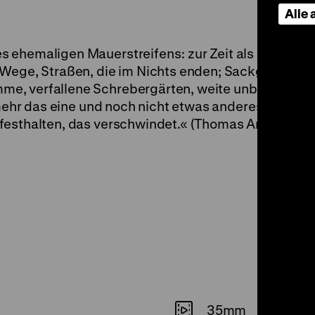
Alle
 ehemaligen Mauerstreifens: zur Zeit als ich diese
 Wege, Straßen, die im Nichts enden; Sackgassen, t
e, verfallene Schrebergärten, weite unbebaute F
 mehr das eine und noch nicht etwas anderes sind. Or
festhalten, das verschwindet.« (Thomas Arslan)
35mm