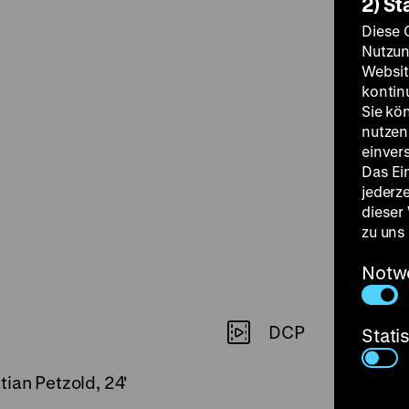
2) St
Diese 
Nutzun
Websit
kontin
Sie kö
nutzen.
einver
Das Ei
jederz
dieser
zu uns
Notw
DCP
Stati
ian Petzold, 24'