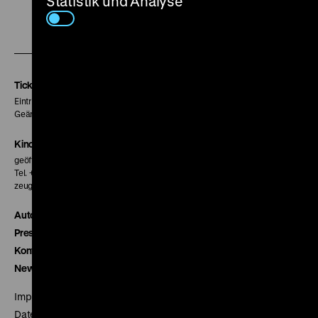
Statistik und Analyse
Zu
Zu
Zu
unserer
unserer
unserer
Instagram
Facebook
Letterboxd
Seite
Seite
Seite
Tickets
Eintritt 5 €
Geänderte Preise sind im Programm vermerkt.
Kinokasse
geöffnet 30 Minuten vor Beginn der ersten Vorstellung
Tel. + 49 30 20304-770
zeughauskino@dhm.de
Autor*innen
Presse
Kontakt
Newsletter
Impressum
Datenschutz