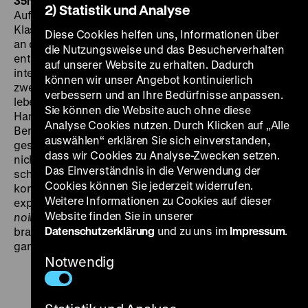
35mm
DO 22.06. um 20 Uhr
·
Einführung: Olaf Möller
2) Statistik und Analyse
Aufwändige, prestigeträchtige Adaptionen russischer
Klassiker waren in der zweiten Hälfte der 1950er Jahre
Diese Cookies helfen uns, Informationen über
an den internationalen Kinokassen erfolgreich; und so
die Nutzungsweise und das Besucherverhalten
entstanden auch in der Bundesrepublik – als
auf unserer Website zu erhalten. Dadurch
internationale Gemeinschaftsproduktionen – parallel
können wir unser Angebot kontinuierlich
zwei Tolstoj-Adaptionen: Carmine Gallones
verbessern und an Ihre Bedürfnisse anpassen.
lebenslustiger Film
Polikuschka
(1958) und Rolf
Sie können die Website auch ohne diese
Hansens asketisch-verinnerlichter Film
Auferstehung
.
Analyse Cookies nutzen. Durch Klicken auf „Alle
Bemerkenswert ist vor allem der Schluss, in dem
auswählen“ erklären Sie sich einverstanden,
gesagt wird, dass alle erlittenen Leiden und Verluste
dass wir Cookies zu Analyse-Zwecken setzen.
nicht umsonst gewesen sein sollen – was man so
Das Einverständnis in die Verwendung der
schon einmal in einem Film von Rolf Hansen hören
Cookies können Sie jederzeit widerrufen.
konnte. Mit Worten wie diesen schließt sein formal so
Weitere Informationen zu Cookies auf dieser
experimentierlustiges wie inhaltlich psychotisches
Website finden Sie in unserer
noir
-Melodram
Teufel in Seide
(1956). Offenbar
Datenschutzerklärung
und zu uns im
Impressum
.
brauchte es diese mahnenden Vergewisserungen die
ganze Adenauer-Republik hindurch. (om)
Notwendig