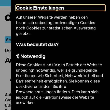
Direkt
Heute +
Cookie Einstellungen
zum
Seiteninhalt
Auf unserer Website werden neben den
springen
Navi
technisch unbedingt notwendigen Cookies
auf-
und
noch Cookies zur statistischen Auswertung
zuk
gesetzt.
Seelennot
Was bedeutet das?
Donnerstag, 22. Juni 2017, 20.00 - 00.00 Uhr
1) Notwendig
Auferstehung
Diese Cookies sind für den Betrieb der Website
unbedingt notwendig, weil sie grundlegende
Funktionen wie Sicherheit, Netzwerkfreiheit und
Auferstehung
Barrierefreiheit ermöglichen. Sie können diese
deaktivieren, indem Sie ihre
Browsereinstellungen ändern. Dies kann sich
Auferstehung
BRD/I/F 1958, R: Rolf Hansen, B: Renato
jedoch auf die Funktionsweise der Website
Castellani, Juliane Kay, K: Franz Weihmayr, D: Horst
auswirken.
Buchholz, Myriam Bru, Edith Mill, Ruth Niehaus, 106‘
·