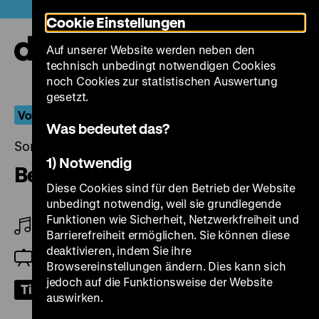
Direkt
Heute +
Cookie Einstellungen
zum
Seiteninhalt
Auf unserer Website werden neben den
springen
Navi
technisch unbedingt notwendigen Cookies
auf-
und
noch Cookies zur statistischen Auswertung
zuk
gesetzt.
Vom Klang bewegt
Was bedeutet das?
Sonntag, 03. Oktober 2021, 16.00 Uhr
1) Notwendig
Beethoven
Diese Cookies sind für den Betrieb der Website
unbedingt notwendig, weil sie grundlegende
Funktionen wie Sicherheit, Netzwerkfreiheit und
Am Flügel: Richard Siedhoff
Barrierefreiheit ermöglichen. Sie können diese
deaktivieren, indem Sie ihre
Einführung: Stephan Ahrens
Browsereinstellungen ändern. Dies kann sich
jedoch auf die Funktionsweise der Website
Tickets
auswirken.