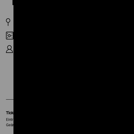
Beethoven
US 1926
Digital SD
9'
Zu
Zu
Zu
unserer
unserer
unserer
Instagram
Facebook
Letterboxd
Seite
Seite
Seite
Tickets
Eintritt 5 €
Geänderte Preise sind im Programm vermerkt.