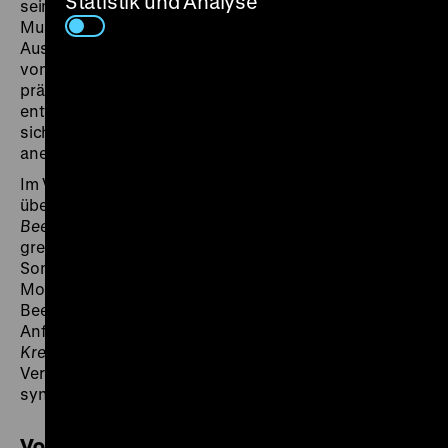
Statistik und Analyse
seine Taubheit und die Triumphe sowie Niederlagen als
Musiker. Dabei nutzt Hans Otto Löwenstein
Ausschnitte aus dem Vorgängerfilm, um Passagen
vom jungen Beethoven (mit dem jungen Kortner) zu
präsentieren. Der Stummfilmpianist Richard Siedhoff
entwickelte für den Film einen neuen Score, für den er
sich verschiedene Auszüge aus Beethovens Werken
aneignete.
Im Vorprogramm zeigen wir einen der ältesten Filme
über Ludwig van Beethoven.
The Origin of
Beethoven’s Moonlight Sonata
aus dem Jahr 1909
greift den Mythos auf, der Komponist habe durch die
Sonate einem blinden Mädchen die Schönheit des
Mondlichts nahebringen wollen. Außerdem erleben wir
Beethovens Musik mit zwei legendären Musikern am
Anfang der Popularisierung des Tonfilms. Für
The
Kreutzer Sonata
wurde der Ton im Vitaphone-
Verfahren auf einer Schallplatte aufgenommen und
synchron zur Filmrolle vorgeführt. (sa)
Vorprogramm