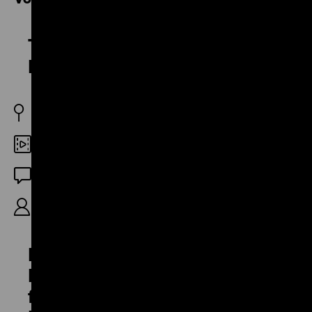
The Origin of Beethoven's
Moonlight Sonata
US 1909
35mm
Stummfilm (englische ZT)
12'
Efrem Zimbalist & Harold Bauer
Playing Theme and Variations
from 'The Kreutzer Sonata' by