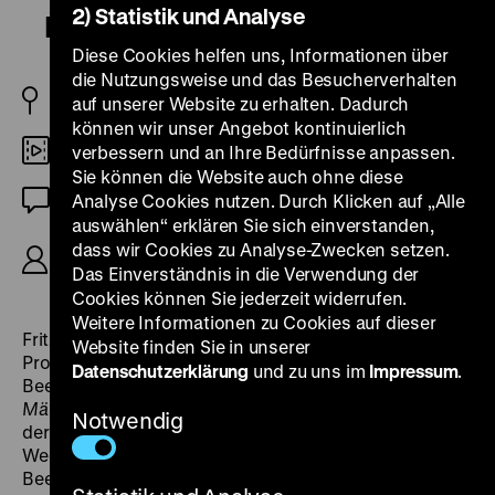
2) Statistik und Analyse
Beethoven
Diese Cookies helfen uns, Informationen über
die Nutzungsweise und das Besucherverhalten
AT 1927
auf unserer Website zu erhalten. Dadurch
können wir unser Angebot kontinuierlich
DCP
verbessern und an Ihre Bedürfnisse anpassen.
Sie können die Website auch ohne diese
Stummfilm (deutsche ZT)
Analyse Cookies nutzen. Durch Klicken auf „Alle
auswählen“ erklären Sie sich einverstanden,
R: Hans Otto Löwenstein, K: Viktor Gluck, D: Fritz
dass wir Cookies zu Analyse-Zwecken setzen.
Kortner, Lilian Gray, Dely Drexler, 75’
Das Einverständnis in die Verwendung der
Cookies können Sie jederzeit widerrufen.
Weitere Informationen zu Cookies auf dieser
Fritz Kortner verkörperte in dieser aufwendigen
Website finden Sie in unserer
Produktion der Wiener Allianz-Film zum zweiten Mal
Datenschutzerklärung
und zu uns im
Impressum
.
Beethoven. Bereits zehn Jahre zuvor hatte er in
Der
Märtyrer seines Herzens
die bekanntesten Stationen
Notwendig
der Komponistenbiografie, die auch hier wichtige
Wegmarken der Erzählung bilden, durchlebt:
Beethovens Ankunft in Wien, seine unerwiderte Liebe,