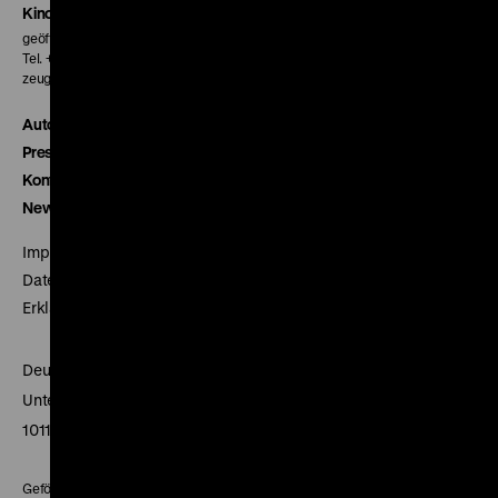
Kinokasse
geöffnet 30 Minuten vor Beginn der ersten Vorstellung
Tel. + 49 30 20304-770
zeughauskino@dhm.de
Autor*innen
Presse
Kontakt
Newsletter
Impressum
Datenschutz
Erklärung digitale Barrierefreiheit
Deutsches Historisches Museum
Unter den Linden 2
10117 Berlin
Gefördert mit Mitteln des Beauftragten der Bundesregierung für