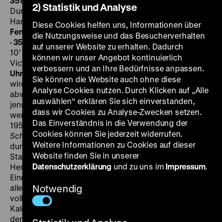
35 mm
Berliner Kaleidoskop
BRD 1960, R: Manfred
2) Statistik und Analyse
Durniok, 10’
· 35 mm
Mit 18 nach 18
BRD 1960, R:
Hansjürgen Pohland, 12’
· 35 mm
Die
Diese Cookies helfen uns, Informationen über
Fensterputzerserenade
DDR 1960, R: Rolf Schnabel, 16’
die Nutzungsweise und das Besucherverhalten
· 35 mm
Alpen auf berlinisch
BRD 1967, R: Peter Cürlis,
auf unserer Website zu erhalten. Dadurch
10’
· 35 mm
Noch 49 Stunden
BRD 1969, R: Herbert
können wir unser Angebot kontinuierlich
Victor, 11’
· 16 mm
SO 20.03. um 18 Uhr + MI 23.03. um 20
verbessern und an Ihre Bedürfnisse anpassen.
Uhr · Einführung: Jeanpaul Goergen
In den 1960er Jahren
Sie können die Website auch ohne diese
wird die Darstellung Berlins im Dokumentarfilm
Analyse Cookies nutzen. Durch Klicken auf „Alle
abwechslungsreicher und bunter. Neue Stilmittel
auswählen“ erklären Sie sich einverstanden,
jenseits der herkömmlichen Postkartenansichten
dass wir Cookies zu Analyse-Zwecken setzen.
werden erprobt. Ansätze dazu gab es bereits in den
Das Einverständnis in die Verwendung der
1950er Jahren, etwa wenn Herbert Lander 1956 in
Eine
Cookies können Sie jederzeit widerrufen.
Schlagader der Großstadt
die Berliner U-Bahn nur
Weitere Informationen zu Cookies auf dieser
durch ihre vielfältigen Geräusche und
Website finden Sie in unserer
Stationsdurchsagen charakterisiert. Auch die 1969 von
Datenschutzerklärung
und zu uns im
Impressum
.
Herbert Victor in
Noch 49 Stunden
montierten
Eindrücke vom Berliner Sechstagerennen wirken vor
allem durch die faszinierende Geräuschkulisse dieses
Notwendig
volkstümlichen Sportereignisses. In Berliner
Kaleidoskop (1960) illustriert Manfred Durniok die von
dem Zeichner Robinson in seinem Buch Berlin halb