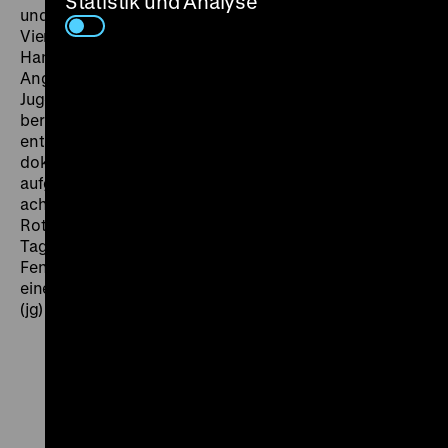
Statistik und Analyse
und halb mit spitzer Feder porträtierte
Viersektorenstadt. In Mit 18 nach 18 (1960) zeigt
Hansjürgen Pohland unaufgeregt die vielfältigen
Angebote der vom West-Berliner Senat finanzierten
Jugendheime vor, während Peter Cürlis in Alpen auf
berlinisch (1967) die aus dem Trümmerschutt
entstandenen neuen Naherholungsgebiete
dokumentiert. Auch die DEFA experimentiert mit
aufgelockerten Formen. Meister Zacharias und seine
acht goldenen Zeiger (1958) nimmt die Uhren des
Roten Rathauses zum Anlass, um Kindern einen
Tagesablauf in Berlin vorzustellen. Und in der
Fensterputzerserenade (1960) wirft Rolf Schnabel
einen frisch-frechen Blick auf den Ost-Berliner Alltag.
(jg)
Zu
Zu
Zu