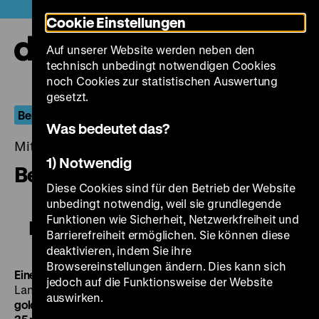
Direkt
Heute +
Cookie Einstellungen
zum
Seiteninhalt
Auf unserer Website werden neben den
springen
Navi
technisch unbedingt notwendigen Cookies
auf-
und
noch Cookies zur statistischen Auswertung
zuk
gesetzt.
Berlin.Dokument
Was bedeutet das?
Mittwoch, 23. März 2016, 20.00 - 00.00 Uhr
1) Notwendig
Berliner Kaleidoskop
Diese Cookies sind für den Betrieb der Website
unbedingt notwendig, weil sie grundlegende
Funktionen wie Sicherheit, Netzwerkfreiheit und
Berliner Kaleidoskop
Barrierefreiheit ermöglichen. Sie können diese
deaktivieren, indem Sie ihre
Browsereinstellungen ändern. Dies kann sich
Eine Schlagader der Großstadt
BRD 1956, R: Herbert
jedoch auf die Funktionsweise der Website
Lander, 13’
· 35 mm
Meister Zacharias und seine acht
auswirken.
goldenen Zeiger
DDR 1958, R: Bernhard Thieme, 24’
·