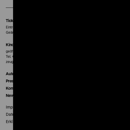
unserer
unserer
unserer
Instagram
Facebook
Letterboxd
Seite
Seite
Seite
Tickets
Eintritt 5 €
Geänderte Preise sind im Programm vermerkt.
Kinokasse
geöffnet 30 Minuten vor Beginn der ersten Vorstellung
Tel. + 49 30 20304-770
zeughauskino@dhm.de
Autor*innen
Presse
Kontakt
Newsletter
Impressum
Datenschutz
Erklärung digitale Barrierefreiheit