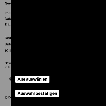
Newsletter
Impressum
Datenschutz
Erklärung digitale Barrierefreiheit
Deutsches Historisches Museum
Unter den Linden 2
10117 Berlin
Gefördert mit Mitteln des Beauftragten der Bundesregierung für
Kultur und Medien
Alle auswählen
Auswahl bestätigen
© Deutsches Historisches Museum, 2026