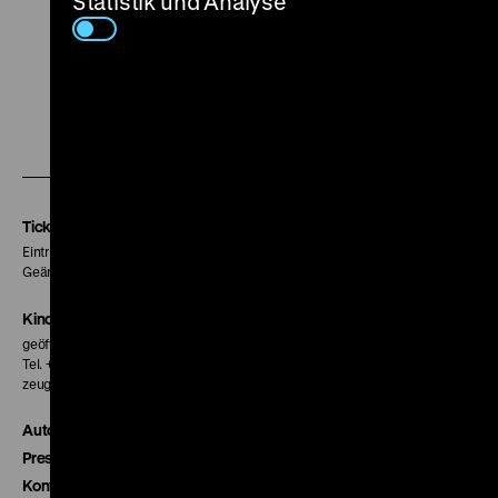
Statistik und Analyse
Zu
Zu
Zu
unserer
unserer
unserer
Instagram
Facebook
Letterboxd
Seite
Seite
Seite
Tickets
Eintritt 5 €
Geänderte Preise sind im Programm vermerkt.
Kinokasse
geöffnet 30 Minuten vor Beginn der ersten Vorstellung
Tel. + 49 30 20304-770
zeughauskino@dhm.de
Autor*innen
Presse
Kontakt