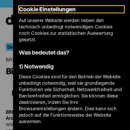
Direkt
Heute +
Cookie Einstellungen
zum
Seiteninhalt
Auf unserer Website werden neben den
springen
Navi
technisch unbedingt notwendigen Cookies
auf-
und
noch Cookies zur statistischen Auswertung
zuk
gesetzt.
Die Spur der Bilder
Was bedeutet das?
Mittwoch, 28. Januar 2015, 20.00 - 00.00 Uhr
1) Notwendig
Bis fünf nach zwölf
Diese Cookies sind für den Betrieb der Website
unbedingt notwendig, weil sie grundlegende
Funktionen wie Sicherheit, Netzwerkfreiheit und
Bis fünf nach zwölf
Barrierefreiheit ermöglichen. Sie können diese
deaktivieren, indem Sie ihre
Browsereinstellungen ändern. Dies kann sich
BRD 1953, R: Richard von Schenk, B: Gerhard Grindel, K:
jedoch auf die Funktionsweise der Website
Archivmaterial, 73’ · 35 mm
Überraschend
auswirken.
widersprüchlich: ein Schnelldurchgang von der Zeit