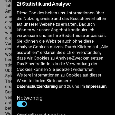
vor dem Ersten Weltkrieg bis in die frühen 1950er
2) Statistik und Analyse
Jahre, das Material war überwiegend von den
Amerikanern beschlagnahmt worden. Der Tonfall ist
Diese Cookies helfen uns, Informationen über
amerikanisch, republikanisch gehalten – verdeutlicht in
die Nutzungsweise und das Besucherverhalten
einem Superlativ wie dem, dass es sich beim
Stürmer
auf unserer Website zu erhalten. Dadurch
um „die schmutzigste Zeitung, die jemals gedruckt
können wir unser Angebot kontinuierlich
wurde“, handele. Die aufgeklärte Sicht kontrastiert
verbessern und an Ihre Bedürfnisse anpassen.
allerdings mit einer Art Märchenerzählung.
Sie können die Website auch ohne diese
Verräterisch ist von „unseren Truppen“ die Rede,
Analyse Cookies nutzen. Durch Klicken auf „Alle
denen nun sowjetische Truppen entgegengeworfen
auswählen“ erklären Sie sich einverstanden,
worden seien. „Die Flammen fielen über unsere Orte
dass wir Cookies zu Analyse-Zwecken setzen.
her.“ Eine argumentative Linie wird verlassen. „Dann
Das Einverständnis in die Verwendung der
stieß die Rote Armee zu.“ Vom inneren Halt der
Cookies können Sie jederzeit widerrufen.
Überlebenden ist zum Schluss die Rede. Auch
Weitere Informationen zu Cookies auf dieser
Spielfilmszenen fanden Eingang in diesen Film, dessen
Website finden Sie in unserer
These lautet: Hitler war überheblich. Ihn betraf das
Datenschutzerklärung
und zu uns im
Impressum
.
erste – kurzfristige – Filmverbot in der jungen
Bundesrepublik. Weil der Film den Nationalsozialismus
verherrlichte? Oder weil man eine Stärkung
Notwendig
antimilitaristischer Haltungen unter Jugendlichen
befürchtete? (ra) MI 28.01. um 20 Uhr · Einführung:
Wolfgang Jacobsen