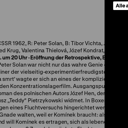
Alle
SSR 1962, R: Peter Solan, B: Tibor Vichta, Józef Hen,
red Krug, Valentina Thielová, Józef Kondrat, Gerhard
. um 20 Uhr · Eröffnung der Retrospektive, Einführun
eter Solan war nicht nur das wahre Genie des
iner der vielseitig-experimentierfreudigsten Regis
 smrt' wagte er sich an eines der kompliziert-
: den Konzentrationslagerfilm. Ausgangspunkt der
oman des polnischen Autors Józef Hen, der sich wi
z „Teddy" Pietrzykowski widmet. In Boxer a smrt' h
gen eines Fluchtversuchs hingerichtet werden.
nade walten, weil er Komínek braucht: als
nd will Komínek es ertragen, sich als lebenden San