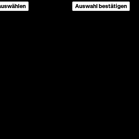
 auswählen
Auswahl bestätigen
 K:
g:
Martin
seure
ederum
eißt die
dsack