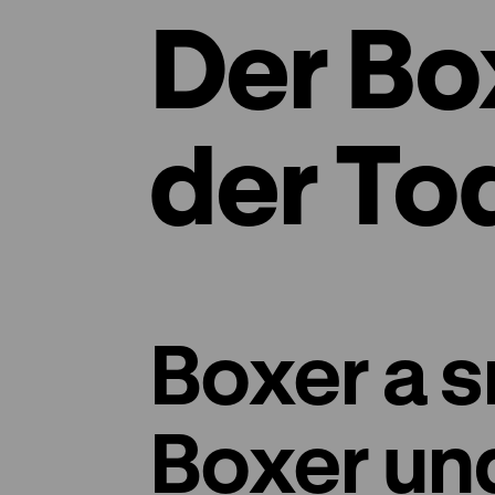
Der Bo
der To
Boxer a s
Boxer un