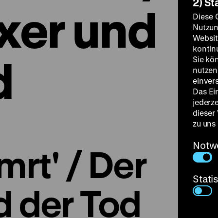
2) St
xer und
Diese 
Nutzun
Websit
kontin
d
Sie kö
nutzen.
einver
Das Ei
jederz
dieser
zu uns
Notw
mrt' / Der
Stati
d der Tod