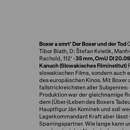
Boxer a smrt'
Der Boxer und der Tod
C
Tibor Biath, D: Štefan Kvietik, Manf
Rachold, 112‘
·
35 mm, OmU
DI 20.09
Kanuch (Slowakisches Filminstitut)
P
slowakischen Films, sondern auch e
des europäischen Kinos. Mit Boxer a
fallstrickreichsten aller Subgenres
Produktion war der gleichnamige R
dem (Über-)Leben des Boxers Tadeus
Hauptfigur Ján Komínek und soll we
Lagerkommandant Kraft aber lässt G
Sparringspartner. Wie lange kann u