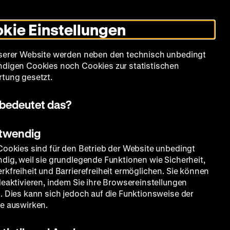
Leichte
Gebärdensprache
Suche
Heute +
Deutsch
Englisch
DHM
Dunklen
De
En
Sprache
Modus
kie Einstellungen
umschalten
Spielplan
Filmreihen
Über uns
serer Website werden neben den technisch unbedingt
digen Cookies noch Cookies zur statistischen
tung gesetzt.
bedeutet das?
otwendig
Cookies sind für den Betrieb der Website unbedingt
dig, weil sie grundlegende Funktionen wie Sicherheit,
rkfreiheit und Barrierefreiheit ermöglichen. Sie können
deaktivieren, indem Sie ihre Browsereinstellungen
. Dies kann sich jedoch auf die Funktionsweise der
e auswirken.