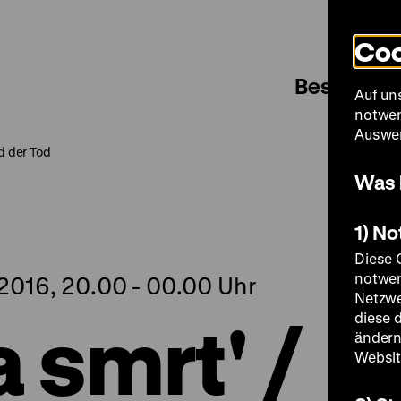
Coo
Besuch
Auf un
notwen
Auswer
d der Tod
Was 
1) N
Diese 
notwen
2016, 20.00 - 00.00 Uhr
Netzwe
 smrt' /
diese 
ändern
Websit