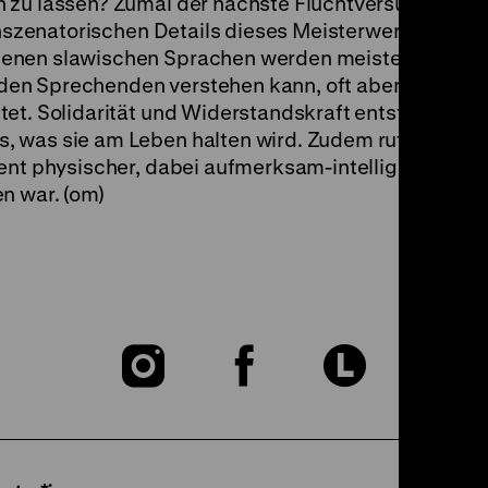
 zu lassen? Zumal der nächste Fluchtversuch vorbe
 inszenatorischen Details dieses Meisterwerks gehört
denen slawischen Sprachen werden meistens lang
en Sprechenden verstehen kann, oft aber auch au
et. Solidarität und Widerstandskraft entstehen dur
, was sie am Leben halten wird. Zudem ruft
Boxer a
ent physischer, dabei aufmerksam-intelligenter Dar
n war. (om)
Zu
Zu
Zu
unserer
unserer
unser
Instagram
Facebook
Lette