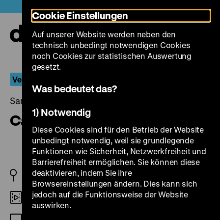
Direkt
Heute +
Cookie Einstellungen
zum
Seiteninhalt
Auf unserer Website werden neben den
springen
Navi
technisch unbedingt notwendigen Cookies
auf-
und
noch Cookies zur statistischen Auswertung
zuk
gesetzt.
Verboten!
Was bedeutet das?
Samstag, 11. Januar 2014, 20.00 - 00.00 Uhr
1) Notwendig
Casablanca
Diese Cookies sind für den Betrieb der Website
unbedingt notwendig, weil sie grundlegende
Funktionen wie Sicherheit, Netzwerkfreiheit und
Barrierefreiheit ermöglichen. Sie können diese
deaktivieren, indem Sie ihre
US 1942
Browsereinstellungen ändern. Dies kann sich
jedoch auf die Funktionsweise der Website
35mm
auswirken.
DF