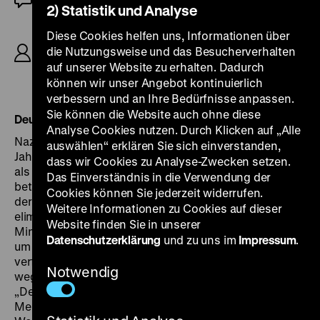
2) Statistik und Analyse
R: Michael Curtiz, B: Julius J. Epstein, Philip G.
Diese Cookies helfen uns, Informationen über
Epstein, Howard Koch, M: Max Steiner, D:
die Nutzungsweise und das Besucherverhalten
Humphrey Bogart, Ingrid Bergman, Paul Henreid,
auf unserer Website zu erhalten. Dadurch
Claude Rains, 80’
können wir unser Angebot kontinuierlich
verbessern und an Ihre Bedürfnisse anpassen.
Sie können die Website auch ohne diese
Deutsche Synchronfassung von 1952
Analyse Cookies nutzen. Durch Klicken auf „Alle
Nazis raus! Als Warner Brothers
Casablanca
zehn
auswählen“ erklären Sie sich einverstanden,
Jahre nach seiner Uraufführung in der Bundesrepublik
dass wir Cookies zu Analyse-Zwecken setzen.
als Ingrid Bergman-Starfilm auswerten wollte,
Das Einverständnis in die Verwendung der
betätigte sich der Verleih als „Zensor“, um Einwänden
Cookies können Sie jederzeit widerrufen.
der FSK und Unmut beim Publikum vorzubeugen. Er
Weitere Informationen zu Cookies auf dieser
eliminierte durch Synchronisation und Kürzung um 21
Website finden Sie in unserer
Minuten sämtliche Szenen mit den deutschen Militärs
Datenschutzerklärung
und zu uns im
Impressum
.
um Major Strasser (Conrad Veidt) und verwandelte den
verfolgten Widerstandskämpfer Victor László in einen
Notwendig
wegen Sabotage gesuchten Erfinder geheimnisvoller
„Deltastrahlen“ namens Viktor Larsen. Das Antinazi-
Melodram wurde zum exotischen Abenteuerfilm: „Das