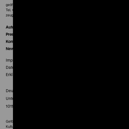
geöffnet 30 Minuten vor Beginn der ersten Vorstellung
Tel. + 49 30 20304-770
zeughauskino@dhm.de
Autor*innen
Presse
Kontakt
Newsletter
Impressum
Datenschutz
Erklärung digitale Barrierefreiheit
Deutsches Historisches Museum
Unter den Linden 2
10117 Berlin
Gefördert mit Mitteln des Beauftragten der Bundesregierung für
Kultur und Medien