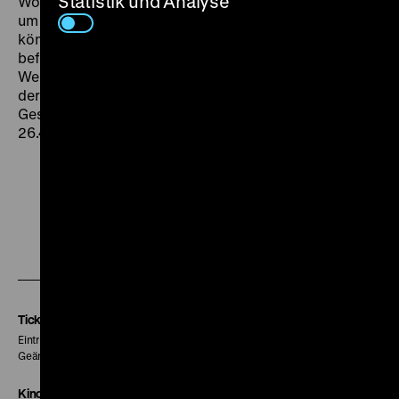
Statistik und Analyse
Wort ‚Nazi‘ fällt nie, daß es sich bei den Flüchtlingen
um Deutsche, teils auch um deutsche Juden handeln
könnte, ist allenfalls an einigen Namen zu erahnen, wir
befinden uns in keiner geschichtlichen Zeit, das
Weltgeschehen ist ein Ungeheuer ohne Namen – statt
der Gestapo-Agenten fürchten alle Menschen nur
Gespenster“ (Karena Niehoff,
Der Tagesspiegel
,
26.4.1974). (jr)
Zu
Zu
Zu
unserer
unserer
unserer
Instagram
Facebook
Letterboxd
Seite
Seite
Seite
Tickets
Eintritt 5 €
Geänderte Preise sind im Programm vermerkt.
Kinokasse