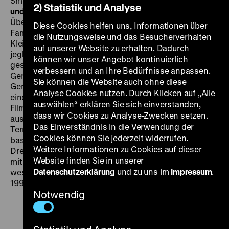
Šmída, 92‘
· 35 mm
DI 02.02. um 20 Uhr · Mit Einführung
2) Statistik und Analyse
und Filmgespräch
Gibt es Rache oder Vergeltung
Überlebender an ihren Peinigern, an den Mördern ihrer
Diese Cookies helfen uns, Informationen über
Familien? Die 1950er Jahre in einer westdeutschen
die Nutzungsweise und das Besucherverhalten
Kleinstadt, der Mief der Verdrängung, die Ablehnung
auf unserer Website zu erhalten. Dadurch
jeglicher Schuld und Verantwortung prägen die
können wir unser Angebot kontinuierlich
gesellschaftliche Atmosphäre. Eine Überlebende, die
verbessern und an Ihre Bedürfnisse anpassen.
Gerechtigkeit erwartet und hofft, dass NS-Täter vor
Sie können die Website auch ohne diese
Gericht gestellt werden, ist lediglich ein Störenfried,
Analyse Cookies nutzen. Durch Klicken auf „Alle
eine Art Brandstifter unter Biedermännern. Der DEFA-
auswählen“ erklären Sie sich einverstanden,
Film
Chronik eines Mordes
zeichnet sich auch dadurch
dass wir Cookies zu Analyse-Zwecken setzen.
aus, dass Situationen jüdischer Tradition unter dem
Das Einverständnis in die Verwendung der
Terror der Nazi-Herrschaft gezeigt werden. Der Film
Cookies können Sie jederzeit widerrufen.
basiert auf einer Erzählung von Leonhard Frank. Der
Weitere Informationen zu Cookies auf dieser
Drehbuchautor Angel Wagenstein hat unter anderem
Website finden Sie in unserer
mit Konrad Wolf zusammengearbeitet und war
Datenschutzerklärung
und zu uns im
Impressum
.
wesentlich an der demokratischen Wende in Bulgarien
1990 beteiligt.
Notwendig