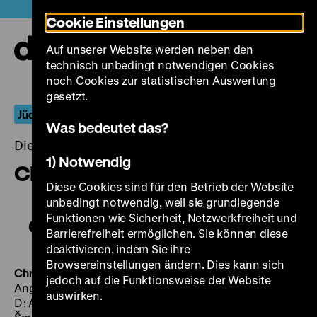
Direkt
Heute +
Cookie Einstellungen
zum
Seiteninhalt
Auf unserer Website werden neben den
springen
Navi
technisch unbedingt notwendigen Cookies
auf-
und
noch Cookies zur statistischen Auswertung
zuk
gesetzt.
Jüdische Spiegelungen
Was bedeutet das?
Dienstag, 02. Februar 2016, 20.00 - 00.00 Uhr
1) Notwendig
Chronik eines Mordes
Diese Cookies sind für den Betrieb der Website
unbedingt notwendig, weil sie grundlegende
Funktionen wie Sicherheit, Netzwerkfreiheit und
Chronik eines Mordes
Barrierefreiheit ermöglichen. Sie können diese
deaktivieren, indem Sie ihre
Browsereinstellungen ändern. Dies kann sich
Chronik eines Mordes
DDR 1964, R: Joachim Hasler, D:
jedoch auf die Funktionsweise der Website
Angel Wagenstein, Leonhard Frank, K: Joachim Hasler,
auswirken.
D: Angelica Domröse, Ulrich Thein, Jirí Vrstála, Bohumil