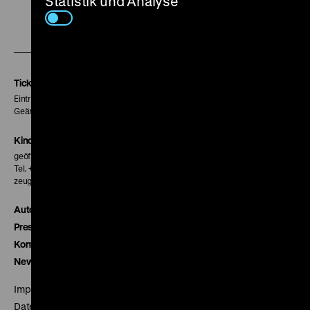
Statistik und Analyse
Zu
Zu
Zu
unserer
unserer
unserer
Instagram
Facebook
Letterboxd
Seite
Seite
Seite
Tickets
Eintritt 5 €
Geänderte Preise sind im Programm vermerkt.
Kinokasse
geöffnet 30 Minuten vor Beginn der ersten Vorstellung
Tel. + 49 30 20304-770
zeughauskino@dhm.de
Autor*innen
Presse
Kontakt
Newsletter
Impressum
Datenschutz