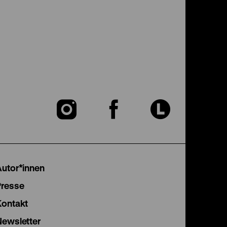
Zu
Zu
Zu
unserer
unserer
unser
Instagram
Facebook
Lette
Autor*innen
Seite
Seite
Seite
Presse
Kontakt
Newsletter