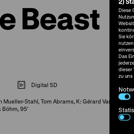
2) St
he Beast
Diese 
Nutzun
Websit
kontin
Sie kö
nutzen.
einver
Das Ei
jederz
dieser
zu uns
Digital SD
Notw
in Mueller-Stahl, Tom Abrams, K: Gérard Vandenberg
a Böhm, 95’
Stati