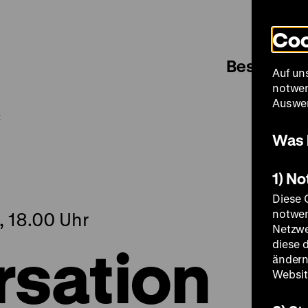
Coo
Besuch
Auf un
notwen
Auswer
t
Was 
1) N
Diese 
notwen
, 18.00 Uhr
Netzwe
sation
diese 
ändern
Websit