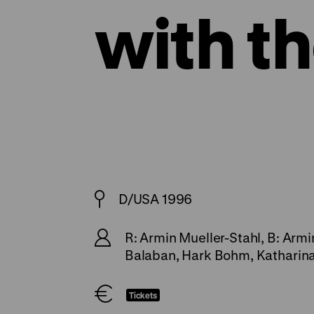
with t
D/USA 1996
R: Armin Mueller-Stahl, B: Arm
Balaban, Hark Bohm, Katharin
Tickets