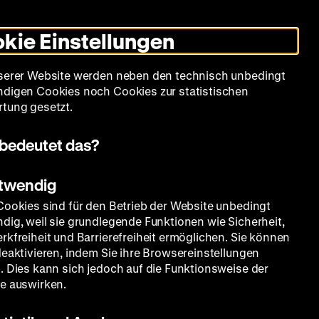
Leichte
Gebärdensprache
Suche
Heute +
Deutsch
Englisch
DHM
Dunklen
De
En
Sprache
Modus
kie Einstellungen
umschalten
Spielplan
Filmreihen
Über uns
serer Website werden neben den technisch unbedingt
digen Cookies noch Cookies zur statistischen
tung gesetzt.
bedeutet das?
otwendig
Cookies sind für den Betrieb der Website unbedingt
dig, weil sie grundlegende Funktionen wie Sicherheit,
rkfreiheit und Barrierefreiheit ermöglichen. Sie können
deaktivieren, indem Sie ihre Browsereinstellungen
. Dies kann sich jedoch auf die Funktionsweise der
e auswirken.