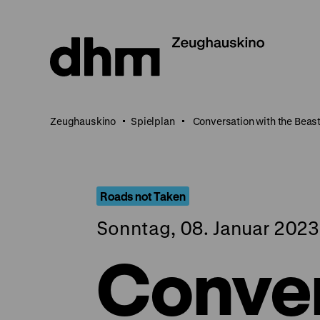
Direkt
zum
Seiteninhalt
springen
Zeughauskino
Spielplan
Conversation with the Beas
Roads not Taken
Sonntag, 08. Januar 2023
Conver