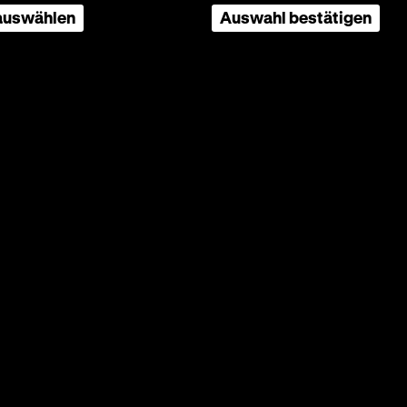
 auswählen
Auswahl bestätigen
sche
 tätig,
er-
 Hitler
reis,
und
ler.
er sechs
men wie
men
eitung
nuel mit