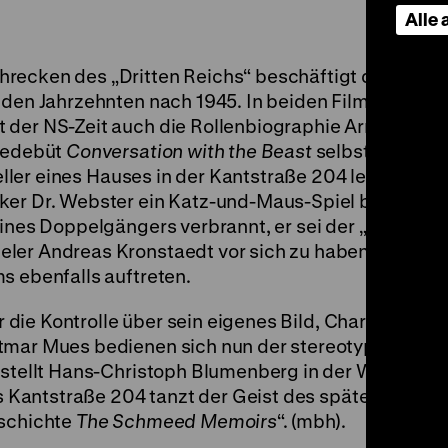
Alle
hrecken des „Dritten Reichs“ beschäftigt das deut
 den Jahrzehnten nach 1945. In beiden Filmindustrien
 der NS-Zeit auch die Rollenbiographie Armin Muell
giedebüt
Conversation with the Beast
selbst als Adolf
 Keller eines Hauses in der Kantstraße 204 lebender G
ker Dr. Webster ein Katz-und-Maus-Spiel betreibt 
ines Doppelgängers verbrannt, er sei der „echte“ Hit
ler Andreas Kronstaedt vor sich zu haben, einen d
s ebenfalls auftreten.
ler die Kontrolle über sein eigenes Bild, Charaktermi
etmar Mues bedienen sich nun der stereotypen For
7 stellt Hans-Christoph Blumenberg in der Wochenz
s Kantstraße 204 tanzt der Geist des späten Luis Bu
eschichte
The Schmeed Memoirs
“. (mbh).