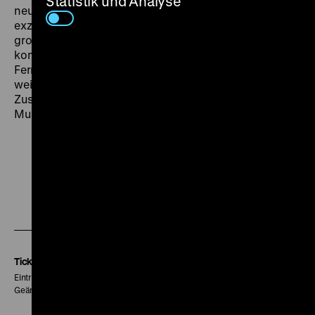
Statistik und Analyse
neue, originelle Wege, um Musik und Film zum
exzentrischen
total cinema
aus dem Geiste des
großen britischen Kino-Duos Powell-Pressburger zu
kombinieren – was er in seiner zweiten Laufbahn im
Fernsehen in kleinen Perlen wie dieser konsequent
weiterverfolgte. (chh) Eine Veranstaltung in
Zusammenarbeit mit der Deutschen Kinemathek –
Museum für Film und Fernsehen
Zu
Zu
Zu
unserer
unserer
unserer
Instagram
Facebook
Letterboxd
Seite
Seite
Seite
Tickets
Eintritt 5 €
Geänderte Preise sind im Programm vermerkt.