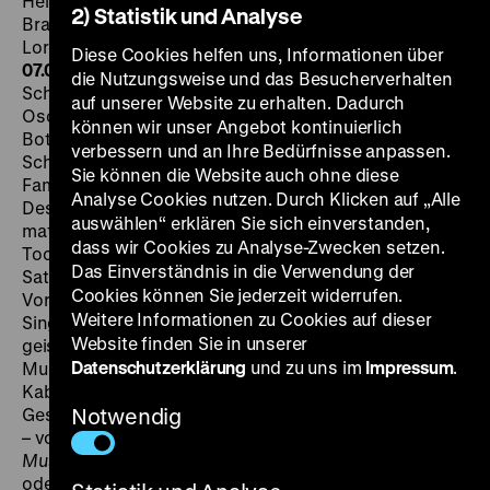
Heinrich Sutermeister, D: Barry McDaniel, Charles
2) Statistik und Analyse
Brauer, Benno Hoffmann, Lisa Otto, Doris Herbert,
Loren Driscoll, Helmut Käutner, 59‘
· Digital SD
SA
Diese Cookies helfen uns, Informationen über
07.07. um 19 Uhr
Eine preisgekrönte TV-Oper des
die Nutzungsweise und das Besucherverhalten
Schweizer Komponisten Heinrich Sutermeister nach
auf unserer Website zu erhalten. Dadurch
Oscar Wildes klassischer Erzählung über eine US-
können wir unser Angebot kontinuierlich
Botschafterfamilie, die ins ehrwürdige englische
verbessern und an Ihre Bedürfnisse anpassen.
Schloss einzieht und sich dort mit dem
Sie können die Website auch ohne diese
Familiengespenst der Cantervilles konfrontiert sieht.
Analyse Cookies nutzen. Durch Klicken auf „Alle
Dessen Spukversuche werden mit modern-
auswählen“ erklären Sie sich einverstanden,
materialistischer Mentalität ausgehebelt, bis sich die
dass wir Cookies zu Analyse-Zwecken setzen.
Tochter des traurigen Geistes erbarmt … Wildes von
Das Einverständnis in die Verwendung der
Satire zu romantischem Ausklang übergehende
Cookies können Sie jederzeit widerrufen.
Vorlage ist wie geschaffen für Käutner, ebenso das
Weitere Informationen zu Cookies auf dieser
Singspiel-Konzept Sutermeisters, in dem sich witzige,
Website finden Sie in unserer
geistreiche Dialoge mit knapp gesetzten
Datenschutzerklärung
und zu uns im
Impressum
.
Musikstücken abwechseln. Käutners schon in frühen
Kabarett-Zeiten etablierte Neigung zu
Gesangseinlagen prägte seine Kinokarriere nachhaltig
Notwendig
– von hervorragenden Frühwerken wie
Wir machen
Musik
bis zu späten Großtaten wie
Ein Glas Wasser
oder
Der Traum von Lieschen Müller
fand er immer