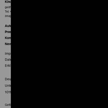
Kinokasse
geöffnet 30 Minuten vor Beginn der ersten Vorstellung
Tel. + 49 30 20304-770
zeughauskino@dhm.de
Autor*innen
Presse
Kontakt
Newsletter
Impressum
Datenschutz
Erklärung digitale Barrierefreiheit
Deutsches Historisches Museum
Unter den Linden 2
10117 Berlin
Gefördert mit Mitteln des Beauftragten der Bundesregierung für