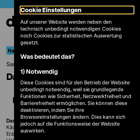
Direkt
Heute +
Cookie Einstellungen
zum
Seiteninhalt
Auf unserer Website werden neben den
springen
Navi
technisch unbedingt notwendigen Cookies
auf-
und
noch Cookies zur statistischen Auswertung
zuk
gesetzt.
Nachschlag Helmut Käutner
Was bedeutet das?
Samstag, 07. Juli 2018, 19.00 - 00.00 Uhr
1) Notwendig
Das Gespenst von Canterville
Diese Cookies sind für den Betrieb der Website
unbedingt notwendig, weil sie grundlegende
Funktionen wie Sicherheit, Netzwerkfreiheit und
Das Gespenst von Canterville
Barrierefreiheit ermöglichen. Sie können diese
deaktivieren, indem Sie ihre
Browsereinstellungen ändern. Dies kann sich
Das Gespenst von Canterville
BRD 1964, R: Helmut
jedoch auf die Funktionsweise der Website
Käutner, B: Heinrich Sutermeister nach Oscar Wildes
auswirken.
Erzählung
The Canterville Ghost,
K: Albert Benitz, M: