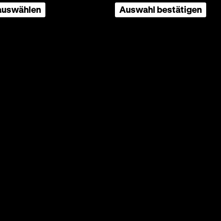
it
 auswählen
Auswahl bestätigen
ton
ntar
lemische
5.05. um
Seite
nach
oben
scrollen