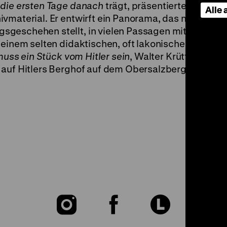
 die ersten Tage danach
trägt,
präsentierte seinerze
Alle
ivmaterial. Er entwirft ein Panorama, das neben
geschehen stellt, in vielen Passagen mit Original
n einem selten didaktischen, oft lakonischen Komme
muss ein Stück vom Hitler sein
, Walter Krüttners po
auf Hitlers Berghof auf dem Obersalzberg. (ft) FR 1
Zu
Zu
Zu