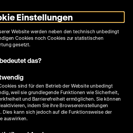
Leichte
Gebärdensprache
Suche
Heute +
Deutsch
Englisch
DHM
Dunklen
De
En
Sprache
Modus
kie Einstellungen
umschalten
Spielplan
Filmreihen
Über uns
serer Website werden neben den technisch unbedingt
digen Cookies noch Cookies zur statistischen
tung gesetzt.
bedeutet das?
otwendig
Cookies sind für den Betrieb der Website unbedingt
dig, weil sie grundlegende Funktionen wie Sicherheit,
rkfreiheit und Barrierefreiheit ermöglichen. Sie können
deaktivieren, indem Sie ihre Browsereinstellungen
. Dies kann sich jedoch auf die Funktionsweise der
e auswirken.