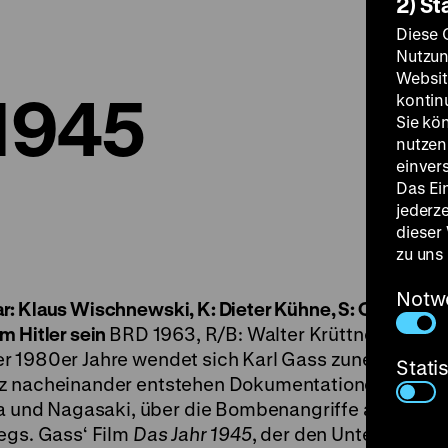
2) St
Diese 
Nutzun
Websit
 1945
kontin
Sie kö
nutzen.
einver
Das Ei
jederz
dieser
zu uns
Notw
 Klaus Wischnewski, K: Dieter Kühne, S: Christel Gas
m Hitler sein
BRD 1963, R/B: Walter Krüttner, K: Frit
r 1980er Jahre wendet sich Karl Gass zunehmend
Stati
rz nacheinander entstehen Dokumentationen über d
nd Nagasaki, über die Bombenangriffe auf Berlin
egs. Gass‘ Film
Das Jahr 1945
, der den Untertitel
Die