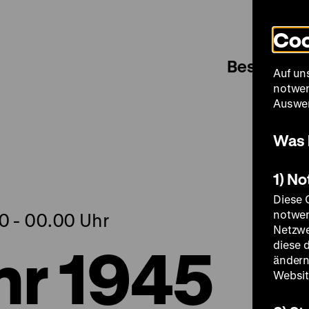
Coo
Besuch
Auf un
notwen
Auswer
Was 
1) N
Diese 
notwen
30 - 00.00 Uhr
Netzwe
hr 1945
diese 
ändern
Websit