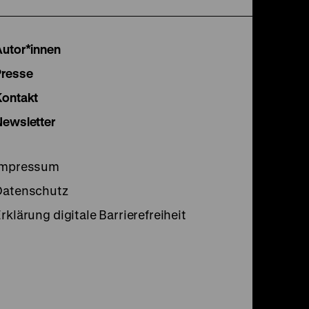
unserer
unserer
unser
Instagram
Facebook
Lette
Autor*innen
Seite
Seite
Seite
Presse
Kontakt
Newsletter
Impressum
Datenschutz
rklärung digitale Barrierefreiheit