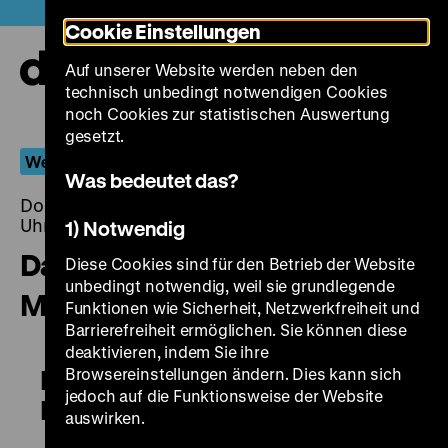
Direkt
Heute +
Cookie Einstellungen
zum
Seiteninhalt
Auf unserer Website werden neben den
springen
Navi
technisch unbedingt notwendigen Cookies
auf-
und
noch Cookies zur statistischen Auswertung
zuk
gesetzt.
Weimar International
Was bedeutet das?
Donnerstag, 13. Dezember 2018, 20.00 - 00.00
Uhr
1) Notwendig
Das Schiff der verlorenen
Diese Cookies sind für den Betrieb der Website
unbedingt notwendig, weil sie grundlegende
Menschen
Funktionen wie Sicherheit, Netzwerkfreiheit und
Barrierefreiheit ermöglichen. Sie können diese
deaktivieren, indem Sie ihre
Browsereinstellungen ändern. Dies kann sich
Das Schiff der verlorenen
jedoch auf die Funktionsweise der Website
Menschen
auswirken.