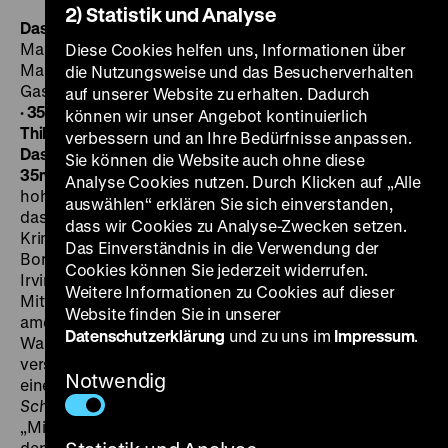
2) Statistik und Analyse
Das Schiff der verlorenen Menschen
D 1929, R/B:
Maurice Tourneur, K: Nicolas Farkas, D: Fritz Kortner,
Diese Cookies helfen uns, Informationen über
Marlene Dietrich, Robin Irvine, Wladimir Sokoloff,
die Nutzungsweise und das Besucherverhalten
Gaston Modot, Boris de Fast, Feodor Chaliapin jr., 109‘
auf unserer Website zu erhalten. Dadurch
· 35mm, dt. ZT
DO 13.12. um 20 Uhr · Am Flügel: Gabriel
können wir unser Angebot kontinuierlich
Thibaudeau
·
Einführung: Michael Omasta
Vorprogramm
verbessern und an Ihre Bedürfnisse anpassen.
Das Seegespenst
D 1925, R: Hans Fischerkoesen, 7‘ ·
Sie können die Website auch ohne diese
35mm
Ein Schiff voller zwielichtiger Gestalten auf
Analyse Cookies nutzen. Durch Klicken auf „Alle
hoher See. Der raubeinige Kapitän (Fritz Kortner) führt
auswählen“ erklären Sie sich einverstanden,
das Kommando über Desperados, Schmuggler,
dass wir Cookies zu Analyse-Zwecken setzen.
Kriminelle. Nur zwei anständige Menschen sind an
Das Einverständnis in die Verwendung der
Bord: ein amerikanischer Jüngling auf der Flucht (Robin
Cookies können Sie jederzeit widerrufen.
Irvine) und der russische Koch (Wladimir Sokoloff).
Weitere Informationen zu Cookies auf dieser
Mitten auf dem Atlantik fischen sie eine abgestürzte
Website finden Sie in unserer
amerikanische Fliegerin (Marlene Dietrich) aus dem
Datenschutzerklärung
und zu uns im
Impressum
.
Wasser, die sich nun vor der gierigen Männermeute
verstecken muss (herausragend Gaston Modot, später
Notwendig
einer der Lieblingsdarsteller von Jean Renoir).
Das
Schiff der verlorenen Menschen
war ein europäischer
„Millionenfilm“, für den kein Aufwand gescheut wurde,
denn Produzent Max Glass wollte in direkte