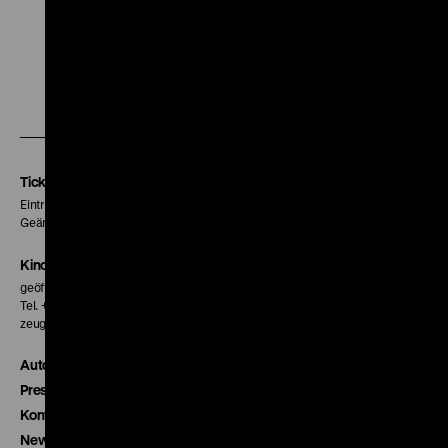
Zu
Zu
Zu
unserer
unserer
unserer
Instagram
Facebook
Letterboxd
Seite
Seite
Seite
Tickets
Eintritt 5 €
Geänderte Preise sind im Programm vermerkt.
Kinokasse
geöffnet 30 Minuten vor Beginn der ersten Vorstellung
Tel. + 49 30 20304-770
zeughauskino@dhm.de
Autor*innen
Presse
Kontakt
Newsletter