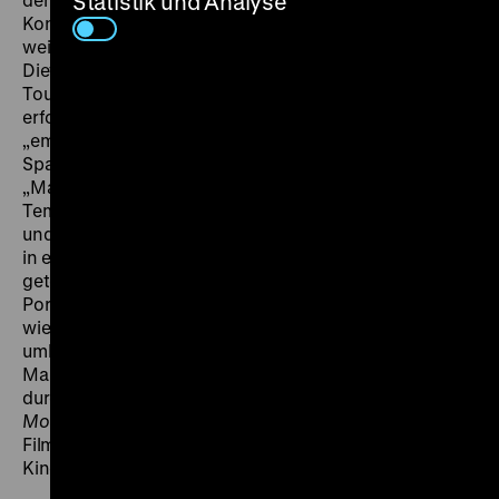
Statistik und Analyse
Konkurrenz mit amerikanischen Großfilmen treten. Als
weiblichen Star verpflichtete er die junge Marlene
Dietrich, für die Regie den Franzosen Maurice
Tourneur, der vorher viele Jahre in Hollywood
erfolgreich gewesen war. Er beweist hier nicht nur ein
„eminent malerisches Auge“, sondern auch Sinn für
Spannung und Dramaturgie, bemerkte Hans Sahl:
„Maurice Tourneur ist ein Künstler und ein
Temperament. Er hat die Atmosphäre der Hafenviertel
und Kaschemmen, der Kajüten- und Achterdeckprofile
in einer Reihe von Bildern gestaltet, deren wundervoll
getöntes, abschattiertes Helldunkel an die
Porträtkunst französischer Meister erinnert. (…) Immer
wieder grölende, saufende, dämonisch
umherschwankende Komparsen, immer wieder
Marlene Dietrich, (...) herrlich anzusehen, auf der Flucht
durch ein Labyrinth von Falltüren und Bullaugen!“ (
Der
Montag Morgen
, 23.9.1929) (fl) Wir zeigen eine
Filmkopie aus der Sammlung der Deutschen
Kinemathek.