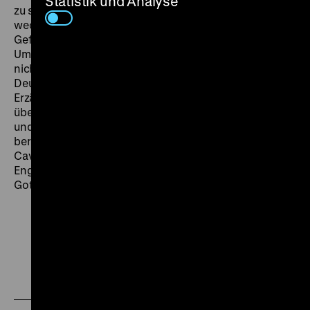
Statistik und Analyse
zu stoppen, weil es erneut antideutsche Gefühle
wecke, und auch englische Politiker sahen darin eine
Gefährdung für die deutsch-britische Annäherung.
Umso mehr fällt ins Auge, dass Wilcox seine Heldin
nicht nur als eine strahlende Kämpferin zeigt und die
Deutschen keineswegs als Schurken. Sein Ziel: Eine
Erzählung über ein heroisches Leben und Sterben,
über einen Gewissenskonflikt, dargelegt ohne Hass
und Verbitterung. Der dokumentarische Vorfilm
berichtet von der Umbettung des Leichnams von Edith
Cavell nach Kriegsende und ihrem Staatsbegräbnis in
England. (ps) FR 08.08. um 20 Uhr · Am Flügel: Peter
Gotthardt
Zu
Zu
Zu
unserer
unserer
unserer