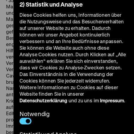
· 35 mm Mit dem Einsatz von Granaten,
2) Statistik und Analyse
Maschinengewehren und Giftgas geht zwischen 1914
und 1918 ein beispielloser Propagandakrieg in den
Diese Cookies helfen uns, Informationen über
Massenmedien einher: Der Hass auf die Feinde soll
die Nutzungsweise und das Besucherverhalten
geschürt und das Band zwischen Front und Heimat
auf unserer Website zu erhalten. Dadurch
gefestigt werden. Als im Oktober 1915 die deutschen
können wir unser Angebot kontinuierlich
Besatzungsbehörden in Brüssel die dort arbeitende
verbessern und an Ihre Bedürfnisse anpassen.
englische Krankenschwester Edith Cavell wegen ihrer
Sie können die Website auch ohne diese
Hilfe für geflohene Kriegsgefangene zum Tode
Analyse Cookies nutzen. Durch Klicken auf „Alle
verurteilten und hinrichten ließen, löste dieses
auswählen“ erklären Sie sich einverstanden,
Verbrechen in den Ländern der Entente und ihrer
dass wir Cookies zu Analyse-Zwecken setzen.
Verbündeten einen Aufschrei der Empörung aus. Edith
Das Einverständnis in die Verwendung der
Cavell wurde zu einer Märtyrerin im Kampf gegen den
Cookies können Sie jederzeit widerrufen.
brutalen preußischen Militarismus stilisiert – und ihr
Weitere Informationen zu Cookies auf dieser
Name zu einem der wirksamsten Symbole der
Website finden Sie in unserer
antideutschen Propaganda. Zehn Jahre nach
Datenschutzerklärung
und zu uns im
Impressum
.
Kriegsende rekapitulierte Herbert Wilcox in seinem
aufsehenerregenden Film
Dawn
die Geschichte von
Edith Cavell, gespielt von Sybil Thorndike, einer der
Notwendig
prominentesten englischen Bühnendarstellerinnen.
Immer noch war das Thema mit starken Emotionen
besetzt: Deutsche Diplomaten versuchten das Projekt