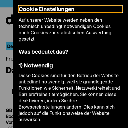
Direkt
Heute +
Cookie Einstellungen
zum
Seiteninhalt
Auf unserer Website werden neben den
springen
Navi
technisch unbedingt notwendigen Cookies
auf-
und
noch Cookies zur statistischen Auswertung
zuk
gesetzt.
Der globale Krieg
Was bedeutet das?
Freitag, 08. August 2014, 20.00 - 00.00 Uhr
1) Notwendig
Dawn
Diese Cookies sind für den Betrieb der Website
unbedingt notwendig, weil sie grundlegende
Funktionen wie Sicherheit, Netzwerkfreiheit und
Dawn
Barrierefreiheit ermöglichen. Sie können diese
deaktivieren, indem Sie ihre
Browsereinstellungen ändern. Dies kann sich
GB 1928, R: Herbert Wilcox, D: Sybil Thorndike, Ada
jedoch auf die Funktionsweise der Website
Bodart, Gordon Craig, Marie Ault, 73‘
·
35 mm, engl.
ZT
auswirken.
Vorfilm:
Re-Internment of Edith Cavell,
GB 1919, 9’