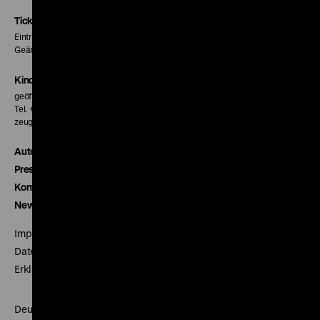
Instagram
Facebook
Letterboxd
Seite
Seite
Seite
Tickets
Eintritt 5 €
Geänderte Preise sind im Programm vermerkt.
Kinokasse
geöffnet 30 Minuten vor Beginn der ersten Vorstellung
Tel. + 49 30 20304-770
zeughauskino@dhm.de
Autor*innen
Presse
Kontakt
Newsletter
Impressum
Datenschutz
Erklärung digitale Barrierefreiheit
Deutsches Historisches Museum