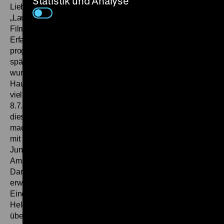
Statistik und Analyse
Liebesgeschichte über „die Kinder der Kinder von 68“:
„Laura ist ein Mädchen wie viele, die viel zu selten in
Filmen und Fernsehspielen vorkommen, weil ihre
Erfahrungen und Erlebnisse weder exzentrisch noch
programmatisch sind.“ Nachdem die Erstausstrahlung
spätabends im dritten Programm des WDR erfolgt war,
wurde der Film im Jahr darauf auch im
Hauptabendprogramm des Ersten gezeigt.
Der Film erfuhr
viel Zuspruch. So lobte die
Berliner Morgenpost
vom
8.7.1983: „Die bittersüße Zeit der ersten Liebe – auch aus
diesem Uraltthema kann man noch einen ganz neuen Film
machen. Die talentierte Debütantin Doris Dörrie bewies es
mit ihrem ersten Werk, das trotz seiner Herkunft aus
Jungfilmerhand nichts von den sonst üblichen
Amateurschwächen aufwies. (…) Hinzu kam die
Darstellung der begabten Carmen Eckhardt, die dem
erwachenden Mädchen von heute echtes Profil verlieh.
Eine rundherum saubere Arbeit, die auf mehr hoffen läßt.“
Helga Mühle resümierte gleichentags in der
Welt
: „Ein
überzeugender Film kam zustande, realistisch und