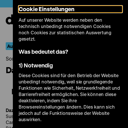
Direkt
Heute +
Cookie Einstellungen
zum
Seiteninhalt
Auf unserer Website werden neben den
springen
Navi
technisch unbedingt notwendigen Cookies
auf-
und
noch Cookies zur statistischen Auswertung
zuk
gesetzt.
Aus dem Fernseharchiv
Was bedeutet das?
Sonntag, 18. Juni 2017, 19.00 - 00.00 Uhr
1) Notwendig
Dazwischen
Diese Cookies sind für den Betrieb der Website
unbedingt notwendig, weil sie grundlegende
Funktionen wie Sicherheit, Netzwerkfreiheit und
Dazwischen
Barrierefreiheit ermöglichen. Sie können diese
deaktivieren, indem Sie ihre
Browsereinstellungen ändern. Dies kann sich
Dazwischen
BRD 1982, R: Doris Dörrie, B: Doris Dörrie,
jedoch auf die Funktionsweise der Website
Suse Reichel, K: Peter Gauhe, M: Paul Shigihara, D:
auswirken.
Carmen Eckhardt, Rolf Berg, Nora Schwartz, Brigitte