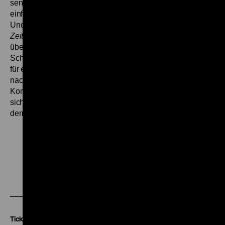
sensibel, getragen vor allem von der unprätentiösen,
einfühlsamen Darstellung der Carmen Eckhardt als Laura.“
Und Arnold Hohmann schwärmte in der
Süddeutschen
Zeitung
vom 1.3.1982: „‚Dazwischen’ mit seinen beiden
überzeugenden Hauptdarstellern, den
Schauspieldebütanten Carmen Eckhardt und Rolf Berg, ist
für eine Fernseharbeit überraschend hartnäckig. Selbst
nach neun Tagen bei den Berliner Filmfestspielen und dem
Konsum von mindestens drei Dutzend Kinofilmen lassen
sich die Bilder von ‚Dazwischen’ immer noch mühelos aus
dem Gedächtnis abrufen.“ (gym)
Zu
Zu
Zu
unserer
unserer
unserer
Instagram
Facebook
Letterboxd
Seite
Seite
Seite
Tickets