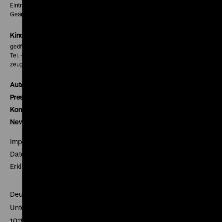
Eintritt 5 €
Geänderte Preise sind im Programm vermerkt.
Kinokasse
geöffnet 30 Minuten vor Beginn der ersten Vorstellung
Tel. + 49 30 20304-770
zeughauskino@dhm.de
Autor*innen
Presse
Kontakt
Newsletter
Impressum
Datenschutz
Erklärung digitale Barrierefreiheit
Deutsches Historisches Museum
Unter den Linden 2
10117 Berlin