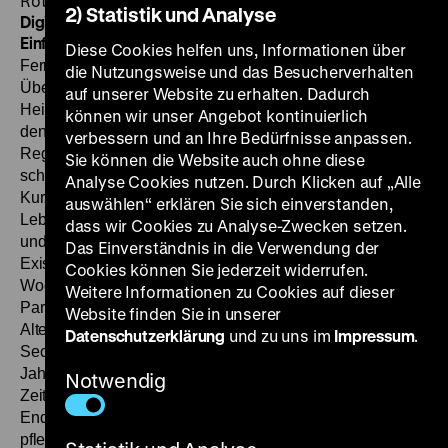
Röttgers, Wolfgang Krassnitzer, Tana Schanzara, 81’
·
2) Statistik und Analyse
DigiBeta
DI 13.06. um 20 Uhr + SO 18.06. um 20.30 Uhr ·
Einführung: Jan Gympel
Seit die ursprünglich nur fürs
Diese Cookies helfen uns, Informationen über
Fernsehen produzierte Komödie
Männer
1985/1986 ein
die Nutzungsweise und das Besucherverhalten
Überraschungserfolg wurde und Uwe Ochsenknecht und
auf unserer Website zu erhalten. Dadurch
Heiner Lauterbach zu Stars machte, zählt Doris Dörrie zu
können wir unser Angebot kontinuierlich
den bekanntesten und wichtigsten deutschen
verbessern und an Ihre Bedürfnisse anpassen.
Regisseurinnen. Ihren ersten abendfüllenden Spielfilm
Sie können die Website auch ohne diese
schuf sie nach einer Reihe von Dokumentationen und
Analyse Cookies nutzen. Durch Klicken auf „Alle
Kurzfilmen:
Dazwischen
schildert einen Abschnitt im
auswählen“ erklären Sie sich einverstanden,
Leben eines pubertierenden Mädchens, zwischen Kindheit
dass wir Cookies zu Analyse-Zwecken setzen.
und Erwachsensein, zwischen der ruhigen, bürgerlichen
Das Einverständnis in die Verwendung der
Existenz beim Vater in der provinziellen Kleinstadt und den
Cookies können Sie jederzeit widerrufen.
Wochenenden und Ferien bei der Mutter, die mit neuem
Weitere Informationen zu Cookies auf dieser
Partner und künstlerischen Ambitionen in Kölns
Website finden Sie in unserer
Alternativszene lebt. In der Metropole findet die
Datenschutzerklärung
und zu uns im
Impressum
.
Sechzehnjährige die erste große Liebe in einem zwei
Jahre älteren Jungen, der Frauen freilich vor allem als
Notwendig
Zeitvertreib betrachtet und parallel eine Beziehung zu einer
Endzwanzigerin, die sich als Graffitisprayerin betätigt,
pflegt. Im WDR-Pressematerial hieß es zu dieser