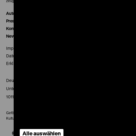
zeughauskino@dhm.de
Autor*innen
Presse
Kontakt
Newsletter
Impressum
Datenschutz
Erklärung digitale Barrierefreiheit
Deutsches Historisches Museum
Unter den Linden 2
10117 Berlin
Gefördert mit Mitteln des Beauftragten der Bundesregierung für
Kultur und Medien
Alle auswählen