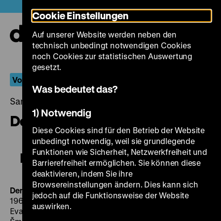
Direkt
Heute +
Cookie Einstellungen
zum
Seiteninhalt
Auf unserer Website werden neben den
springen
Navi
technisch unbedingt notwendigen Cookies
auf-
und
noch Cookies zur statistischen Auswertung
zuk
gesetzt.
Vom Ende des Prager Frühlings
Was bedeutet das?
Samstag, 18. August 2018, 18.30 - 00.00 Uhr
1) Notwendig
Den sedmý, osmá noc
Diese Cookies sind für den Betrieb der Website
unbedingt notwendig, weil sie grundlegende
Funktionen wie Sicherheit, Netzwerkfreiheit und
Den sedmý, osmá noc
Barrierefreiheit ermöglichen. Sie können diese
deaktivieren, indem Sie ihre
Browsereinstellungen ändern. Dies kann sich
Den sedmý, osmá noc
Der siebte Tag, die achte Nacht
CS
jedoch auf die Funktionsweise der Website
1969, R: Evald Schorm, Jan Kacer, B: Zdenek Mahler,
auswirken.
Evald Schorm, K: Václav Hanuš, D: Jan Kacer, Bohumil