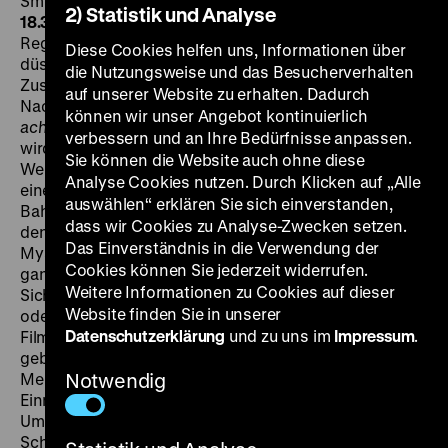
Šmída, Josef Bek, 100‘
· 35mm, OmeU
SA 18.08. um
2) Statistik und Analyse
18.30 Uhr
Evald Schorm gehört zu den bedeutendsten
Regisseuren der 1960er Jahre. „Seine Filme zeigen ein
Diese Cookies helfen uns, Informationen über
düsteres, ja verzweifeltes Bild der Welt, geben dem
die Nutzungsweise und das Besucherverhalten
Zuschauer keine Hoffnungen, fordern ihn aber zum
auf unserer Website zu erhalten. Dadurch
Nachdenken auf“ (Ulrich Gregor).
Der siebte Tag, die
können wir unser Angebot kontinuierlich
achte Nacht
ist Schorms finsterster Film. Zu Beginn
verbessern und an Ihre Bedürfnisse anpassen.
wird, wie so häufig bei Schorm, durch Kleinigkeiten die
Sie können die Website auch ohne diese
Welt auf bedrohliche Weise schlagartig verändert. In
Analyse Cookies nutzen. Durch Klicken auf „Alle
einem kleinen Städtchen verschwindet der
auswählen“ erklären Sie sich einverstanden,
Bahnhofsvorsteher, Waggons ohne Ziel stehen auf
dass wir Cookies zu Analyse-Zwecken setzen.
den Gleisen, ein Wandertheater führt ein rätselhaftes
Das Einverständnis in die Verwendung der
Mysterienspiel auf. Auch das Telefonnetz ist im
Cookies können Sie jederzeit widerrufen.
ganzen Ort zusammengebrochen. Ein
Weitere Informationen zu Cookies auf dieser
Sicherheitskomitee berät, ob ein Angriff von außen
Website finden Sie in unserer
oder Sabotage von innen zu befürchten ist. Schorms
Datenschutzerklärung
und zu uns im
Impressum
.
Film ist eine anspielungsreiche, visuell komplex
gebaute Kontemplation über das Ausgeliefertsein des
Menschen und zugleich eine Reflexion des
Notwendig
Einmarsches der Armeen des Warschauer Pakts.
Umgehend wurde der Film aus dem Verkehr gezogen,
Schorms Laufbahn als Filmregisseur endete kurz