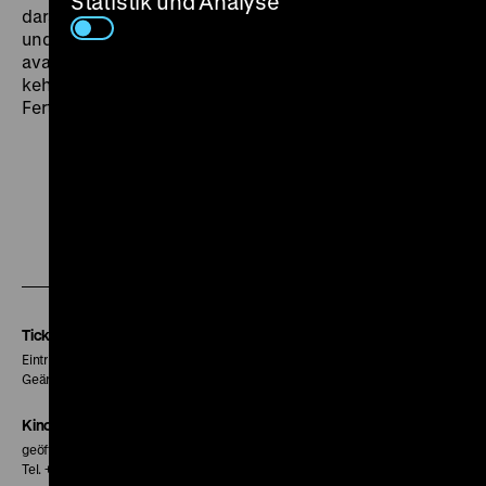
Statistik und Analyse
darauf. Er inszenierte in den folgenden Jahren Opern
und Theaterstücke, unter anderem am
avantgardistischen
Laterna magika
in Prag. Erst 1988
kehrte er in ein Filmstudio zurück, starb aber noch vor
Fertigstellung seines letzten Films. (sa)
Zu
Zu
Zu
unserer
unserer
unserer
Instagram
Facebook
Letterboxd
Seite
Seite
Seite
Tickets
Eintritt 5 €
Geänderte Preise sind im Programm vermerkt.
Kinokasse
geöffnet 30 Minuten vor Beginn der ersten Vorstellung
Tel. + 49 30 20304-770