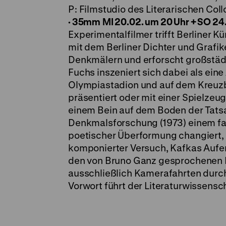
P: Filmstudio des Literarischen Col
·
35mm
MI 20.02. um 20 Uhr + SO 24
Experimentalfilmer trifft Berliner
mit dem Berliner Dichter und Grafik
Denkmälern und erforscht großstädt
Fuchs inszeniert sich dabei als eine
Olympiastadion und auf dem Kreuzbe
präsentiert oder mit einer Spielze
einem Bein auf dem Boden der Tatsac
Denkmalsforschung (1973) einem fan
poetischer Überformung changiert, i
komponierter Versuch, Kafkas Aufen
den von Bruno Ganz gesprochenen 
ausschließlich Kamerafahrten durch 
Vorwort führt der Literaturwissensch