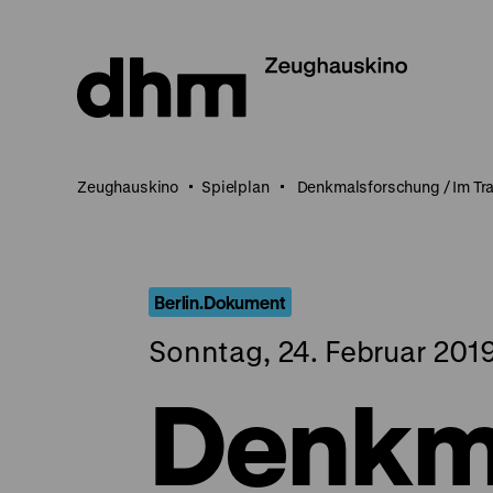
Direkt
zum
Seiteninhalt
springen
Zeughauskino
Spielplan
Denkmalsforschung / Im Tra
Berlin.Dokument
Sonntag, 24. Februar 2019
Denkm