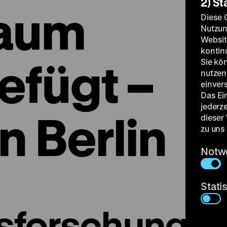
2) St
raum
Diese 
Nutzun
Websit
kontin
efügt –
Sie kö
nutzen.
einver
Das Ei
jederz
n Berlin
dieser
zu uns
Notw
Stati
sforschung