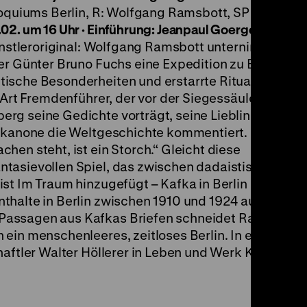
loquiums Berlin, R: Wolfgang Ramsbott, SP: Bruno G
.02. um 16 Uhr
·
Einführung: Jeanpaul Goergen
 Künstleroriginal: Wolfgang Ramsbott unternimmt z
er Günter Bruno Fuchs eine Expedition zu Berliner
ische Besonderheiten und erstarrte Rituale. Günte
 Art Fremdenführer, der vor der Siegessäule, im
rg seine Gedichte vorträgt, seine Lieblingsmusik
ugkanone die Weltgeschichte kommentiert. Denn: „W
hen steht, ist ein Storch.“ Gleicht diese
tasievollen Spiel, das zwischen dadaistischem Ul
st Im Traum hinzugefügt – Kafka in Berlin (1975) ein
thalte in Berlin zwischen 1910 und 1924 auszudeut
Passagen aus Kafkas Briefen schneidet Ramsbott
ein menschenleeres, zeitloses Berlin. In einem fil
aftler Walter Höllerer in Leben und Werk Kafkas ein.