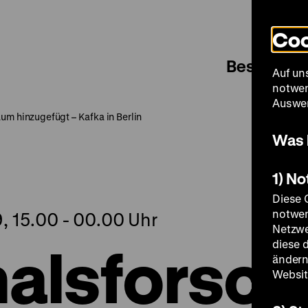
Coo
Besuch
Auf un
notwen
Auswer
um hinzugefügt – Kafka in Berlin
Was 
1) N
Diese 
notwen
, 15.00 - 00.00 Uhr
Netzwe
alsforsc
diese 
ändern
Websit