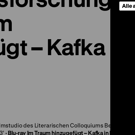
Alle
um
ügt – Kafka
lmstudio des Literarischen Colloquiums Berlin, R: 
3’
·
Blu-ray
Im Traum hinzugefügt – Kafka in Berlin
BRD