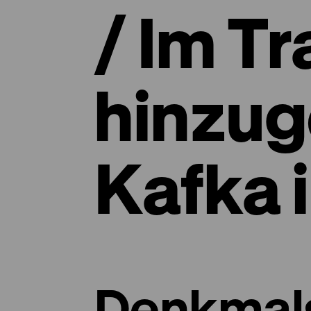
/ Im T
hinzug
Kafka i
Denkmal