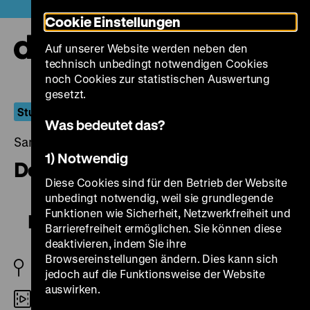
Direkt
Heute +
Cookie Einstellungen
zum
Seiteninhalt
Auf unserer Website werden neben den
springen
Navi
technisch unbedingt notwendigen Cookies
auf-
und
noch Cookies zur statistischen Auswertung
zuk
gesetzt.
Sturm und Zwang
Was bedeutet das?
Samstag, 05. Dezember 2015, 21.00 - 00.00 Uhr
1) Notwendig
Der geteilte Himmel
Diese Cookies sind für den Betrieb der Website
unbedingt notwendig, weil sie grundlegende
Funktionen wie Sicherheit, Netzwerkfreiheit und
Der geteilte Himmel
Barrierefreiheit ermöglichen. Sie können diese
deaktivieren, indem Sie ihre
Browsereinstellungen ändern. Dies kann sich
DDR 1964
jedoch auf die Funktionsweise der Website
auswirken.
DCP