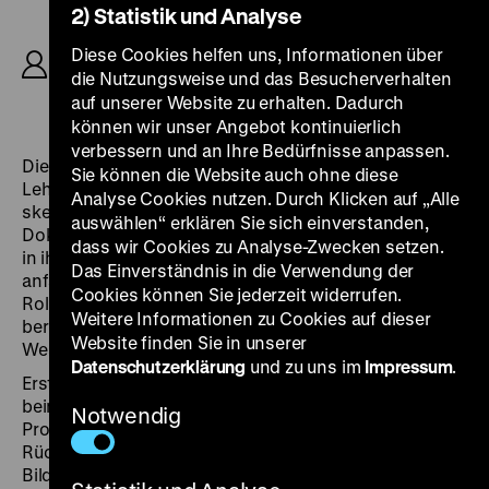
2) Statistik und Analyse
R: Konrad Wolf, B: Christa und Gerhard Wolf,
Konrad Wolf, Willi Brückner, Kurt Barthel, K:
Diese Cookies helfen uns, Informationen über
Werner Bergmann, D: Renate Blume, Eberhard
die Nutzungsweise und das Besucherverhalten
Esche, Hans Hardt-Hardtloff, Hilmar Thate, 110’
auf unserer Website zu erhalten. Dadurch
können wir unser Angebot kontinuierlich
verbessern und an Ihre Bedürfnisse anpassen.
Die junge, idealistische Rita arbeitet vor ihrem
Sie können die Website auch ohne diese
Lehrerstudium in einem Waggonwerk, während ihr
Analyse Cookies nutzen. Durch Klicken auf „Alle
skeptisch-intellektueller Freund Manfred an seiner
auswählen“ erklären Sie sich einverstanden,
Doktorarbeit als Chemiker sitzt. Rita wächst allmählich
dass wir Cookies zu Analyse-Zwecken setzen.
in ihr Arbeitskollektiv hinein und findet nach
Das Einverständnis in die Verwendung der
anfänglichen Schwierigkeiten am Lehrerinstitut ihre
Cookies können Sie jederzeit widerrufen.
Rolle in der Gesellschaft. Manfred ist nach mehreren
Weitere Informationen zu Cookies auf dieser
beruflichen Rückschlägen so verbittert, dass er in den
Website finden Sie in unserer
Westen geht.
Datenschutzerklärung
und zu uns im
Impressum
.
Erstmals verband ein DEFA-Film die Schwierigkeiten
beim Aufbau der neuen Gesellschaft mit der
Notwendig
Problematik der deutschen Teilung. Die anspruchsvolle
Rückblendenstruktur und die ambitionierte
Bildgestaltung in Totalvision brachten der Verfilmung