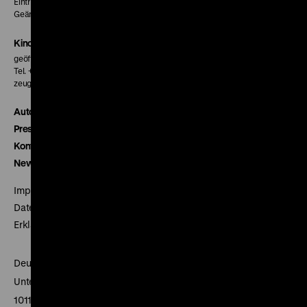
Eintritt 5 €
Geänderte Preise sind im Programm vermerkt.
Kinokasse
geöffnet 30 Minuten vor Beginn der ersten Vorstellung
Tel. + 49 30 20304-770
zeughauskino@dhm.de
Autor*innen
Presse
Kontakt
Newsletter
Impressum
Datenschutz
Erklärung digitale Barrierefreiheit
Deutsches Historisches Museum
Unter den Linden 2
10117 Berlin