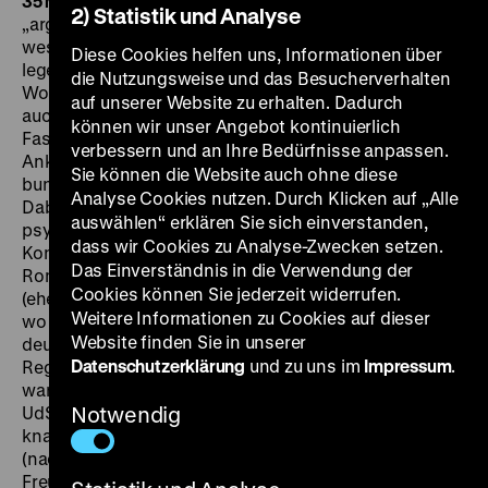
35 mm, westdeutsche Fassung
Dieser Film
2) Statistik und Analyse
„argumentiert mit Bildern“, hieß es im Mai 1966 in der
westdeutschen Zeitschrift
Film
. Dabei ist Romms
Diese Cookies helfen uns, Informationen über
legendäres Werk, in 16 Kapitel gegliedert, ebenso ein
die Nutzungsweise und das Besucherverhalten
Wortkommentar. Romm, der hier „ich“ sagt, wollte
auf unserer Website zu erhalten. Dadurch
auch das unscheinbare, das alltägliche Gesicht des
können wir unser Angebot kontinuierlich
Faschismus zeigen. Er beabsichtigte weniger eine
verbessern und an Ihre Bedürfnisse anpassen.
Anklage als eine Entlarvung – auch der
Sie können die Website auch ohne diese
bundesdeutschen Gegenwart Mitte der 1960er Jahre.
Analyse Cookies nutzen. Durch Klicken auf „Alle
Dabei gehört Bildironie zu den Möglichkeiten seines
auswählen“ erklären Sie sich einverstanden,
psychologisierenden Porträts, das häufig auf
dass wir Cookies zu Analyse-Zwecken setzen.
Kontrastmontage setzt. Historische Alltagsbilder fand
Das Einverständnis in die Verwendung der
Romm nur wenige in den Archiven in Babelsberg
Cookies können Sie jederzeit widerrufen.
(ehemaliges Reichsfilmarchiv), Polen und in der UdSSR,
Weitere Informationen zu Cookies auf dieser
wo etwa 2 Millionen Meter Film gesichtet wurden. Den
Website finden Sie in unserer
deutschen Spießer – ihn hatte niemand gefilmt, so der
Datenschutzerklärung
und zu uns im
Impressum
.
Regisseur. Später wurde klar, dass dem sehr wohl so
war. 20 Millionen Menschen hatten Romms Film in der
UdSSR, wo er 1966 in die Kinos kam, nach einem
Notwendig
knappen Jahr gesehen. In der Bundesrepublik wurde er
(nach einer Westberliner Einzelaufführung durch die
Freunde der Deutschen Kinemathek Anfang 1966) in