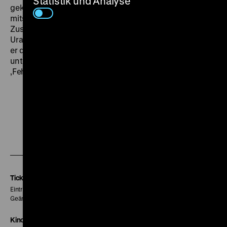
Statistik und Analyse
gekürzter Fassung 1968 im Fernsehen gezeigt –
mitsamt einer Vorrede Eugen Kogons. Es hagelte
Zuschauerproteste. Nach dem großen
Uraufführungserfolg beim Leipziger Festival 1965 blieb
er dann in der DDR von 1967 bis 1989 weitgehend
unter Verschluss – wegen der Möglichkeit von
‚Fehlinterpretationen’. (ra) SA 31.01. um 21 Uhr
Zu
Zu
Zu
unserer
unserer
unserer
Instagram
Facebook
Letterboxd
Seite
Seite
Seite
Tickets
Eintritt 5 €
Geänderte Preise sind im Programm vermerkt.
Kinokasse