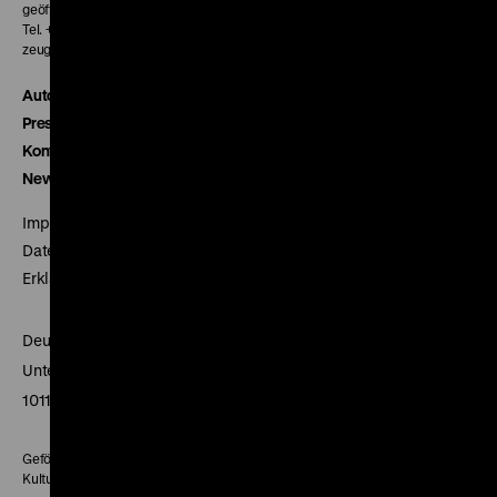
geöffnet 30 Minuten vor Beginn der ersten Vorstellung
Tel. + 49 30 20304-770
zeughauskino@dhm.de
Autor*innen
Presse
Kontakt
Newsletter
Impressum
Datenschutz
Erklärung digitale Barrierefreiheit
Deutsches Historisches Museum
Unter den Linden 2
10117 Berlin
Gefördert mit Mitteln des Beauftragten der Bundesregierung für
Kultur und Medien