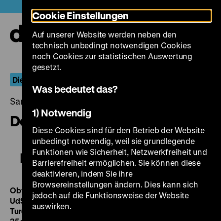
Direkt
Heute +
Cookie Einstellungen
zum
Seiteninhalt
Auf unserer Website werden neben den
springen
Navi
technisch unbedingt notwendigen Cookies
auf-
und
noch Cookies zur statistischen Auswertung
zuk
gesetzt.
Die Spur der Bilder
Was bedeutet das?
Samstag, 31. Januar 2015, 21.00 - 00.00 Uhr
1) Notwendig
Der gewöhnliche Faschismus
Diese Cookies sind für den Betrieb der Website
unbedingt notwendig, weil sie grundlegende
Funktionen wie Sicherheit, Netzwerkfreiheit und
Der gewöhnliche Faschismus
Barrierefreiheit ermöglichen. Sie können diese
deaktivieren, indem Sie ihre
Browsereinstellungen ändern. Dies kann sich
Obyknowenny faschism / Der gewöhnliche Faschismus
jedoch auf die Funktionsweise der Website
UdSSR 1965, R: Michail Romm, B: Michail Romm, Maja
auswirken.
Turowskaja, Juri Chanjutin, K: German Lawrow, 118’ ·