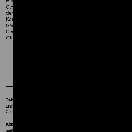
Hitlers Doktrinen scheint auch die bürgerliche
Gesellschaft den Antikommunismus weiterzuführen, in
der die Erinnerung an die ermordeten und deportierten
Kommunistinnen keinen Platz in der offiziellen
Geschichte findet. Dieser Vergessenheit der
Geschichtsbücher stellt sich
Der Hamburger Aufstand
Oktober 1923
entgegen. (fib)
Zu
Zu
Zu
unserer
unserer
unserer
Instagram
Facebook
Letterboxd
Seite
Seite
Seite
Tickets
Eintritt 5 €
Geänderte Preise sind im Programm vermerkt.
Kinokasse
geöffnet 30 Minuten vor Beginn der ersten Vorstellung