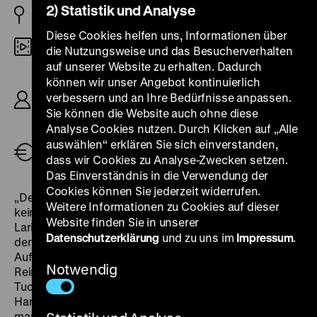
2) Statistik und Analyse
BRD 1971
Diese Cookies helfen uns, Informationen über
16mm
die Nutzungsweise und das Besucherverhalten
auf unserer Website zu erhalten. Dadurch
R: Klaus Wildenhahn, B: Reiner Etz, Gisela
können wir unser Angebot kontinuierlich
Tuchtenhagen, Klaus Wildenhahn, K: Gisela
verbessern und an Ihre Bedürfnisse anpassen.
Tuchtenhagen, Reiner Etz, drei Teile: 127’
Sie können die Website auch ohne diese
(41‘/46‘/40‘)
Analyse Cookies nutzen. Durch Klicken auf „Alle
auswählen“ erklären Sie sich einverstanden,
Tickets
dass wir Cookies zu Analyse-Zwecken setzen.
Das Einverständnis in die Verwendung der
Cookies können Sie jederzeit widerrufen.
„Der Arbeiter hat in der kapitalistischen Gesellschaft
Weitere Informationen zu Cookies auf dieser
keine Geschichte“, stellte die sowjetische Journalistin
Website finden Sie in unserer
Larissa Reissner in
Hamburg auf den Barrikaden
nach
Datenschutzerklärung
und zu uns im
Impressum
.
der Niederschlagung des dortigen kommunistischen
Aufstandes 1923 fest. Dieser Feststellung entgegnen
Notwendig
Reiner Etz, Klaus Wildenhahn und Gisela
Tuchtenhagen mit ihrem Dokumentarfilm über den
Hamburger Aufstand und beleuchten eine
marginalisierte Geschichte. In drei Teilen
erzählen