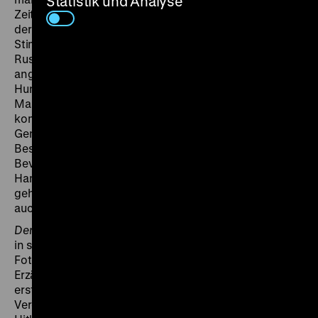
Statistik und Analyse
Zeitzeug*innen und historische Texte von den Krisen
der Weimarer Republik und der revolutionären
Stimmung, die von der Oktoberrevolution aus
Russland herüberschwappte. Die ökonomisch
angespannte Lage Deutschlands bringt
Hungerdemonstrationen, Lohnstreiks und
Massenunruhen mit sich. Die KPD, stärkste
kommunistische Partei in Europa, ruft zum
Generalstreik auf, lehnt offiziell jedoch die
Bestrebungen zum bewaffneten Aufstand ab. Die
Bevölkerung des Barmbeker Arbeiterwohnviertels in
Hamburg widersetzt sich der parteilichen Linie und
geht auf die Barrikaden, darunter viele Frauen und
auch Kinder.
Der Hamburger Aufstand Oktober 1923
erzählt davon
in standbildhaften Aufnahmen der Orte und
Fotografien, die mit bewegten Nahaufnahmen der
Erzählenden wechseln. Um von 1923 zu hören, müsse
erst von 1933 erzählt werden, „kein Weg in die
Vergangenheit führt an den Nazis vorbei“: Als eine von