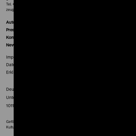
Tel. + 49 30 20304-770
zeughauskino@dhm.de
Autor*innen
Presse
Kontakt
Newsletter
Impressum
Datenschutz
Erklärung digitale Barrierefreiheit
Deutsches Historisches Museum
Unter den Linden 2
10117 Berlin
Gefördert mit Mitteln des Beauftragten der Bundesregierung für
Kultur und Medien