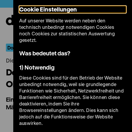
Direkt
Heute +
Cookie Einstellungen
zum
Seiteninhalt
Auf unserer Website werden neben den
springen
Navi
technisch unbedingt notwendigen Cookies
auf-
und
noch Cookies zur statistischen Auswertung
zuk
gesetzt.
Dokumentarische Positionen: Gisela Tuchtenhagen
Was bedeutet das?
Dienstag, 20. September 2022, 20.00 Uhr
1) Notwendig
Der Hamburger Aufstand
Diese Cookies sind für den Betrieb der Website
Oktober 1923
unbedingt notwendig, weil sie grundlegende
Funktionen wie Sicherheit, Netzwerkfreiheit und
Barrierefreiheit ermöglichen. Sie können diese
Eine Wochenschau hergestellt in Hamburg,
deaktivieren, indem Sie ihre
März bis August 1971
Browsereinstellungen ändern. Dies kann sich
jedoch auf die Funktionsweise der Website
auswirken.