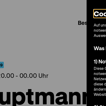
Coo
Besuch
Auf un
notwen
Auswer
Was 
1) N
69
Diese 
notwen
20.00 - 00.00 Uhr
Netzwe
auptmann
diese 
ändern
Websit