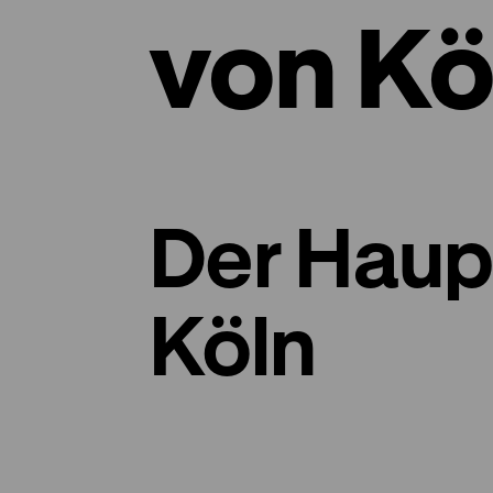
von Kö
Der Hau
Köln