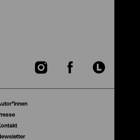
Zu
Zu
Zu
unserer
unserer
unser
Instagram
Facebook
Lette
Autor*innen
Seite
Seite
Seite
Presse
Kontakt
Newsletter