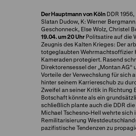
Der Hauptmann von Köln
DDR 1956, R
Slatan Dudow, K: Werner Bergmann,
Geschonneck, Else Wolz, Christel Bo
19.04. um 20 Uhr
Politsatire auf di
Zeugnis des Kalten Krieges: Der ar
totgeglaubten Wehrmachtsoffizier 
Kameraden protegiert. Rasend schnel
Direktorensessel der „Montan AG“ un
Vorteile der Verwechslung für sich 
hinter seinem Karriereschub zu du
Zweifel an seiner Kritik in Richtung
Botschaft könnte als ein grundsätz
schließlich plante auch die DDR d
Michael Tschesno-Hell wehrte sich i
Remilitarisierung Westdeutschlands
pazifistische Tendenzen zu propagier