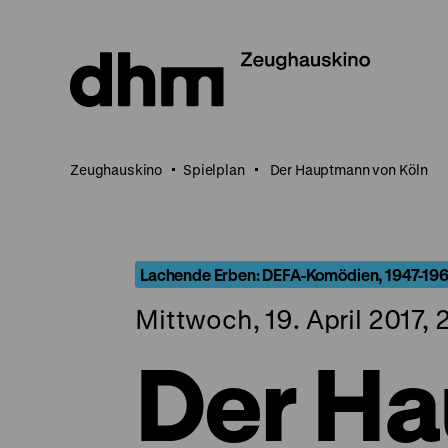
Direkt
zum
Seiteninhalt
springen
Zeughauskino
Spielplan
Der Hauptmann von Köln
Lachende Erben: DEFA-Komödien, 1947-19
Mittwoch, 19. April 2017, 
Der H