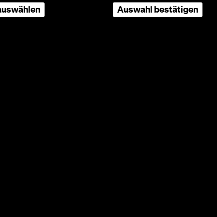
 auswählen
Auswahl bestätigen
o-Hell,
, Erwin
mm
MI
ie
tigen
 die
fte
en
ken, die
 werden;
or
ng der