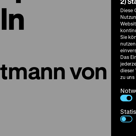
2) St
ln
Diese 
Nutzun
Websit
kontin
Sie kö
nutzen.
einver
Das Ei
ptmann von
jederz
dieser
zu uns
Notw
Stati