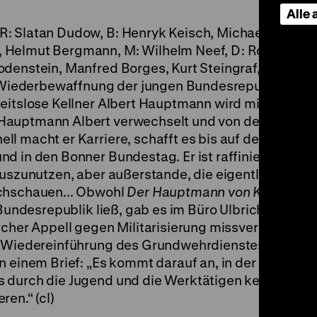
Alle
: Slatan Dudow, B: Henryk Keisch, Michael Tschesn
 Helmut Bergmann, M: Wilhelm Neef, D: Rolf Ludwig
denstein, Manfred Borges, Kurt Steingraf, 118’
·
35
e Wiederbewaffnung der jungen Bundesrepublik sow
beitslose Kellner Albert Hauptmann wird mit dem
Hauptmann Albert verwechselt und von dessen eins
l macht er Karriere, schafft es bis auf den
d in den Bonner Bundestag. Er ist raffiniert genug,
auszunutzen, aber außerstande, die eigentlichen Krä
rchschauen... Obwohl
Der Hauptmann von Köln
kein
 Bundesrepublik ließ, gab es im Büro Ulbricht Beden
licher Appell gegen Militarisierung missverstanden
ie Wiedereinführung des Grundwehrdienstes. Co-Aut
n einem Brief: „Es kommt darauf an, in der Ablehnu
 durch die Jugend und die Werktätigen keinerlei
en.“ (cl)