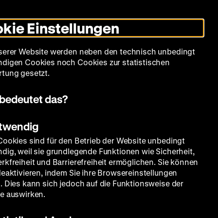
Leichte
Gebärdensprache
Suche
Heute +
Deutsch
Englisch
DHM
Dunklen
De
En
Sprache
Modus
kie Einstellungen
umschalten
Spielplan
Filmreihen
Über uns
serer Website werden neben den technisch unbedingt
digen Cookies noch Cookies zur statistischen
tung gesetzt.
bedeutet das?
otwendig
Cookies sind für den Betrieb der Website unbedingt
dig, weil sie grundlegende Funktionen wie Sicherheit,
rkfreiheit und Barrierefreiheit ermöglichen. Sie können
deaktivieren, indem Sie ihre Browsereinstellungen
. Dies kann sich jedoch auf die Funktionsweise der
e auswirken.