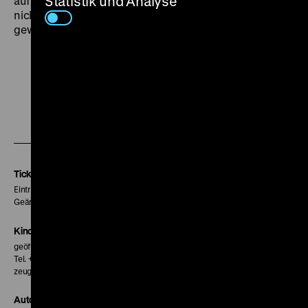
Statistik und Analyse
auf die arme Gilda gelenkt. Und so säße diese nun
nicht im Gefängnis, auf einen Prozess wartend, der
gewiss nicht zu ihren Gunsten ausgehen wird … (om)
Zu
Zu
Zu
unserer
unserer
unserer
Instagram
Facebook
Letterboxd
Seite
Seite
Seite
Tickets
Eintritt 5 €
Geänderte Preise sind im Programm vermerkt.
Kinokasse
geöffnet 30 Minuten vor Beginn der ersten Vorstellung
Tel. + 49 30 20304-770
zeughauskino@dhm.de
Autor*innen