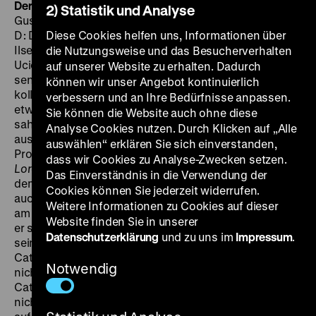
Der Kaplan von San Lorenzo (Mea Culpa)
BRD 1953, R:
2) Statistik und Analyse
Gustav Ucicky, B: Kurt E. Walter, K: Georg Bruckbauer,
D: Dieter Borsche, Willy Birgel, Gertrud Kückelmann,
Diese Cookies helfen uns, Informationen über
Ilse Steppat, 97‘ ·
35mm
SA 17.06. um 19 Uhr
Gustav
die Nutzungsweise und das Besucherverhalten
Ucicky gehörte zu jenen Filmemachern, die etwas
auf unserer Website zu erhalten. Dadurch
sendungsbewusster mit der Nazi-Herrschaft
können wir unser Angebot kontinuierlich
kollaboriert hatten und sich nach deren Ende noch
verbessern und an Ihre Bedürfnisse anpassen.
etwas dringlicher als der Rest des Landes genötigt
Sie können die Website auch ohne diese
sahen, sich offensiv mit Schuldfragen
Analyse Cookies nutzen. Durch Klicken auf „Alle
auseinanderzusetzen. Mea Culpa ist regelrecht
auswählen“ erklären Sie sich einverstanden,
Programm – auch wenn es in
Der Kaplan von San
dass wir Cookies zu Analyse-Zwecken setzen.
Lorenzo
vor allem darum geht, wie verwickelt das mit
Das Einverständnis in die Verwendung der
dem eigenen Versagen und wie schwierig deshalb
Cookies können Sie jederzeit widerrufen.
auch mit der Bestrafung ist. Don Stefano glaubt, er sei
Weitere Informationen zu Cookies auf dieser
am Tode der schönen Frau Catani schuld. Denn: Hätte
Website finden Sie in unserer
er sich nicht heimlich in das Mädchen Gilda verliebt,
Datenschutzerklärung
und zu uns im
Impressum
.
seinen Schützling, die er als Haushaltshilfe im Hause
Catani hatte unterbringen können, und hätte er ihr
Notwendig
nicht immer gelbe Rosen geschickt – so wäre Herr
Catani nicht auf sinistere Gedanken gekommen, hätte
nicht seine Gattin ermordet und die Schuld dafür nicht