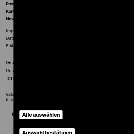
Presse
Kontakt
Newsletter
Impressum
Datenschutz
Erklärung digitale Barrierefreiheit
Deutsches Historisches Museum
Unter den Linden 2
10117 Berlin
Gefördert mit Mitteln des Beauftragten der Bundesregierung für
Kultur und Medien
Alle auswählen
Auswahl bestätigen