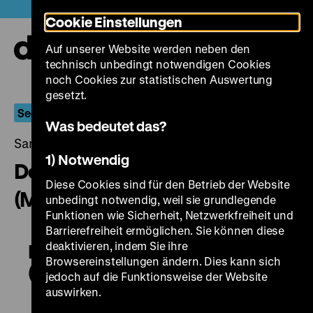
Direkt
Heute +
Cookie Einstellungen
zum
Seiteninhalt
Auf unserer Website werden neben den
springen
Navi
technisch unbedingt notwendigen Cookies
auf-
und
noch Cookies zur statistischen Auswertung
zuk
gesetzt.
Seelennot
Was bedeutet das?
Samstag, 17. Juni 2017, 19.00 - 00.00 Uhr
1) Notwendig
Der Kaplan von San Lorenzo
Diese Cookies sind für den Betrieb der Website
(Mea Culpa)
unbedingt notwendig, weil sie grundlegende
Funktionen wie Sicherheit, Netzwerkfreiheit und
Barrierefreiheit ermöglichen. Sie können diese
deaktivieren, indem Sie ihre
Der Kaplan von San Lorenzo
Browsereinstellungen ändern. Dies kann sich
(Mea Culpa)
jedoch auf die Funktionsweise der Website
auswirken.