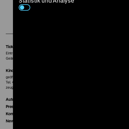
Statistik und Analyse
Zu
Zu
Zu
unserer
unserer
unserer
Instagram
Facebook
Letterboxd
Seite
Seite
Seite
Tickets
Eintritt 5 €
Geänderte Preise sind im Programm vermerkt.
Kinokasse
geöffnet 30 Minuten vor Beginn der ersten Vorstellung
Tel. + 49 30 20304-770
zeughauskino@dhm.de
Autor*innen
Presse
Kontakt
Newsletter