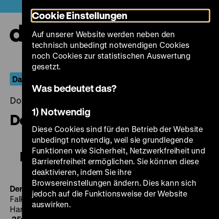
Direkt
Heute +
Cookie Einstellungen
zum
Seiteninhalt
Auf unserer Website werden neben den
springen
Navi
technisch unbedingt notwendigen Cookies
auf-
und
noch Cookies zur statistischen Auswertung
zuk
gesetzt.
Das Lied ist nicht aus
Was bedeutet das?
Donnerstag, 04. Juli 2019, 20.00 - 00.00 Uhr
1) Notwendig
Der Kongreß tanzt
Diese Cookies sind für den Betrieb der Website
unbedingt notwendig, weil sie grundlegende
Funktionen wie Sicherheit, Netzwerkfreiheit und
Der Kongreß tanzt
Barrierefreiheit ermöglichen. Sie können diese
deaktivieren, indem Sie ihre
Browsereinstellungen ändern. Dies kann sich
Der Kongreß tanzt
D 1931, R:
Erik Charell
, B:
Norbert
jedoch auf die Funktionsweise der Website
Falk
, Robert Liebmann, K: Carl Hoffmann, D:
Lilian
auswirken.
Harvey
,
Willy Fritsch
,
Otto Wallburg
,
Conrad Veidt
, 101’