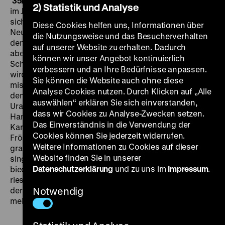
35mm
DO 04.07. um 20 Uhr + MI 10.07. um 20 Uhr
Wien
2) Statistik und Analyse
im Jahr 1815. Nach der Niederlage Napoleons haben
sich die gekrönten Häupter Europas zur politischen
Diese Cookies helfen uns, Informationen über
Neuordnung versammelt. Die diplomatische Arbeit auf
die Nutzungsweise und das Besucherverhalten
dem Wiener Kongress dient Regisseur Erik Charell
auf unserer Website zu erhalten. Dadurch
aber nur als Kulisse für eine im Spiel von Sein und
können wir unser Angebot kontinuierlich
Schein verstrickte Liebesgeschichte. Gleich zu Beginn
verbessern und an Ihre Bedürfnisse anpassen.
wird ein Blumenwurf als Bombenattentat
Sie können die Website auch ohne diese
missverstanden, und das Volk, das nicht weiß, ob es
Analyse Cookies nutzen. Durch Klicken auf „Alle
dem Zaren oder dessen lächerlichem Doppelgänger
auswählen“ erklären Sie sich einverstanden,
Uralsky zujubelt, systematisch hintergangen. Nur die
dass wir Cookies zu Analyse-Zwecken setzen.
Handschuhmacherin Christel (Lilian Harvey), laut
Das Einverständnis in die Verwendung der
Karsten Witte eine Verkörperung „mechanisierte(r)
Cookies können Sie jederzeit widerrufen.
Fröhlichkeit“, lebt ungestört ihren Tagtraum. In einer
Weitere Informationen zu Cookies auf dieser
grandiosen Plansequenz führt die offene Kutsche die
Website finden Sie in unserer
singende Christel durch eine antirealistische,
Datenschutzerklärung
und zu uns im
Impressum
.
biedermeierliche Landschaft. Zwei Jahre nach dem
riesigen Erfolg von
Der Kongreß tanzt
durfte Charell,
der jüdischer Abstammung war, in Deutschland nicht
Notwendig
mehr arbeiten. Er emigrierte in die USA. (cv)