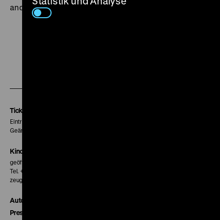
Statistik und Analyse
anderen (Michael Heltau) liebt, heranmacht. (obr)
Zu
Zu
Zu
unserer
unserer
unserer
Instagram
Facebook
Letterboxd
Seite
Seite
Seite
Tickets
Eintritt 5 €
Geänderte Preise sind im Programm vermerkt.
Kinokasse
geöffnet 30 Minuten vor Beginn der ersten Vorstellung
Tel. + 49 30 20304-770
zeughauskino@dhm.de
Autor*innen
Presse