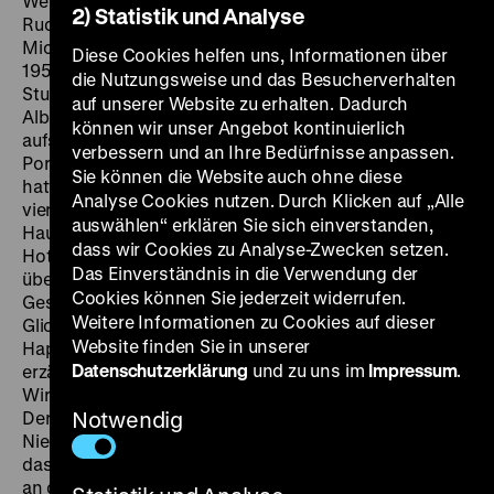
Werner Eisbrenner, D: Hans Albers, Romy Schneider,
2) Statistik und Analyse
Rudolf Forster, Joachim Fuchsberger, Camilla Spira,
Michael Heltau, 105’
·
35 mm
DI 05.01. um 20 Uhr
Im
Diese Cookies helfen uns, Informationen über
1955 entstandenen Remake des berühmten
die Nutzungsweise und das Besucherverhalten
Stummfilms von F. W. Murnau spielt Siegertyp Hans
auf unserer Website zu erhalten. Dadurch
Albers die Rolle des alternden Hotelangestellten, der
können wir unser Angebot kontinuierlich
aufs Abstellgleis geschoben wird. Aus dem stolzen
verbessern und an Ihre Bedürfnisse anpassen.
Portier, den Emil Jannings in Murnaus Film verkörpert
Sie können die Website auch ohne diese
hatte, ist ein eitler Oberkellner geworden, der nach
Analyse Cookies nutzen. Durch Klicken auf „Alle
vierzig Jahren Dienstzeit so etwas wie die Seele des
auswählen“ erklären Sie sich einverstanden,
Hauses und für die 17-jährige Tochter der
dass wir Cookies zu Analyse-Zwecken setzen.
Hotelbesitzerin wie ein Vater ist. Als die Mutter stirbt,
Das Einverständnis in die Verwendung der
übernimmt jedoch ein hinterlistiger Vetter die
Cookies können Sie jederzeit widerrufen.
Geschäfte und versetzt den Alten zum Toilettendienst.
Weitere Informationen zu Cookies auf dieser
Glich Murnaus Film einer Tragödie mit angehängtem
Website finden Sie in unserer
Happy End und einer One-Man-Show für Jannings,
Datenschutzerklärung
und zu uns im
Impressum
.
erzählt Harald Brauns Bearbeitung aus der
Wirtschaftswunderzeit ein Wiederaufstiegsmärchen.
Der „letzte Mann“ muss nicht nur den eigenen
Notwendig
Niedergang überwinden, sondern auch verhindern,
dass der aalglatte Vetter (Joachim Fuchsberger) sich
an das süße Töchterlein (Romy Schneider), die einen