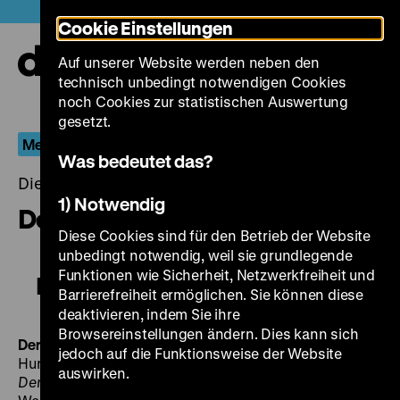
Direkt
Heute +
Cookie Einstellungen
zum
Seiteninhalt
Auf unserer Website werden neben den
springen
Navi
technisch unbedingt notwendigen Cookies
auf-
und
noch Cookies zur statistischen Auswertung
zuk
gesetzt.
Menschen im Hotel
Was bedeutet das?
Dienstag, 05. Januar 2016, 20.00 - 00.00 Uhr
1) Notwendig
Der letzte Mann
Diese Cookies sind für den Betrieb der Website
unbedingt notwendig, weil sie grundlegende
Funktionen wie Sicherheit, Netzwerkfreiheit und
Der letzte Mann
Barrierefreiheit ermöglichen. Sie können diese
deaktivieren, indem Sie ihre
Browsereinstellungen ändern. Dies kann sich
Der letzte Mann
BRD 1955, R: Harald Braun, B: Georg
jedoch auf die Funktionsweise der Website
Hurdalek, Herbert Witt, nach Motiven des Drehbuchs
auswirken.
Der letzte Mann
von Carl Mayer, K: Richard Angst, M: