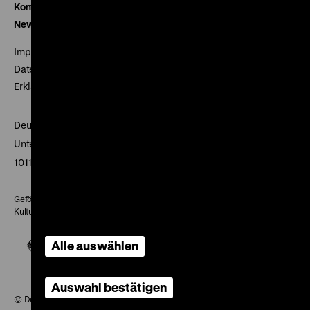
Kontakt
Newsletter
Impressum
Datenschutz
Erklärung digitale Barrierefreiheit
Deutsches Historisches Museum
Unter den Linden 2
10117 Berlin
Gefördert mit Mitteln des Beauftragten der Bundesregierung für
Kultur und Medien
Alle auswählen
Auswahl bestätigen
© Deutsches Historisches Museum, 2026