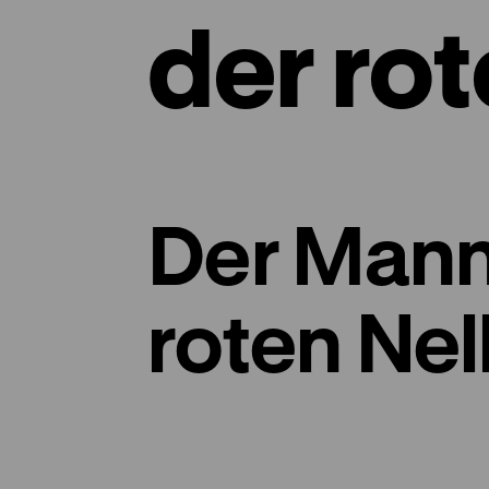
der ro
Der Mann
roten Ne