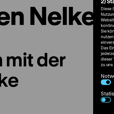
2) St
ten Nelke
Diese 
Nutzun
Websit
kontin
Sie kö
nutzen.
einver
Das Ei
 mit der
jederz
dieser
zu uns
lke
Notw
Stati