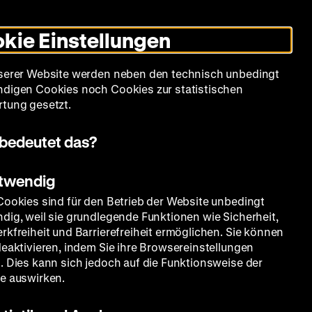
Leichte
Gebärdensprache
Suche
Heute +
Deutsch
Englisch
DHM
Dunklen
De
En
Sprache
Modus
kie Einstellungen
umschalten
Spielplan
Filmreihen
Über uns
serer Website werden neben den technisch unbedingt
digen Cookies noch Cookies zur statistischen
tung gesetzt.
bedeutet das?
otwendig
Cookies sind für den Betrieb der Website unbedingt
dig, weil sie grundlegende Funktionen wie Sicherheit,
rkfreiheit und Barrierefreiheit ermöglichen. Sie können
deaktivieren, indem Sie ihre Browsereinstellungen
. Dies kann sich jedoch auf die Funktionsweise der
e auswirken.