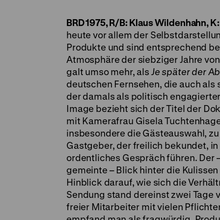
BRD 1975, R/B: Klaus Wildenhahn, K:
heute vor allem der Selbstdarstell
Produkte und sind entsprechend bela
Atmosphäre der siebziger Jahre vo
galt umso mehr, als
Je später der A
deutschen Fernsehen, die auch als 
der damals als politisch engagierte
Image bezieht sich der Titel der D
mit Kamerafrau Gisela Tuchtenhage
insbesondere die Gästeauswahl, zu
Gastgeber, der freilich bekundet, i
ordentliches Gespräch führen. Der –
gemeinte – Blick hinter die Kulissen
Hinblick darauf, wie sich die Verhä
Sendung stand dereinst zwei Tage v
freier Mitarbeiter mit vielen Pflich
empfand man als fragwürdig. Produz