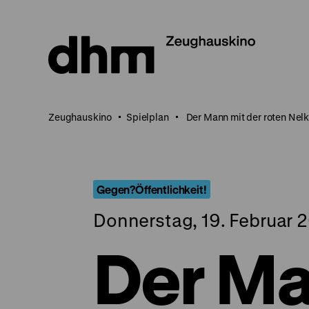
Direkt
zum
Seiteninhalt
springen
Zeughauskino
Spielplan
Der Mann mit der roten Nel
Gegen?Öffentlichkeit!
Donnerstag, 19. Februar 2
Der Ma