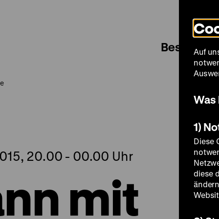
Coo
Besuch
Auf un
notwen
Auswer
ke
Was 
1) N
Diese 
notwen
015, 20.00 - 00.00 Uhr
Netzwe
nn mit
diese 
ändern
Websit