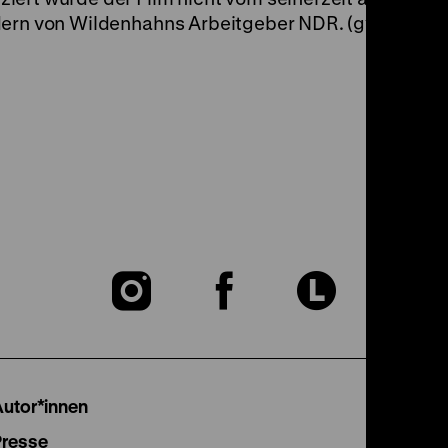
dern von Wildenhahns Arbeitgeber NDR. (gym) DO 1
Zu
Zu
Zu
unserer
unserer
unser
Instagram
Facebook
Lette
Autor*innen
Presse