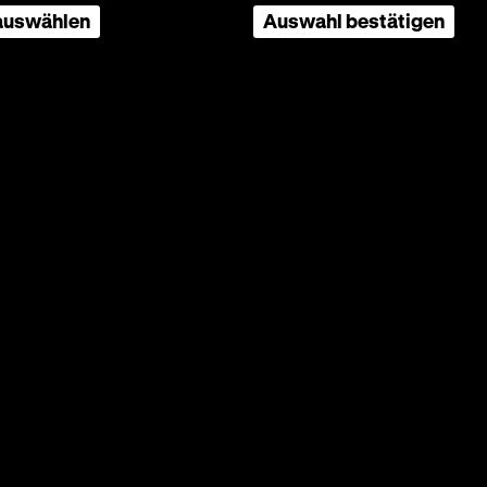
 auswählen
Auswahl bestätigen
ows
 Dies
ow im
ierte,
dieses
n-Team“
tungen,
ar kein
ärerisch
letzt im
r
tigung
g
ders