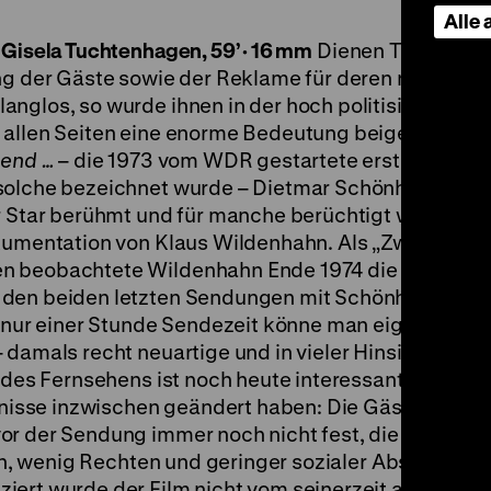
Alle
 Gisela Tuchtenhagen, 59’
·
16 mm
Dienen TV-Talksh
ung der Gäste sowie der Reklame für deren neueste
nglos, so wurde ihnen in der hoch politisierten
n allen Seiten eine enorme Bedeutung beigemessen.
bend …
– die 1973 vom WDR gestartete erste Talksh
solche bezeichnet wurde – Dietmar Schönherr moder
r Star berühmt und für manche berüchtigt war. Auf 
okumentation von Klaus Wildenhahn. Als „Zwei-Man
n beobachtete Wildenhahn Ende 1974 die Vorberei
 den beiden letzten Sendungen mit Schönherr als
n nur einer Stunde Sendezeit könne man eigentlich g
 damals recht neuartige und in vieler Hinsicht aufkl
 des Fernsehens ist noch heute interessant, nicht zu
ltnisse inzwischen geändert haben: Die Gästeliste de
or der Sendung immer noch nicht fest, die Beschäf
ten, wenig Rechten und geringer sozialer Absicherun
iert wurde der Film nicht vom seinerzeit als beson