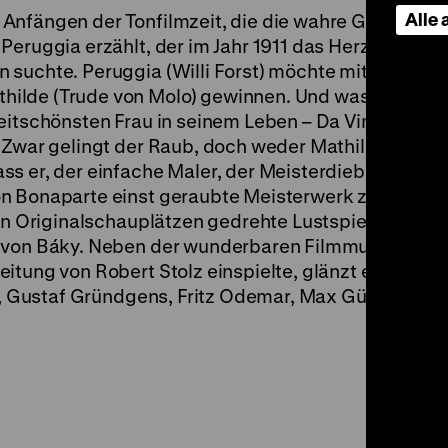
Alle
Anfängen der Tonfilmzeit, die die wahre Geschicht
Peruggia erzählt, der im Jahr 1911 das Herzstück de
 suchte. Peruggia (Willi Forst) möchte mit großer 
ilde (Trude von Molo) gewinnen. Und was wäre da
eitschönsten Frau in seinem Leben – Da Vincis Mona
. Zwar gelingt der Raub, doch weder Mathilde noch 
s er, der einfache Maler, der Meisterdieb ist. So fa
on Bonaparte einst geraubte Meisterwerk zurück na
 an Originalschauplätzen gedrehte Lustspiel war eine
 von Báky. Neben der wunderbaren Filmmusik, die 
itung von Robert Stolz einspielte, glänzt ein Ense
t, Gustaf Gründgens, Fritz Odemar, Max Gülstorff, P