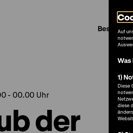
Coo
Besuch
Auf un
notwen
Auswer
Was 
1) N
Diese 
notwen
00 - 00.00 Uhr
Netzwe
ub der
diese 
ändern
Websit