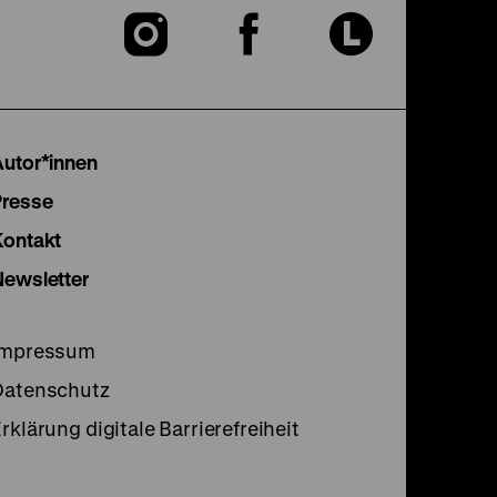
Zu
Zu
Zu
unserer
unserer
unser
Instagram
Facebook
Lette
Autor*innen
Seite
Seite
Seite
Presse
Kontakt
Newsletter
Impressum
Datenschutz
rklärung digitale Barrierefreiheit