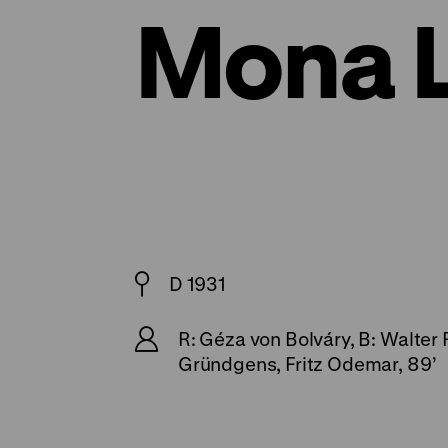
Mona L
D 1931
R: Géza von Bolváry, B: Walter 
Gründgens, Fritz Odemar, 89’