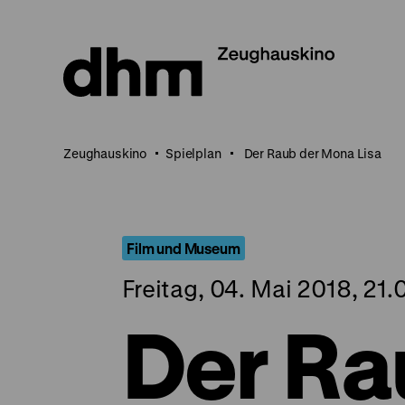
Direkt
zum
Seiteninhalt
springen
Zeughauskino
Spielplan
Der Raub der Mona Lisa
Film und Museum
Freitag, 04. Mai 2018, 21.
Der Ra