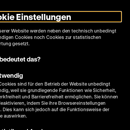
Leichte
Gebärdensprache
Suche
Heute +
Deutsch
Englisch
DHM
Dunklen
De
En
Sprache
Modus
kie Einstellungen
umschalten
Spielplan
Filmreihen
Über uns
serer Website werden neben den technisch unbedingt
digen Cookies noch Cookies zur statistischen
tung gesetzt.
bedeutet das?
otwendig
Cookies sind für den Betrieb der Website unbedingt
dig, weil sie grundlegende Funktionen wie Sicherheit,
rkfreiheit und Barrierefreiheit ermöglichen. Sie können
deaktivieren, indem Sie ihre Browsereinstellungen
. Dies kann sich jedoch auf die Funktionsweise der
e auswirken.