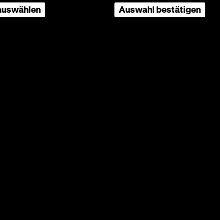
 auswählen
Auswahl bestätigen
e des
s
Geste
 Lisa?
die
sst
ch
 der
das
mble
aul