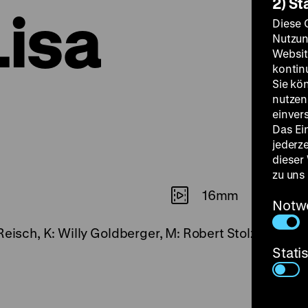
2) St
isa
Diese 
Nutzun
Websit
kontin
Sie kö
nutzen.
einver
Das Ei
jederz
dieser
zu uns
16mm
Notw
Reisch, K: Willy Goldberger, M: Robert Stolz, D: Trud
Stati