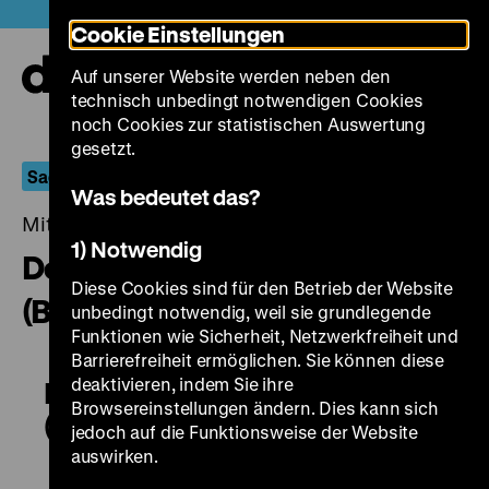
Direkt
Heute +
Cookie Einstellungen
zum
Seiteninhalt
Auf unserer Website werden neben den
springen
Navi
technisch unbedingt notwendigen Cookies
auf-
und
noch Cookies zur statistischen Auswertung
zuk
gesetzt.
Sagen Sie's den Steinen
Was bedeutet das?
Mittwoch, 25. Oktober 2017, 20.30 - 00.00 Uhr
1) Notwendig
Der Tod des Empedokles
Diese Cookies sind für den Betrieb der Website
(Berliner Fassung)
unbedingt notwendig, weil sie grundlegende
Funktionen wie Sicherheit, Netzwerkfreiheit und
Barrierefreiheit ermöglichen. Sie können diese
deaktivieren, indem Sie ihre
Der Tod des Empedokles
Browsereinstellungen ändern. Dies kann sich
(Berliner Fassung)
jedoch auf die Funktionsweise der Website
auswirken.