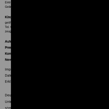
Eintritt 5 €
Geänderte Preise sind im Programm vermerkt.
Kinokasse
geöffnet 30 Minuten vor Beginn der ersten Vorstellung
Tel. + 49 30 20304-770
zeughauskino@dhm.de
Autor*innen
Presse
Kontakt
Newsletter
Impressum
Datenschutz
Erklärung digitale Barrierefreiheit
Deutsches Historisches Museum
Unter den Linden 2
10117 Berlin