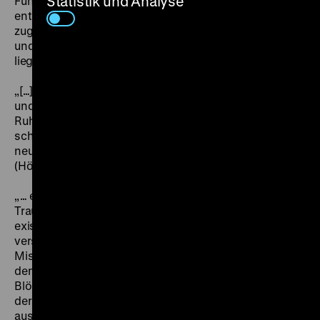
Statistik und Analyse
Führer zu brauchen, und den zum freiwilligen Tode
entschlossenen Empedokles: In diesem würden
zugleich eine Versöhnung mit der Natur und Befreiung
und Versöhnung der Gesellschaft mit sich selbst
liegen.
„[…] dann reicht die Händ’ euch wieder, gebt das Wort
und theilt das Gut o dann ihr Lieben – theilet That und
Ruhm, wie treue Dioskuren; jeder sei wie alle, – wie auf
schlanken Säulen, ruh auf richt’gen Ordnungen das
neue Leben und euern Bund bevest’ge das Gesez.“
(Hölderlin, Empedokles)
„… es ist tatsächlich, was ich einen ‚kommunistischen
Traum‘ genannt habe.“ (Jean-Marie Straub) Es
existieren von Der Tod des Empedokles vier
verschiedene Fassungen (vier Negativschnitte, vier
Mischungen). Alle Fassungen des Films bestehen aus
den gleichen 147 Einstellungen – „unzertrennbare
Blöcke von unaustauschbarem Bild und Ton“ – in
derselben Reihenfolge. Aber: „jede Fassung besteht
aus verschiedenen, anderen Aufnahmen (takes,