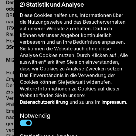
Der Tod des Empedokles
2) Statistik und Analyse
oder: wenn dann der Erde Grün von neuem euch erglänzt
BRD 1986, R/B: Danièle Huillet, Jean-Marie Straub,
Diese Cookies helfen uns, Informationen über
nach Friedrich Hölderlin, Trauerspiel in zwei Akten
die Nutzungsweise und das Besucherverhalten
1798, K: Renato Berta, T: Louis Hochet, D: Andreas von
auf unserer Website zu erhalten. Dadurch
Rauch, Vladimir Baratta, Martina Baratta, Ute Cremer,
können wir unser Angebot kontinuierlich
Howard Vernon, William Berger, Peter Kammerer, 132’
·
verbessern und an Ihre Bedürfnisse anpassen.
35mm
Sie können die Website auch ohne diese
Analyse Cookies nutzen. Durch Klicken auf „Alle
MI 25.10. um 20.30 Uhr (Berliner Fassung)
auswählen“ erklären Sie sich einverstanden,
dass wir Cookies zu Analyse-Zwecken setzen.
Hölderlins einziges Trauerspiel
Der Tod des
Das Einverständnis in die Verwendung der
Empedokles
blieb in drei Ausarbeitungen Fragment.
Cookies können Sie jederzeit widerrufen.
Dem Film liegt der im Winter 1798/99 geschriebene
Weitere Informationen zu Cookies auf dieser
Erste Entwurf
zugrunde. Der 1. Akt handelt von der
Website finden Sie in unserer
Verbannung des höchstverehrten Dichters, Arztes,
Datenschutzerklärung
und zu uns im
Impressum
.
Philosophen, Politikers und Naturwissenschaftlers
Empedokles aus der agrigentinischen Gesellschaft,
Notwendig
nachdem er sich in einem Akt der Hybris einen Gott
genannt hatte. Der 2. Akt zeigt das inzwischen
versöhnungsbereite Volk, das glaubt, weiterhin einen