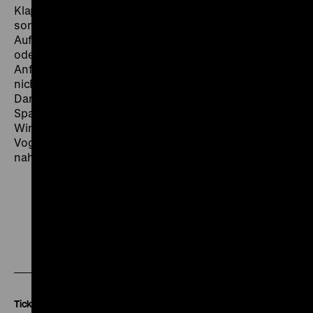
Klappen) dieser Einstellungen: mehr oder weniger
sonnig, mehr oder weniger windig; und diese
Aufnahmen wurden – am Anfang und am Ende – mehr
oder weniger knapp geschnitten, je nach dem was am
Anfang und am Ende der Aufnahme geschah oder
nicht geschah in den Darstellern oder um die
Darsteller – im Bild oder außerhalb des Bildes, im Ton:
Spannung, Entspannung, Ausatmen, Blick, Bewegung,
Windbewegung, Lichtwechsel, Schmetterlinge,
Vogelzwitschern, Rabenkrächzen, Windrauschen ...
nah oder fern.“ (Jean-Marie Straub) (mn)
Zu
Zu
Zu
unserer
unserer
unserer
Instagram
Facebook
Letterboxd
Seite
Seite
Seite
Tickets