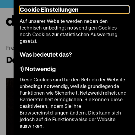
Direkt
Heute +
Cookie Einstellungen
zum
Seiteninhalt
Auf unserer Website werden neben den
springen
Navi
technisch unbedingt notwendigen Cookies
auf-
und
noch Cookies zur statistischen Auswertung
zuk
gesetzt.
Freitag, 07. April 2017, 18.30 - 00.00 Uhr
Was bedeutet das?
Der Unüberwindliche
1) Notwendig
Diese Cookies sind für den Betrieb der Website
unbedingt notwendig, weil sie grundlegende
Funktionen wie Sicherheit, Netzwerkfreiheit und
Barrierefreiheit ermöglichen. Sie können diese
deaktivieren, indem Sie ihre
Browsereinstellungen ändern. Dies kann sich
jedoch auf die Funktionsweise der Website
auswirken.