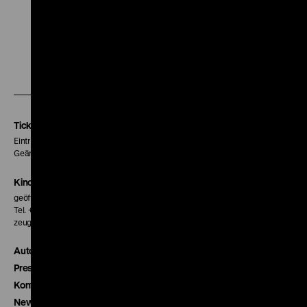
Zu
Zu
Zu
unserer
unserer
unserer
Instagram
Facebook
Letterboxd
Seite
Seite
Seite
Tickets
Eintritt 5 €
Geänderte Preise sind im Programm vermerkt.
Kinokasse
geöffnet 30 Minuten vor Beginn der ersten Vorstellung
Tel. + 49 30 20304-770
zeughauskino@dhm.de
Autor*innen
Presse
Kontakt
Newsletter