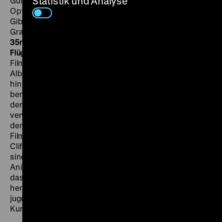
Statistik und Analyse
Guido Seeber, Eduardo Lamberti, Walter Robert Lach,
Optische Spezialeffekte: Oskar Fischinger, D: Vivian
Gibson, Hilda Rosch, Luciano Albertini, Alfred Loretto,
Grace Chiang, Robert Garrison, Hans Wallner, 101‘
·
35mm, restaurierte Fassung
FR 07.04. um 18.30 Uhr
·
Am
Flügel: Peter Gotthardt, Einführung: Ivo Blom
Star des
Films ist der italienische Schauspieler Luciano
Albertini, auf dessen Präsenz und artistisches Können
hin die Fabel gebaut wurde. Albertini spielt einen
berühmten Zirkusartisten und Entfesselungskünstler,
der an seinem Hochzeitstag in einen Juweleneinbruch
verwickelt wird. Der in der Berliner Innenstadt und an
den steilen Felsen der Sächsischen Schweiz gedrehte
Film zeichnet sich durch atemberaubende Stunts,
Cliffhanger eingeschlossen, aus. Weitere Attraktionen
sind die von Oskar Fischinger gestalteten
Animationen. Die zeitgenössische Zensur monierte,
dass die Polizei fortwährend an der Nase
herumgeführt und die Nachahmungslust vor allem
jugendlicher Zuschauer durch die komischen
Kunststücke des Helden geweckt würde. (ib)