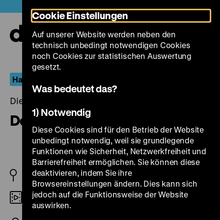
Direkt
Heute +
Cookie Einstellungen
zum
Seiteninhalt
Auf unserer Website werden neben den
springen
Navi
technisch unbedingt notwendigen Cookies
auf-
und
noch Cookies zur statistischen Auswertung
zuk
gesetzt.
Hartmut Bitomsky
Was bedeutet das?
Dienstag, 22. September 2020, 21.30 Uhr
1) Notwendig
Deutschlandbilder
Diese Cookies sind für den Betrieb der Website
unbedingt notwendig, weil sie grundlegende
Funktionen wie Sicherheit, Netzwerkfreiheit und
Barrierefreiheit ermöglichen. Sie können diese
deaktivieren, indem Sie ihre
BRD 1983
Browsereinstellungen ändern. Dies kann sich
jedoch auf die Funktionsweise der Website
DCP
auswirken.
R/B/S: Hartmut Bitomsky, Heiner Mühlenbrock, K: