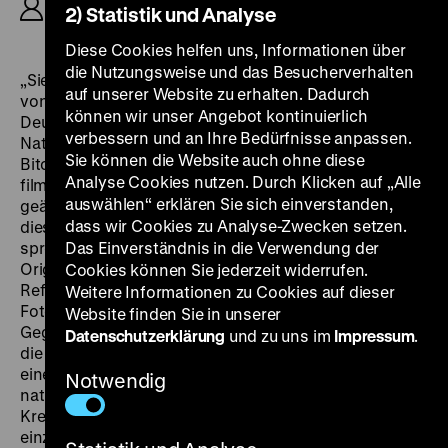
2) Statistik und Analyse
Carlos Bustamante, 60‘
Diese Cookies helfen uns, Informationen über
die Nutzungsweise und das Besucherverhalten
„Sie glaubten an Bilder und Filme. Sie haben eine Flut
auf unserer Website zu erhalten. Dadurch
von Bildern über Deutschland verbreitet.
können wir unser Angebot kontinuierlich
Deutschlandbilder.“ „Sie“, das sind die
verbessern und an Ihre Bedürfnisse anpassen.
Nationalsozialisten, deren Kulturfilmproduktion
Sie können die Website auch ohne diese
Bitomsky gemeinsam mit Heiner Mühlenbrock
Analyse Cookies nutzen. Durch Klicken auf „Alle
filmkritisch untersucht, gemäß seiner im Kommentar
auswählen“ erklären Sie sich einverstanden,
geäußerten Arbeitshypothese: „Wie kann man über
dass wir Cookies zu Analyse-Zwecken setzen.
diese Bilder sprechen? Worüber können diese Bilder
sprechen?“ Längere, unkommentierte Ausschnitte der
Das Einverständnis in die Verwendung der
Originalfilme wechseln sich mit den sogenannten
Cookies können Sie jederzeit widerrufen.
Reflexionsinseln des Films ab, in denen anhand von
Weitere Informationen zu Cookies auf dieser
Fotoabzügen aus den Filmkopien Typologien,
Website finden Sie in unserer
Gegenüberstellungen und Montagen erzeugt werden,
Datenschutzerklärung
und zu uns im
Impressum
.
die in Verbindung mit dem fragenden Kommentar
einen Blick hinter das propagierte
Notwendig
nationalsozialistische Wunschbild erlauben. Für Klaus
Kreimeier ist Deutschlandbilder „der erste und bisher
einzige deutsche Film, der den fortlaufend blind