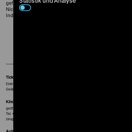
Statistik und Analyse
geführten Indizienprozeß selbst zum Thema macht.
Nicht ‚der Nationalsozialismus’, sondern sein Bild-
Index, seine Ikonographie steht hier zur Debatte.“ (fl)
Zu
Zu
Zu
unserer
unserer
unserer
Instagram
Facebook
Letterboxd
Seite
Seite
Seite
Tickets
Eintritt 5 €
Geänderte Preise sind im Programm vermerkt.
Kinokasse
geöffnet 30 Minuten vor Beginn der ersten Vorstellung
Tel. + 49 30 20304-770
zeughauskino@dhm.de
Autor*innen