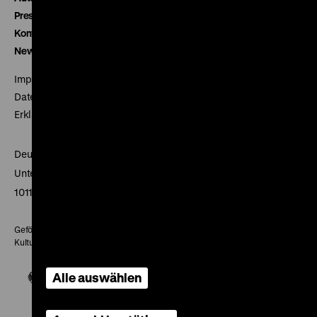
Presse
Kontakt
Newsletter
Impressum
Datenschutz
Erklärung digitale Barrierefreiheit
Deutsches Historisches Museum
Unter den Linden 2
10117 Berlin
Gefördert mit Mitteln des Beauftragten der Bundesregierung für
Kultur und Medien
Alle auswählen