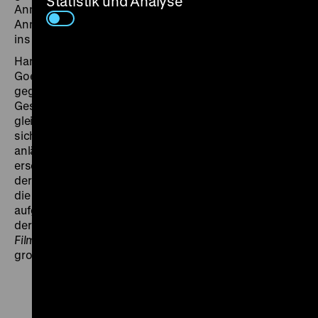
Statistik und Analyse
Anna in die Heimat zurück. Doch ihr Vater ignoriert sie.
Anna fühlt sich ausgestoßen, und sie folgt ihrer Mutter
ins Moor.
Harlan beabsichtigte eigentlich ein Happy End, doch
Goebbels forderte einen ideologisch konformen,
gegen die Slawen polemisierenden Ausgang der
Geschichte. Von der zeitgenössischen,
gleichgeschalteten Presse positiv besprochen, lohnt
sich ein Blick in die zehn Jahre nach Kriegsende
anlässlich der Wiederaufführung des Films
erschienenen Rezensionen: „Daß uns die Lehre von
der unentrinnbaren Macht der Erbmasse, die schon
die Mutter ins Moor geführt hat, wieder fröhlich frisch
aufgetischt wird, hat uns gerade noch gefehlt“, meint
der
Evangelische Filmbeobachter
(13.1.1955); und der
Filmdienst
notiert: „trotz hervorragender Gestaltung,
große Vorbehalte“ (18.3.1955). (mbh)