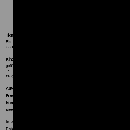
Zu
Zu
Zu
unserer
unserer
unserer
Instagram
Facebook
Letterboxd
Seite
Seite
Seite
Tickets
Eintritt 5 €
Geänderte Preise sind im Programm vermerkt.
Kinokasse
geöffnet 30 Minuten vor Beginn der ersten Vorstellung
Tel. + 49 30 20304-770
zeughauskino@dhm.de
Autor*innen
Presse
Kontakt
Newsletter
Impressum
Datenschutz