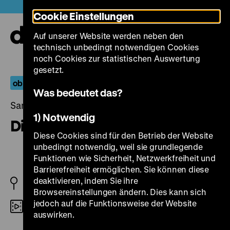
Direkt
Heute +
Cookie Einstellungen
zum
Seiteninhalt
Auf unserer Website werden neben den
springen
Navi
technisch unbedingt notwendigen Cookies
auf-
und
noch Cookies zur statistischen Auswertung
zuk
gesetzt.
ob kinder oder keine
Was bedeutet das?
Samstag, 18. März 2023, 20.00 Uhr
1) Notwendig
Die goldene Stadt
Diese Cookies sind für den Betrieb der Website
unbedingt notwendig, weil sie grundlegende
Funktionen wie Sicherheit, Netzwerkfreiheit und
Barrierefreiheit ermöglichen. Sie können diese
deaktivieren, indem Sie ihre
D 1942
Browsereinstellungen ändern. Dies kann sich
jedoch auf die Funktionsweise der Website
DCP
auswirken.
R: Veit Harlan, B: Veit Harlan, Alfred Braun, K: