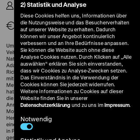
2) Statistik und Analyse
Bruno Mondi, D: Kristina Söderbaum, Paul Klinger,
Kurt Meisel, Annie Rosar, 110‘
Diese Cookies helfen uns, Informationen über
die Nutzungsweise und das Besucherverhalten
Tickets
auf unserer Website zu erhalten. Dadurch
können wir unser Angebot kontinuierlich
verbessern und an Ihre Bedürfnisse anpassen.
Um international auch ästhetisch zu reüssieren, wird
Sie können die Website auch ohne diese
Veit Harlan 1941 gestattet, den zweiten Farbfilm der
Analyse Cookies nutzen. Durch Klicken auf „Alle
Nationalsozialisten zu realisieren. Er bereitet eine
auswählen“ erklären Sie sich einverstanden,
Adaption des Bühnenstückes
Die Giganten
von
dass wir Cookies zu Analyse-Zwecken setzen.
Richard Billinger vor, und es entsteht ein opulentes,
Das Einverständnis in die Verwendung der
mit Blut-und-Boden-Ideologie durchtränktes
Cookies können Sie jederzeit widerrufen.
Melodrama. „Weil sie weg wollte von Mann und Kind,
Weitere Informationen zu Cookies auf dieser
hat sie der Wassermann geholt“, heißt es im Dorf über
die im Moor ertrunkene Mutter von Bauerntochter
Website finden Sie in unserer
Anna. Sie lebt mit ihrem Vater in Böhmen, zwischen
Datenschutzerklärung
und zu uns im
Impressum
.
Moor und goldenen Kornfeldern, doch ihr
Herzenswunsch ist es, Prag kennenzulernen. Während
Notwendig
eines Besuchs bei der Schwester ihrer Mutter wird sie
in Prag von ihrem aufdringlichen Cousin
geschwängert und als ihr Vetter sie fallen lässt, kehrt