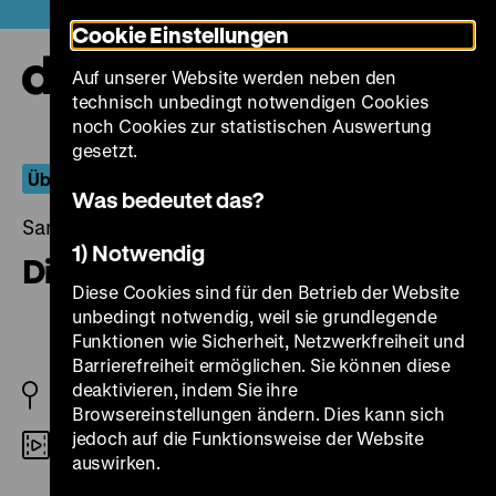
Direkt
Heute +
Cookie Einstellungen
zum
Seiteninhalt
Auf unserer Website werden neben den
springen
Navi
technisch unbedingt notwendigen Cookies
auf-
und
noch Cookies zur statistischen Auswertung
zuk
gesetzt.
Überläufer
Was bedeutet das?
Samstag, 19. September 2020, 18.00 Uhr
1) Notwendig
Die Nacht der Zwölf
Diese Cookies sind für den Betrieb der Website
unbedingt notwendig, weil sie grundlegende
Funktionen wie Sicherheit, Netzwerkfreiheit und
Barrierefreiheit ermöglichen. Sie können diese
deaktivieren, indem Sie ihre
D/D (West) 1944/1949
Browsereinstellungen ändern. Dies kann sich
jedoch auf die Funktionsweise der Website
35mm
auswirken.
R: Hans Schweikart, B: Fred Andreas, Paul May