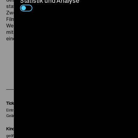
Statistik und Analyse
statt, zum Ende des Krieges gelangte Die Nacht der
Zwölf in die Musiksynchronisation. Als die Bavaria den
Film 1948/49 fertigstellte, lebte Marian nicht mehr:
Wegen seiner Mitwirkung an Jud Süß von den Alliierten
mit Berufsverbot belegt, starb er im August 1946 bei
einem Autounfall. (rs)
Zu
Zu
Zu
unserer
unserer
unserer
Instagram
Facebook
Letterboxd
Seite
Seite
Seite
Tickets
Eintritt 5 €
Geänderte Preise sind im Programm vermerkt.
Kinokasse
geöffnet 30 Minuten vor Beginn der ersten Vorstellung