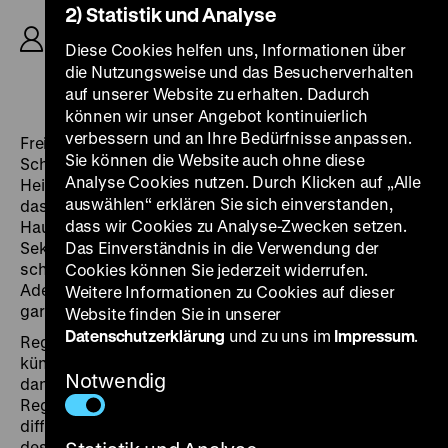
2) Statistik und Analyse
nach einem Roman von Felicitas von Reznicek, K:
Franz Koch, D: Ferdinand Marian, Elsa Wagner,
Diese Cookies helfen uns, Informationen über
Dagny Servaes, Mady Rahl, Rudolf Fernau, Oskar
die Nutzungsweise und das Besucherverhalten
Sima, Alice Treff, 92‘
auf unserer Website zu erhalten. Dadurch
können wir unser Angebot kontinuierlich
verbessern und an Ihre Bedürfnisse anpassen.
Frei nach Akten der Kriminalpolizei erzählt Hans
Sie können die Website auch ohne diese
Schweikart von den mörderischen Intrigen eines
Analyse Cookies nutzen. Durch Klicken auf „Alle
Heiratsschwindlers: Als Leopold Lanski mitbekommt,
auswählen“ erklären Sie sich einverstanden,
dass die verwitwete Adele von Droste ihn zu ihrem
dass wir Cookies zu Analyse-Zwecken setzen.
Haupterben einsetzt, mischt er ihr Schlafpulver in den
Sekt und stößt sie die Kellertreppe hinab. Sein Alibi
Das Einverständnis in die Verwendung der
scheint perfekt, doch dann muss er erfahren, dass
Cookies können Sie jederzeit widerrufen.
Adele zum Zeitpunkt ihres Todes das Testament noch
Weitere Informationen zu Cookies auf dieser
gar nicht unterschrieben hatte.
Website finden Sie in unserer
Datenschutzerklärung
und zu uns im
Impressum
.
Regisseur Schweikart war von 1938 bis 1942
künstlerischer Leiter der Münchner Bavaria und trat
Notwendig
dann von seinem Amt zurück, um dem Druck des NS-
Regimes zu entgehen. Sein Film setzt ganz auf das
differenzierte Spiel von Ferdinand Marian in der Rolle
des Leopold Lanski. Die Dreharbeiten fanden in Prag