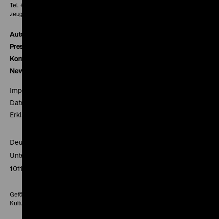
Tel. + 49 30 20304-770
zeughauskino@dhm.de
Autor*innen
Presse
Kontakt
Newsletter
Impressum
Datenschutz
Erklärung digitale Barrierefreiheit
Deutsches Historisches Museum
Unter den Linden 2
10117 Berlin
Gefördert mit Mitteln des Beauftragten der Bundesregierung für
Kultur und Medien