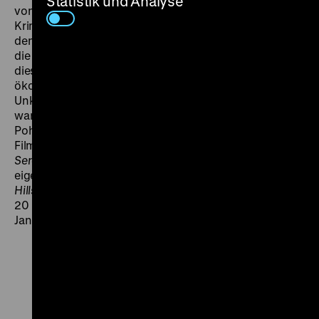
Statistik und Analyse
von Goetz’ geistreich verspielter Persiflage eines
Kriminalromans. 1964 als bundesdeutscher Beitrag zu
den Filmfestspielen in Cannes geschickt, zeigten sich
die einheimischen Kritiker wieder wenig begeistert von
diesem Versuch, „Papas Kino“, dem langsam auch
ökonomisch die Puste ausging, etwas Neues,
Unkonventionelles entgegenzusetzen. Kommerziell
war der Streifen hingegen ein Erfolg und verleitete
Pohland dazu, mit Pfleghar kurz darauf einen weiteren
Film in den USA zu drehen: Die Agentenfilmparodie
Serenade für zwei Spione
, mit der der Produzent
eigenen Worten zufolge das mit
Die Tote von Beverly
Hills
gemachte Geld wieder verlor. (gym) DO 04.12. um
20 Uhr + SA 06.12. um 21 Uhr · Einführung am 04.12.:
Jan Gympel
Zu
Zu
Zu