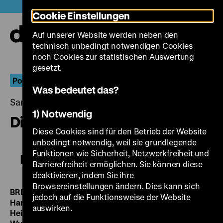
Direkt
Heute +
Cookie Einstellungen
zum
Seiteninhalt
Auf unserer Website werden neben den
springen
Navi
technisch unbedingt notwendigen Cookies
auf-
und
noch Cookies zur statistischen Auswertung
zuk
gesetzt.
Pohlandfilm
Was bedeutet das?
Samstag, 06. Dezember 2014, 21.00 - 00.00 Uhr
1) Notwendig
Die Tote von Beverly Hills
Diese Cookies sind für den Betrieb der Website
unbedingt notwendig, weil sie grundlegende
Funktionen wie Sicherheit, Netzwerkfreiheit und
Die Tote von Beverly Hills
Barrierefreiheit ermöglichen. Sie können diese
deaktivieren, indem Sie ihre
Browsereinstellungen ändern. Dies kann sich
BRD 1964, R: Michael Pfleghar, B: Peter Laregh,
jedoch auf die Funktionsweise der Website
Hansjürgen Pohland, Michael Pfleghar, K: Ernst Wild, M:
auswirken.
Heinz Kiessling, D: Heidelinde Weis, Klausjürgen