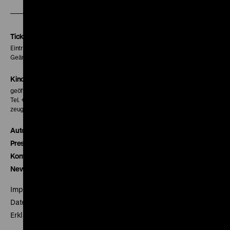
unserer
unserer
unserer
Instagram
Facebook
Letterboxd
Seite
Seite
Seite
Tickets
Eintritt 5 €
Geänderte Preise sind im Programm vermerkt.
Kinokasse
geöffnet 30 Minuten vor Beginn der ersten Vorstellung
Tel. + 49 30 20304-770
zeughauskino@dhm.de
Autor*innen
Presse
Kontakt
Newsletter
Impressum
Datenschutz
Erklärung digitale Barrierefreiheit