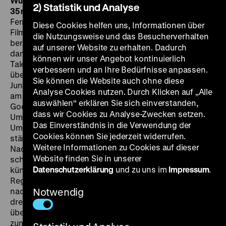
Wussow, Wolfgang Neuss, Alice und Ellen Kessler, 109’
·
2) Statistik und Analyse
35 mm
Mit seinen einfallsreichen, verspielten
Fernsehshows, in denen er sich gern auch vieler
Diese Cookies helfen uns, Informationen über
Filmtricks bediente, war Michael Pfleghar um 1960
die Nutzungsweise und das Besucherverhalten
berühmt geworden. In der tristen Filmszene der
auf unserer Website zu erhalten. Dadurch
damaligen Bundesrepublik lag es nahe, einem solchen
können wir unser Angebot kontinuierlich
Talent auch einmal die Regie eines Kinospielfilms zu
verbessern und an Ihre Bedürfnisse anpassen.
übertragen. Dem Realismusanspruch der damaligen
Sie können die Website auch ohne diese
Jungfilmer folgend, wurde
Die Tote von Beverly Hills
Analyse Cookies nutzen. Durch Klicken auf „Alle
am Originalschauplatz der Romanvorlage von Curt
auswählen“ erklären Sie sich einverstanden,
Goetz gedreht: Vor allem in Los Angeles und
dass wir Cookies zu Analyse-Zwecken setzen.
Umgebung, und dies unter teils abenteuerlichen
Das Einverständnis in die Verwendung der
Umständen – nicht nur, weil dem deutschen Team
Cookies können Sie jederzeit widerrufen.
ständig die mächtigen Gewerkschaften Hollywoods im
Weitere Informationen zu Cookies auf dieser
Nacken saßen. Pohland verstand sich dabei als
Website finden Sie in unserer
schöpferischer Produzent, der auch auf jene Werke
Datenschutzerklärung
und zu uns im
Impressum
.
künstlerischen Einfluss nahm, bei denen er nicht als
Regisseur fungierte. So suchte er in Amerika selbst
nach Drehorten – während Pfleghar andernorts bereits
Notwendig
drehte. Obwohl er vor originellen Einfällen
übersprudelt, animiert der Film weniger zum Lachen als
zum Schmunzeln und entspricht damit dem Charakter