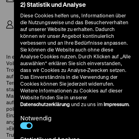
2) Statistik und Analyse
R: Volker Schlöndorff, Margarethe von Trotta, K:
Diese Cookies helfen uns, Informationen über
Jost Vacano, M: Hans Werner Henze, S: Peter
die Nutzungsweise und das Besucherverhalten
Przygodda, D: Angela Winkler, Mario Adorf, Dieter
auf unserer Website zu erhalten. Dadurch
Laser, Heinz Bennent, Jürgen Prochnow,
können wir unser Angebot kontinuierlich
Hannelore Hoger, 106’
verbessern und an Ihre Bedürfnisse anpassen.
Sie können die Website auch ohne diese
Analyse Cookies nutzen. Durch Klicken auf „Alle
In enger Zusammenarbeit mit Heinrich Böll schrieben
Volker Schlöndorff und seine Frau Margarethe von
auswählen“ erklären Sie sich einverstanden,
Trotta das Drehbuch. Der Film bezieht sich eindeutig
dass wir Cookies zu Analyse-Zwecken setzen.
auf Streitfragen im Zusammenhang mit der
Das Einverständnis in die Verwendung der
Terrorismusdebatte der siebziger Jahre: die Verfilzung
Cookies können Sie jederzeit widerrufen.
staatlicher Institutionen mit privater wirtschaftlicher
Weitere Informationen zu Cookies auf dieser
Macht; die Manipulationsmöglichkeiten
Website finden Sie in unserer
auflagenstarker Boulevardzeitungen im Dienste
Datenschutzerklärung
und zu uns im
Impressum
.
politischer Restauration und die Machtlosigkeit des
Einzelnen gegenüber einer zur Massenhysterie
Notwendig
angeheizten »öffentlichen Meinung«.
»Ein Mann wird heimlich verfolgt, er entkommt im
Trubel des Kölner Karnevals und hat eine kurze,