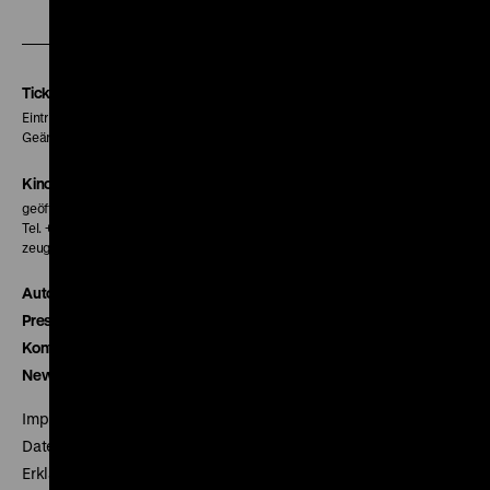
unserer
unserer
unserer
Instagram
Facebook
Letterboxd
Seite
Seite
Seite
Tickets
Eintritt 5 €
Geänderte Preise sind im Programm vermerkt.
Kinokasse
geöffnet 30 Minuten vor Beginn der ersten Vorstellung
Tel. + 49 30 20304-770
zeughauskino@dhm.de
Autor*innen
Presse
Kontakt
Newsletter
Impressum
Datenschutz
Erklärung digitale Barrierefreiheit