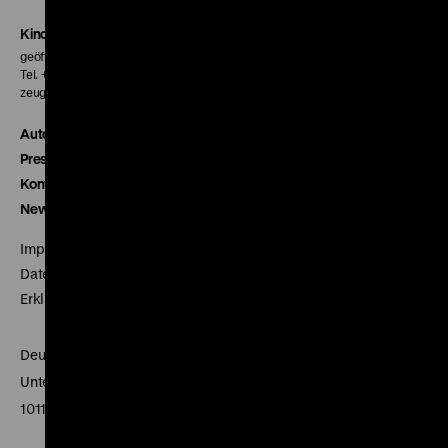
Kinokasse
geöffnet 30 Minuten vor Beginn der ersten Vorstellung
Tel. + 49 30 20304-770
zeughauskino@dhm.de
Autor*innen
Presse
Kontakt
Newsletter
Impressum
Datenschutz
Erklärung digitale Barrierefreiheit
Deutsches Historisches Museum
Unter den Linden 2
10117 Berlin