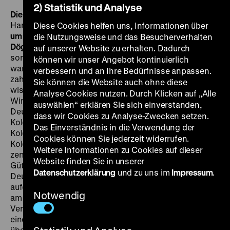
2) Statistik und Analyse
Die Weltgeschichte als Kolonialgeschichte
D 1926, R:
Hans Cürlis, Trick: Walter Türck, 78’
· 35 mm
DO 24.11.
Diese Cookies helfen uns, Informationen über
um 20 Uhr · Am Flügel: Peter Gotthardt, Einführung: Ulrich
die Nutzungsweise und das Besucherverhalten
Döge
Kolonialwerbefilm, der jedoch nicht für das Kino,
auf unserer Website zu erhalten. Dadurch
sondern vor allem für den Einsatz in Schulen gedacht
können wir unser Angebot kontinuierlich
war. Mit Trickkarten, Animationen, Grafiken und
verbessern und an Ihre Bedürfnisse anpassen.
zahlreichen Statistiken will er, scheinbar
Sie können die Website auch ohne diese
wissenschaftlich fundiert, beweisen, dass die
Analyse Cookies nutzen. Durch Klicken auf „Alle
Wirtschaft eines großen Industrielandes wie
auswählen“ erklären Sie sich einverstanden,
Deutschland existenziell auf die Rohstoffe aus den
dass wir Cookies zu Analyse-Zwecken setzen.
Kolonien angewiesen ist. Und er versucht, den
Das Einverständnis in die Verwendung der
Kolonialbesitz, von den Phöniziern bis zu deutschen
Cookies können Sie jederzeit widerrufen.
Kolonien, historisch zu legitimieren. Kolonien, so die
Weitere Informationen zu Cookies auf dieser
zentrale Aussage, sichern den Kreislauf der Waren und
Website finden Sie in unserer
Güter, steigern das Volksvermögen und erleichtern
Datenschutzerklärung
und zu uns im
Impressum
.
Deutschland die ihm durch den Versailler Vertrag
auferlegten Reparationszahlungen. Uraufführung ist
Notwendig
am 24. Januar 1926 in der Berliner Urania. Zur
Vertiefung der Fragestellung erhalten die Zuschauer
eine umfangreiche Begleitbroschüre. „Ganz
übergangen wurde das Los der Eingeborenen unter