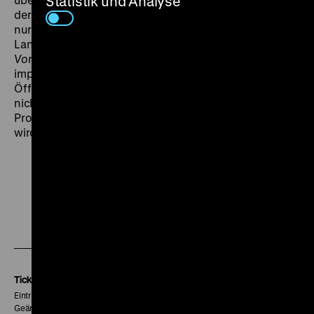
Statistik und Analyse
der Kolonialherrschaft; einige Eingeborene erschienen
nur als malerische Staffage in den
Landschaftsbildern.“ kritisiert der sozialdemokratische
Vorwärts
(27.1.1927) und prangert den „nationalistisch-
imperialistischen Charakter“ des Films an: „Die
Öffentlichkeit wird darauf zu achten haben, dass hier
nicht das Gift kapitalistischer und nationalistischer
Propaganda den Hirnen wehrloser Kinder eingeträufelt
wird.“ (jg)
Zu
Zu
Zu
unserer
unserer
unserer
Instagram
Facebook
Letterboxd
Seite
Seite
Seite
Tickets
Eintritt 5 €
Geänderte Preise sind im Programm vermerkt.