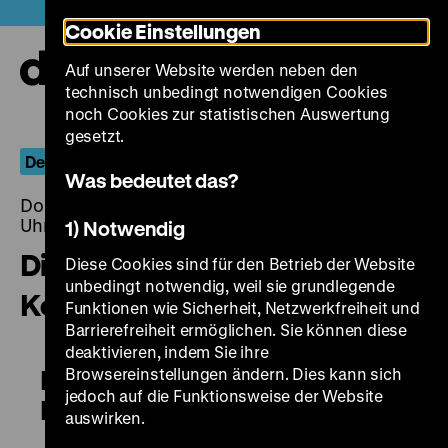
Direkt
Heute +
Cookie Einstellungen
zum
Seiteninhalt
Auf unserer Website werden neben den
springen
Navi
technisch unbedingt notwendigen Cookies
auf-
und
noch Cookies zur statistischen Auswertung
zuk
gesetzt.
Deutscher Kolonialismus
Was bedeutet das?
Donnerstag, 24. November 2016, 20.00 - 00.00
Uhr
1) Notwendig
Die Weltgeschichte als
Diese Cookies sind für den Betrieb der Website
unbedingt notwendig, weil sie grundlegende
Kolonialgeschichte
Funktionen wie Sicherheit, Netzwerkfreiheit und
Barrierefreiheit ermöglichen. Sie können diese
deaktivieren, indem Sie ihre
Browsereinstellungen ändern. Dies kann sich
Die Weltgeschichte als
jedoch auf die Funktionsweise der Website
Kolonialgeschichte
auswirken.