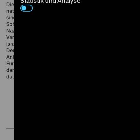
Statistik und Analyse
Diese Allmachtsphantasien sind in Divine Intervention
natürlich ironisierend überzeichnet, erwachsen aber
sind sie aus persönlichem Zorn. Elia Suleiman, 1960 als
Sohn eines palästinensischen Widerständlers in
Nazareth geboren, macht keinen Hehl aus seiner
Verachtung. ›Wir sind im Krieg. Ich habe gerade einen
israelischen Panzer erledigt. Vater, Ruhe in Frieden.
Denen werden wir keinen geben. Dies ist erst der
Anfang.‹, so schreibt er im Presseheft.« (Urs Richter)
Für diesen ersten palästinensischen Film jemals auf
dem Filmfestival in Cannes erhielt Suleiman den »Prix
du Jury«.
Zu
Zu
Zu
unserer
unserer
unserer
Instagram
Facebook
Letterboxd