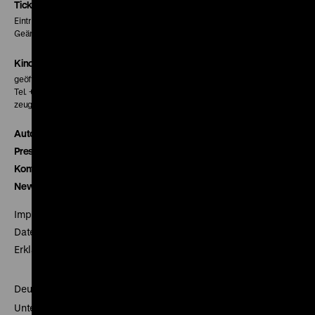
Seite
Seite
Seite
Tickets
Eintritt 5 €
Geänderte Preise sind im Programm vermerkt.
Kinokasse
geöffnet 30 Minuten vor Beginn der ersten Vorstellung
Tel. + 49 30 20304-770
zeughauskino@dhm.de
Autor*innen
Presse
Kontakt
Newsletter
Impressum
Datenschutz
Erklärung digitale Barrierefreiheit
Deutsches Historisches Museum
Unter den Linden 2