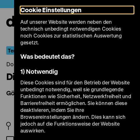
Direkt
Heute +
Cookie Einstellungen
zum
Seiteninhalt
Auf unserer Website werden neben den
springen
Navi
technisch unbedingt notwendigen Cookies
auf-
und
noch Cookies zur statistischen Auswertung
zuk
gesetzt.
Terrorismus im Westen
Was bedeutet das?
Donnerstag, 22. April 2004, 18.15 Uhr
1) Notwendig
Divine Intervention
Diese Cookies sind für den Betrieb der Website
unbedingt notwendig, weil sie grundlegende
Göttliche Intervention
Funktionen wie Sicherheit, Netzwerkfreiheit und
Barrierefreiheit ermöglichen. Sie können diese
deaktivieren, indem Sie ihre
Browsereinstellungen ändern. Dies kann sich
jedoch auf die Funktionsweise der Website
FR/MA/D/PS 2002
auswirken.