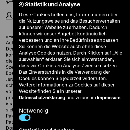
OmU
2) Statistik und Analyse
R: Elia Suleiman, D: Elia Suleiman, Manal Khader,
Diese Cookies helfen uns, Informationen über
Nayef Fahoum Daher, 92’
die Nutzungsweise und das Besucherverhalten
auf unserer Website zu erhalten. Dadurch
können wir unser Angebot kontinuierlich
»Ein Araber schnippt einen Mirabellenkern aus dem
verbessern und an Ihre Bedürfnisse anpassen.
Autofenster. Der Kern streift einen israelischen Panzer.
Sie können die Website auch ohne diese
Der Panzer detoniert. – Mit vermeintlich lässiger Geste
Analyse Cookies nutzen. Durch Klicken auf „Alle
kontert der palästinensische Regisseur Elia Suleiman
auswählen“ erklären Sie sich einverstanden,
die Unterdrückung seines Volks. In einer anderen
dass wir Cookies zu Analyse-Zwecken setzen.
Szene trudelt das Porträt Arafats auf einem rosa Ballon
Das Einverständnis in die Verwendung der
über alle israelischen Militärkontrollen hinweg nach
Cookies können Sie jederzeit widerrufen.
Jerusalem und bleibt neckisch über dem Felsendom
Weitere Informationen zu Cookies auf dieser
schweben. Dort also, wo Scharons unsäglicher Auftritt
Website finden Sie in unserer
vor zweieinhalb Jahren die Al Aksa Intifada
provozierte. Oder: Die Pappkameraden, auf die eine
Datenschutzerklärung
und zu uns im
Impressum
.
israelische Einheit das Zielschießen trainiert, vereinen
sich zur Hongkong-Action-Heroine im
Notwendig
Palästinensertuch, an der alle Ballistik scheitert.
Patronen formieren sich um ihr Haupt zur
Dornenkrone, bevor sie unnütz zu Boden ploppen.