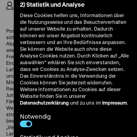
2) Statistik und Analyse
D: Anna Henkel, Alexander von Paczensky,
Gerhard Gommel, Henry Beuck, René Durand, 92’
Diese Cookies helfen uns, Informationen über
die Nutzungsweise und das Besucherverhalten
auf unserer Website zu erhalten. Dadurch
Porno oder Persiflage? Eine junge Hamburgerin macht
können wir unser Angebot kontinuierlich
sich auf die Suche nach der Liebe und durchlebt die
verbessern und an Ihre Bedürfnisse anpassen.
Abgründe der kommerziellen Erotik auf St. Pauli. Naiv
Sie können die Website auch ohne diese
wie eine „Alice im Sexland“ lässt sie sich mit Zuhältern,
Analyse Cookies nutzen. Durch Klicken auf „Alle
Freiern, Masochisten und Exhibitionisten ein, bis am
auswählen“ erklären Sie sich einverstanden,
Ende doch die Utopie einer sexuell befreiten
dass wir Cookies zu Analyse-Zwecken setzen.
Landkommune aufscheint. Jugendliche Laiendarsteller
und echtes Kiezpersonal sorgen für eine krude
Das Einverständnis in die Verwendung der
Mischung aus unbefangenem Dilettantismus und
Cookies können Sie jederzeit widerrufen.
Reeperbahn-Authentizität. Obwohl die
Weitere Informationen zu Cookies auf dieser
Juristenkommission der Spitzenorganisation der
Website finden Sie in unserer
Filmwirtschaft (SPIO) der drastischen Parodie auf die
Datenschutzerklärung
und zu uns im
Impressum
.
Welle der erotischen „Aufklärungsfilme“
strafrechtliche Unbedenklichkeit attestiert hatte,
Notwendig
beschlagnahmte ihn das Amtsgericht Hamburg wegen
„Verbreitung unzüchtiger Darstellungen“. Das
Landgericht gab die Kopie wieder frei, weil es den Film