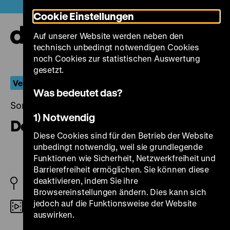
Direkt
Heute +
Cookie Einstellungen
zum
Seiteninhalt
Auf unserer Website werden neben den
springen
Navi
technisch unbedingt notwendigen Cookies
auf-
und
noch Cookies zur statistischen Auswertung
zuk
gesetzt.
Verboten!
Was bedeutet das?
Sonntag, 26. Januar 2014, 19.00 - 00.00 Uhr
1) Notwendig
Dorotheas Rache
Diese Cookies sind für den Betrieb der Website
unbedingt notwendig, weil sie grundlegende
Funktionen wie Sicherheit, Netzwerkfreiheit und
Barrierefreiheit ermöglichen. Sie können diese
deaktivieren, indem Sie ihre
BRD 1974
Browsereinstellungen ändern. Dies kann sich
jedoch auf die Funktionsweise der Website
DigiBeta
auswirken.
R/B: Peter Fleischmann, B: Jean-Claude Carrière,