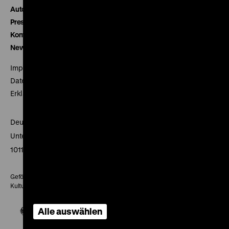
Autor*innen
Presse
Kontakt
Newsletter
Impressum
Datenschutz
Erklärung digitale Barrierefreiheit
Deutsches Historisches Museum
Unter den Linden 2
10117 Berlin
Gefördert mit Mitteln des Beauftragten der Bundesregierung für
Kultur und Medien
Alle auswählen