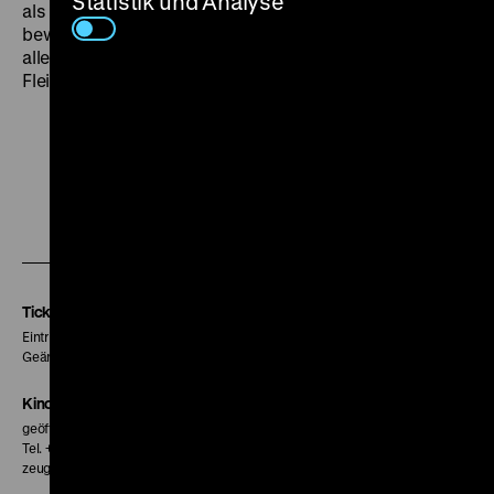
Statistik und Analyse
als satirischen „Anti-Porno“ wertete. Der Verleih
bewarb und programmierte
Dorotheas Rache
allerdings genauso wie die Sexfilme, gegen die
Fleischmann polemisch Stellung beziehen wollte. (jr)
Zu
Zu
Zu
unserer
unserer
unserer
Instagram
Facebook
Letterboxd
Seite
Seite
Seite
Tickets
Eintritt 5 €
Geänderte Preise sind im Programm vermerkt.
Kinokasse
geöffnet 30 Minuten vor Beginn der ersten Vorstellung
Tel. + 49 30 20304-770
zeughauskino@dhm.de