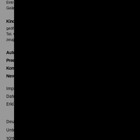
Eintritt 5 €
Geänderte Preise sind im Programm vermerkt.
Kinokasse
geöffnet 30 Minuten vor Beginn der ersten Vorstellung
Tel. + 49 30 20304-770
zeughauskino@dhm.de
Autor*innen
Presse
Kontakt
Newsletter
Impressum
Datenschutz
Erklärung digitale Barrierefreiheit
Deutsches Historisches Museum
Unter den Linden 2
10117 Berlin