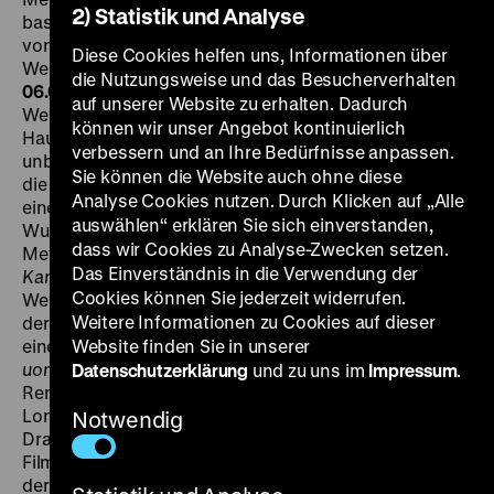
2) Statistik und Analyse
basierend auf dem Film
Tredici uomini e un cannone
von Giovacchino Forzano, D: Alexander Golling, Otto
Diese Cookies helfen uns, Informationen über
Wernicke, Erich Ponto, Herbert Hübner, 97‘
· 35mm
FR
die Nutzungsweise und das Besucherverhalten
06.07. um 18.30 Uhr · Einführung: Francesco Bono
Erster
auf unserer Website zu erhalten. Dadurch
Weltkrieg, Ostfront: Zwölf Soldaten und ein
können wir unser Angebot kontinuierlich
Hauptmann halten die Stellung mit einer als
verbessern und an Ihre Bedürfnisse anpassen.
unbesiegbar geltenden Kanone, vergeblich versuchen
Sie können die Website auch ohne diese
die Russen das Geschütz zu vernichten. Erst durch
Analyse Cookies nutzen. Durch Klicken auf „Alle
einen Verrat erfahren sie vom genauen Standort der
auswählen“ erklären Sie sich einverstanden,
Wunderwaffe – doch wer ist der Verräter? Johannes
dass wir Cookies zu Analyse-Zwecken setzen.
Meyers Bavaria-Produktion
Dreizehn
Mann und eine
Das Einverständnis in die Verwendung der
Kanone
ist einer der wenigen deutschen
Cookies können Sie jederzeit widerrufen.
Weltkriegsfilme der 1930er Jahre, dessen Handlung an
Weitere Informationen zu Cookies auf dieser
der Ostfront angesiedelt ist. Es ist die Neuverfilmung
eines italienischen Films aus dem Jahr 1936,
Website finden Sie in unserer
Tredici 13
uomini e un cannone,
von dem auch ein englisches
Datenschutzerklärung
und zu uns im
Impressum
.
Remake entstand, das der Italiener Mario Zampi in
London inszenierte. Die italienische Vorlage hatte der
Notwendig
Dramaturg und seit Beginn der 1930er Jahre auch als
Filmregisseur tätige Giovacchino Forzano inszeniert,
der in enger Beziehung zu Benito Mussolini stand.