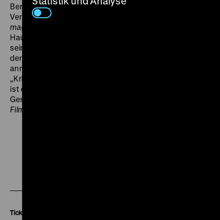
Statistik und Analyse
Bereits 1935 war mit
Hundert Tage
eine deutsche
Version von Forzanos Napoleon-Film
Campo di
maggio
entstanden, mit Werner Krauß in der
Hauptrolle.
Dreizehn
Mann und eine Kanone
bleibt
seiner Vorlage im Wesentlichen treu, wobei sich aus
der anfänglichen Kriegshandlung ein kriminalistisch
anmutendes, spannungsgeladenes Drama entwickelt.
„Krieg und Front bleiben hier Hintergrund. Kernstück
ist ein Verratsfall und seine Auswirkungen auf die
Gemütsverfassung der Beteiligten“ (
Paimann's
Filmlisten
, Nr. 1195, 3.3.1939). (fb)
Zu
Zu
Zu
unserer
unserer
unserer
Instagram
Facebook
Letterboxd
Seite
Seite
Seite
Tickets