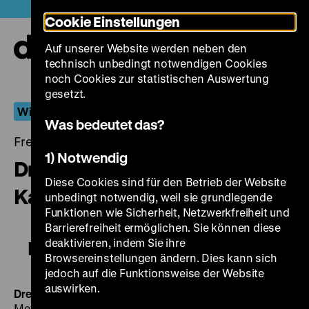
Direkt
Heute +
Cookie Einstellungen
zum
Seiteninhalt
Auf unserer Website werden neben den
springen
Navi
technisch unbedingt notwendigen Cookies
auf-
und
noch Cookies zur statistischen Auswertung
zuk
gesetzt.
Wiederentdeckt
Was bedeutet das?
Freitag, 06. Juli 2018, 18.30 - 00.00 Uhr
1) Notwendig
Dreizehn Mann und eine
Diese Cookies sind für den Betrieb der Website
Kanone
unbedingt notwendig, weil sie grundlegende
Funktionen wie Sicherheit, Netzwerkfreiheit und
Barrierefreiheit ermöglichen. Sie können diese
deaktivieren, indem Sie ihre
Dreizehn Mann und eine Kanone
Browsereinstellungen ändern. Dies kann sich
jedoch auf die Funktionsweise der Website
auswirken.
Dreizehn Mann und eine Kanone
D 1938, R: Johannes
Meyer, B: Fred Andreas, Peter Franke, Georg Hurdalek